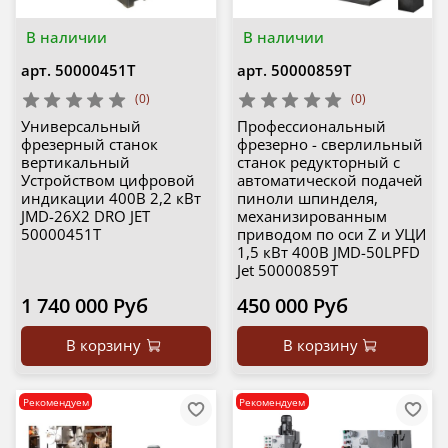
В наличии
В наличии
арт.
50000451T
арт.
50000859T
(0)
(0)
Универсальный
Профессиональный
фрезерный станок
фрезерно - сверлильный
вертикальный
станок редукторный с
Устройством цифровой
автоматической подачей
индикации 400В 2,2 кВт
пиноли шпинделя,
JMD-26X2 DRO JET
механизированным
50000451T
приводом по оси Z и УЦИ
1,5 кВт 400В JMD-50LPFD
Jet 50000859T
1 740 000 Руб
450 000 Руб
В корзину
В корзину
Рекомендуем
Рекомендуем