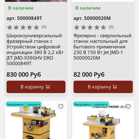
В наличии
В наличии
арт.
50000849T
арт.
50000020M
(0)
(0)
Широкоуниверсальный
Фрезерно - сверлильный
фрезерный станок с
станок настольный для
Устройством цифровой
бытового применения
индикации 380 В 2,2 кВт
230 В 150 Вт Jet JMD-1
JET JMD-939GHV DRO
50000020M
50000849T
830 000 Руб
82 000 Руб
В корзину
В корзину
Уведомить / заказать
Уведомить / заказать