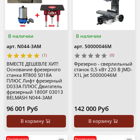
В наличии
В наличии
арт.
N044-3AM
арт.
50000046M
(1)
(0)
ВМЕСТЕ ДЕШЕВЛЕ ХИТ!
Фрезерно - сверлильный
Основание фрезерного
станок 0,5 кВт 220 В JMD-
станка RT800 S018A
X1L Jet 50000046M
ПЛЮС Лифт фрезерный
D033A ПЛЮС Двигатель
фрезерный 1800F 03013
BELMASH N044-3AM
96 001 Руб
142 000 Руб
В корзину
В корзину
Рекомендуем
Рекомендуем