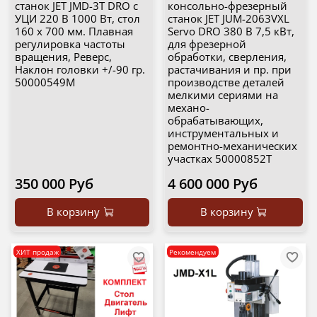
станок JET JMD-3T DRO с
консольно-фрезерный
УЦИ 220 В 1000 Вт, стол
станок JET JUM-2063VXL
160 x 700 мм. Плавная
Servo DRO 380 В 7,5 кВт,
регулировка частоты
для фрезерной
вращения, Реверс,
обработки, сверления,
Наклон головки +/-90 гр.
растачивания и пр. при
50000549M
производстве деталей
мелкими сериями на
механо-
обрабатывающих,
инструментальных и
ремонтно-механических
участках 50000852T
350 000 Руб
4 600 000 Руб
В корзину
В корзину
ХИТ продаж
Рекомендуем