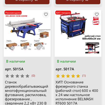
Рекомендуем
ХИТ продаж
В наличии
В наличии
арт.
S015A
арт.
S017A
(0)
(1)
Станок
ХИТ! Основание
деревообрабатывающий
фрезерного станка
многофункциональный
(рабочий стол) 600 х 400
фугование, распиловка,
х 24 мм настольное
фрезерование ,
исполнение BELMASH
сверление 2,2 кВт 230 В
RT600 S017A