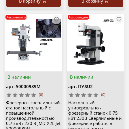
В корзину
В корзину
Рекомендуем
Рекомендуем
В наличии
В наличии
арт.
50000989M
арт.
ITASU2
(0)
(0)
Фрезерно - сверлильный
Настольный
станок настольный с
универсально -
повышенной
фрезерный станок 0,75
производительностью
кВт 230В Сверлильные и
0,75 кВт 230 В JMD-X2L Jet
фрезерные работы в
50000989M
вертикальном и