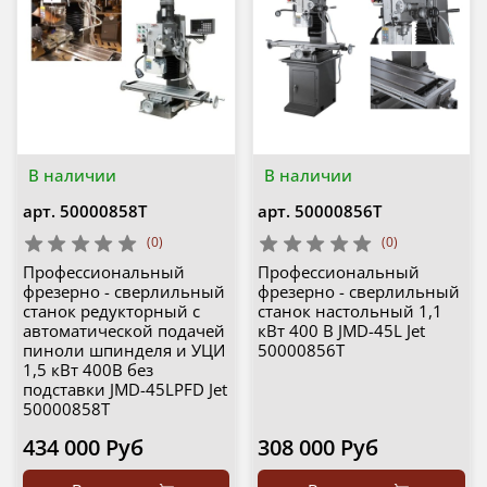
В наличии
В наличии
арт.
50000858T
арт.
50000856T
(0)
(0)
Профессиональный
Профессиональный
фрезерно - сверлильный
фрезерно - сверлильный
станок редукторный с
станок настольный 1,1
автоматической подачей
кВт 400 В JMD-45L Jet
пиноли шпинделя и УЦИ
50000856T
1,5 кВт 400В без
подставки JMD-45LPFD Jet
50000858T
434 000 Руб
308 000 Руб