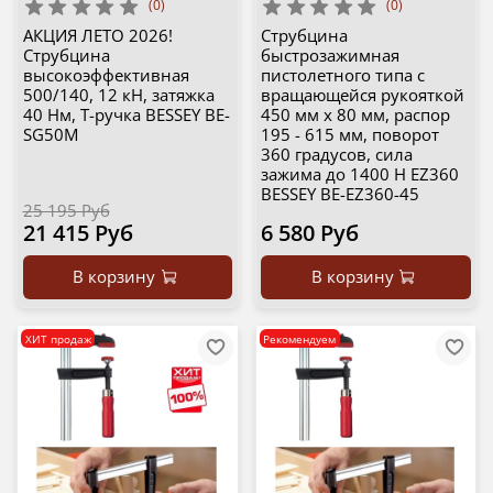
(0)
(0)
АКЦИЯ ЛЕТО 2026!
Струбцина
Струбцина
быстрозажимная
высокоэффективная
пистолетного типа с
500/140, 12 кН, затяжка
вращающейся рукояткой
40 Нм, Т-ручка BESSEY BE-
450 мм x 80 мм, распор
SG50M
195 - 615 мм, поворот
360 градусов, сила
зажима до 1400 Н EZ360
BESSEY BE-EZ360-45
25 195 Руб
21 415 Руб
6 580 Руб
В корзину
В корзину
ХИТ продаж
Рекомендуем