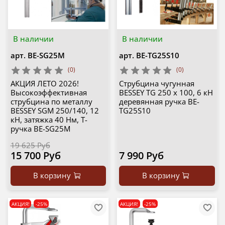
В наличии
В наличии
арт.
BE-SG25M
арт.
BE-TG25S10
(0)
(0)
АКЦИЯ ЛЕТО 2026!
Струбцина чугунная
Высокоэффективная
BESSEY TG 250 х 100, 6 кН
струбцина по металлу
деревянная ручка BE-
BESSEY SGM 250/140, 12
TG25S10
кН, затяжка 40 Нм, Т-
ручка BE-SG25M
19 625 Руб
15 700 Руб
7 990 Руб
В корзину
В корзину
АКЦИЯ!
-25%
АКЦИЯ!
-25%