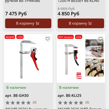
ручкой BE-TPN40BE
1200 Н BESSEY BE-KLI40
6 065 Руб
7 475 Руб
4 850 Руб
В корзину
В корзину
АКЦИЯ!
-20%
ХИТ продаж
-20%
В наличии
В наличии
арт.
BE-GH30
арт.
BE-KLI25
(0)
(0)