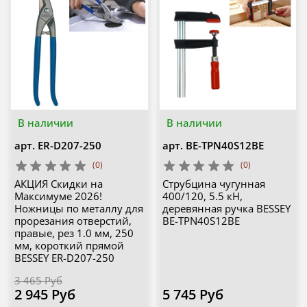
В наличии
В наличии
арт.
ER-D207-250
арт.
BE-TPN40S12BE
(0)
(0)
АКЦИЯ Скидки на
Струбцина чугунная
Максимуме 2026!
400/120, 5.5 кН,
Ножницы по металлу для
деревянная ручка BESSEY
прорезания отверстий,
BE-TPN40S12BE
правые, рез 1.0 мм, 250
мм, короткий прямой
BESSEY ER-D207-250
3 465 Руб
2 945 Руб
5 745 Руб