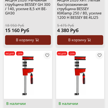
АКЦИЯ 2026! Рычажная
АКЦИЯ 2026 ХИТ! Легкая
струбцина BESSEY GH 300
быстрозажимная
/ 140, усилие 8,5 кН BE-
струбцина BESSEY
GH30
KliKlamp 250 / 80, усилие
1200 Н BESSEY BE-KLI25
18 950 Руб
5 475 Руб
15 160 Руб
4 380 Руб
В корзину
В корзину
АКЦИЯ!
-20%
АКЦИЯ!
-20%
В наличии
В наличии