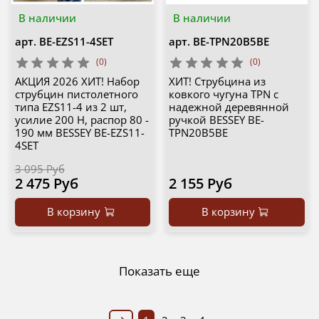
В наличии
В наличии
арт.
BE-EZS11-4SET
арт.
BE-TPN20B5BE
(0)
(0)
АКЦИЯ 2026 ХИТ! Набор
ХИТ! Струбцина из
струбцин пистолетного
ковкого чугуна TPN с
типа EZS11-4 из 2 шт,
надежной деревянной
усилие 200 Н, распор 80 -
ручкой BESSEY BE-
190 мм BESSEY BE-EZS11-
TPN20B5BE
4SET
3 095 Руб
2 475 Руб
2 155 Руб
В корзину
В корзину
Показать еще