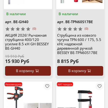
В наличии
В наличии
арт.
BE-GH40
арт.
BE-TPN60S17BE
(0)
(0)
АКЦИЯ 2026! Рычажная
Струбцина из ковкого
струбцина 400/120
чугуна TPN 600 / 175, 5.5
усилие 8.5 кН GH BESSEY
кНс надежной
BE-GH40
деревянной ручкой
BESSEY BE-TPN60S17BE
19 910 Руб
15 930 Руб
8 815 Руб
В корзину
В корзину
Рекомендуем
ХИТ продаж