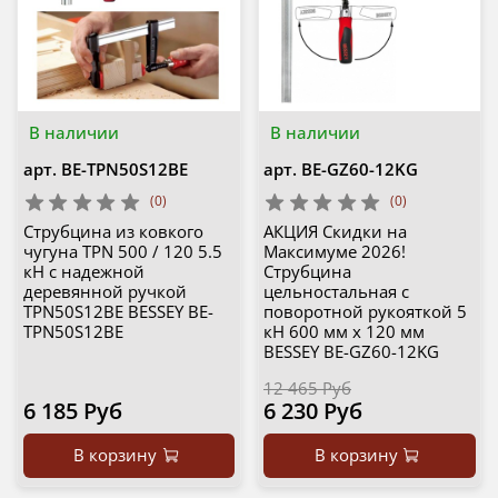
В наличии
В наличии
арт.
BE-TPN50S12BE
арт.
BE-GZ60-12KG
(0)
(0)
Струбцина из ковкого
АКЦИЯ Скидки на
чугуна TPN 500 / 120 5.5
Максимуме 2026!
кН с надежной
Струбцина
деревянной ручкой
цельностальная с
TPN50S12BE BESSEY BE-
поворотной рукояткой 5
TPN50S12BE
кН 600 мм x 120 мм
BESSEY BE-GZ60-12KG
12 465 Руб
6 185 Руб
6 230 Руб
В корзину
В корзину