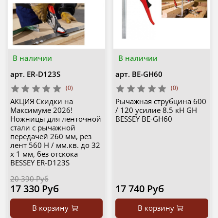
В наличии
В наличии
арт.
ER-D123S
арт.
BE-GH60
(0)
(0)
АКЦИЯ Скидки на
Рычажная струбцина 600
Максимуме 2026!
/ 120 усилие 8.5 кН GH
Ножницы для ленточной
BESSEY BE-GH60
стали с рычажной
передачей 260 мм, рез
лент 560 Н / мм.кв. до 32
x 1 мм, без отскока
BESSEY ER-D123S
20 390 Руб
17 330 Руб
17 740 Руб
В корзину
В корзину