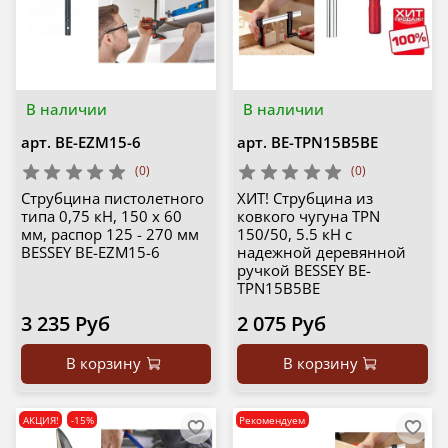
В наличии
В наличии
арт.
BE-EZM15-6
арт.
BE-TPN15B5BE
(0)
(0)
Струбцина пистолетного
ХИТ! Струбцина из
типа 0,75 кН, 150 x 60
ковкого чугуна TPN
мм, распор 125 - 270 мм
150/50, 5.5 кН с
BESSEY BE-EZM15-6
надежной деревянной
ручкой BESSEY BE-
TPN15B5BE
3 235 Руб
2 075 Руб
В корзину
В корзину
АКЦИЯ!
-15%
Рекомендуем