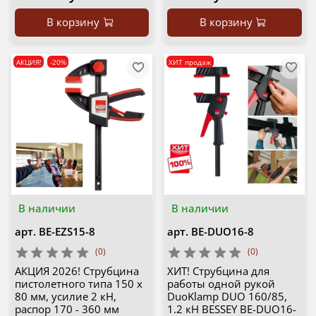
В корзину
В корзину
АКЦИЯ!
-20%
ХИТ продаж
В наличии
В наличии
арт.
BE-EZS15-8
арт.
BE-DUO16-8
(0)
(0)
АКЦИЯ 2026! Струбцина
ХИТ! Струбцина для
пистолетного типа 150 х
работы одной рукой
80 мм, усилие 2 кН,
DuoKlamp DUO 160/85,
распор 170 - 360 мм
1.2 кН BESSEY BE-DUO16-