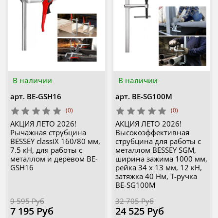
В наличии
В наличии
арт.
BE-GSH16
арт.
BE-SG100M
(0)
(0)
АКЦИЯ ЛЕТО 2026!
АКЦИЯ ЛЕТО 2026!
Рычажная струбцина
Высокоэффективная
BESSEY classiX 160/80 мм,
струбцина для работы с
7.5 кН, для работы с
металлом BESSEY SGM,
металлом и деревом BE-
ширина зажима 1000 мм,
GSH16
рейка 34 х 13 мм, 12 кН,
затяжка 40 Нм, Т-ручка
BE-SG100M
9 595 Руб
32 705 Руб
7 195 Руб
24 525 Руб