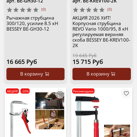
арт.
BE-GH30-12
арт.
BE-KREV100-2K
(0)
(0)
Рычажная струбцина
АКЦИЯ 2026 ХИТ!
300/120, усилие 8.5 кН
Корпусная струбцина
BESSEY BE-GH30-12
REVO Vario 1000/95, 8 кН
регулируемая верхняя
скоба BESSEY BE-KREV100-
2K
19 645 Руб
16 665 Руб
15 715 Руб
В корзину
В корзину
АКЦИЯ!
-20%
Рекомендуем