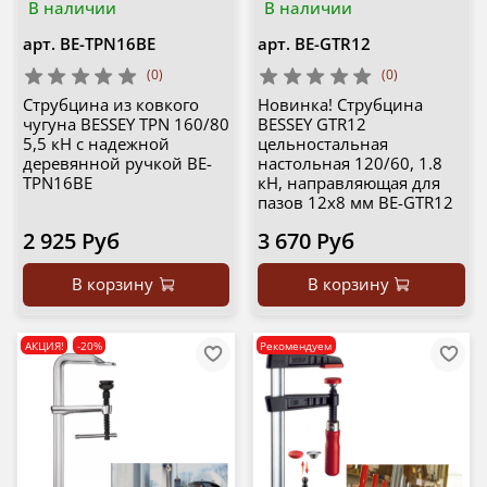
В наличии
В наличии
арт.
BE-TPN16BE
арт.
BE-GTR12
(0)
(0)
Струбцина из ковкого
Новинка! Струбцина
чугуна BESSEY TPN 160/80
BESSEY GTR12
5,5 кH с надежной
цельностальная
деревянной ручкой BE-
настольная 120/60, 1.8
TPN16BE
кН, направляющая для
пазов 12x8 мм BE-GTR12
2 925 Руб
3 670 Руб
В корзину
В корзину
АКЦИЯ!
-20%
Рекомендуем