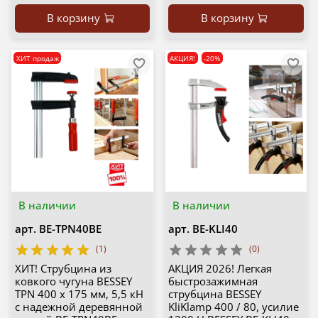
В корзину
В корзину
ХИТ продаж
АКЦИЯ!
-20%
В наличии
В наличии
арт.
BE-TPN40BE
арт.
BE-KLI40
(1)
(0)
ХИТ! Струбцина из
АКЦИЯ 2026! Легкая
ковкого чугуна BESSEY
быстрозажимная
TPN 400 х 175 мм, 5,5 кН
струбцина BESSEY
с надежной деревянной
KliKlamp 400 / 80, усилие