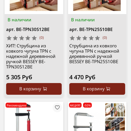
В наличии
В наличии
арт.
BE-TPN30S12BE
арт.
BE-TPN25S10BE
(0)
(0)
ХИТ! Струбцина из
Струбцина из ковкого
ковкого чугуна TPN с
чугуна TPN с надежной
надежной деревянной
деревянной ручкой
ручкой BESSEY BE-
BESSEY BE-TPN25S10BE
TPN30S12BE
5 305 Руб
4 470 Руб
В корзину
В корзину
Рекомендуем
АКЦИЯ!
-50%