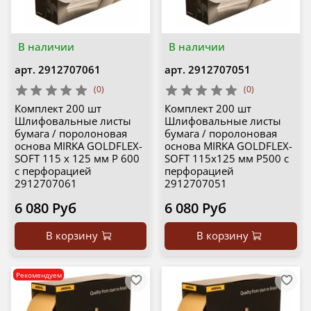
В наличии
В наличии
арт.
2912707061
арт.
2912707051
(0)
(0)
Комплект 200 шт
Комплект 200 шт
Шлифовальные листы
Шлифовальные листы
бумага / поролоновая
бумага / поролоновая
основа MIRKA GOLDFLEX-
основа MIRKA GOLDFLEX-
SOFT 115 x 125 мм P 600
SOFT 115x125 мм P500 с
с перфорацией
перфорацией
2912707061
2912707051
6 080 Руб
6 080 Руб
В корзину
В корзину
Рекомендуем