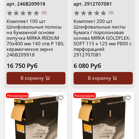
арт.
246B209918
арт.
2912707081
(0)
(0)
Комплект 100 шт
Комплект 200 шт
Шлифовальные полосы
Шлифовальные листы
на бумажной основе
бумага / поролоновая
липучка MIRKA IRIDIUM
основа MIRKA GOLDFLEX-
70х400 мм 140 отв Р 180,
SOFT 115 x 125 мм P800 с
керамическое зерно
перфорацией
246B209918
2912707081
16 750 Руб
6 080 Руб
В корзину
В корзину
Рекомендуем
Рекомендуем