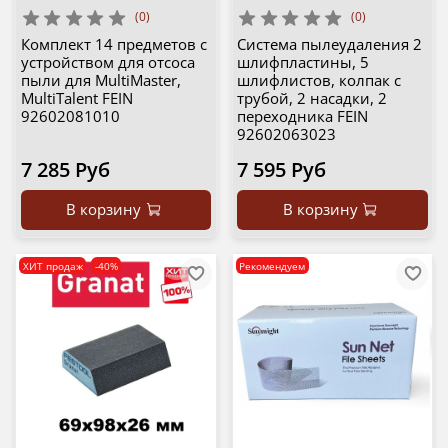
(0)
(0)
Комплект 14 предметов с
Система пылеудаления 2
устройством для отсоса
шлифпластины, 5
пыли для MultiMaster,
шлифлистов, колпак с
MultiTalent FEIN
трубой, 2 насадки, 2
92602081010
переходника FEIN
92602063023
7 285 Руб
7 595 Руб
В корзину
В корзину
ХИТ продаж
-40%
Рекомендуем