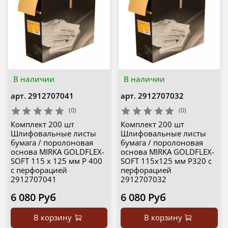
В наличии
В наличии
арт.
2912707041
арт.
2912707032
(0)
(0)
Комплект 200 шт
Комплект 200 шт
Шлифовальные листы
Шлифовальные листы
бумага / поролоновая
бумага / поролоновая
основа MIRKA GOLDFLEX-
основа MIRKA GOLDFLEX-
SOFT 115 x 125 мм P 400
SOFT 115x125 мм P320 с
с перфорацией
перфорацией
2912707041
2912707032
6 080 Руб
6 080 Руб
В корзину
В корзину