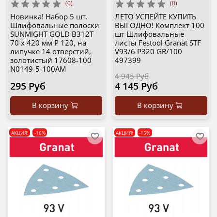
(0)
(0)
Новинка! Набор 5 шт.
ЛЕТО УСПЕЙТЕ КУПИТЬ
Шлифовальные полоски
ВЫГОДНО! Комплект 100
SUNMIGHT GOLD B312T
шт Шлифовальные
70 х 420 мм P 120, на
листы Festool Granat STF
липучке 14 отверстий,
V93/6 P320 GR/100
золотистый 17608-100
497399
N0149-5-100AM
4 945 Руб
295 Руб
4 145 Руб
В корзину
В корзину
АКЦИЯ!
-16%
АКЦИЯ!
-15%