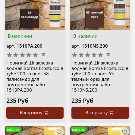
В наличии
В наличии
арт.
1510PA.200
арт.
1510NS.200
(0)
(0)
Новинка! Шпаклевка
Новинка! Шпаклевка
водная Borma Ecostucco в
водная Borma Ecostucco в
тубе 200 гр цвет 58
тубе 200 гр цвет 63
палисандр для
темный орех для
внутренних работ
внутренних работ
1510PA.200
1510NS.200
235 Руб
235 Руб
В корзину
В корзину
Новинка
Новинка