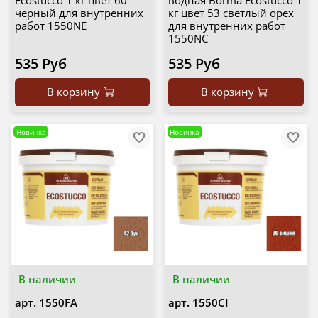
Ecostucco 1 кг цвет 60
водная Borma Ecostucco 1
черный для внутренних
кг цвет 53 светлый орех
работ 1550NE
для внутренних работ
1550NC
535 Руб
535 Руб
В корзину
В корзину
Новинка
Новинка
В наличии
В наличии
арт.
1550FA
арт.
1550CI