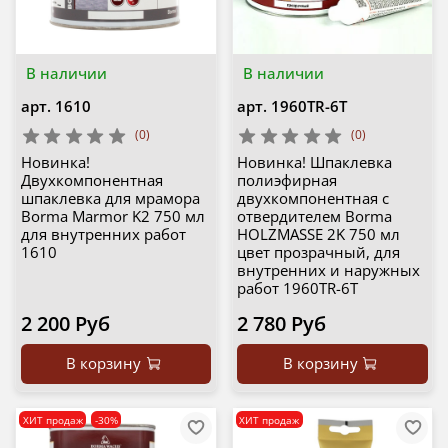
В наличии
В наличии
арт.
1610
арт.
1960TR-6T
(0)
(0)
Новинка!
Новинка! Шпаклевка
Двухкомпонентная
полиэфирная
шпаклевка для мрамора
двухкомпонентная с
Borma Marmor K2 750 мл
отвердителем Borma
для внутренних работ
HOLZMASSE 2K 750 мл
1610
цвет прозрачный, для
внутренних и наружных
работ 1960TR-6T
2 200 Руб
2 780 Руб
В корзину
В корзину
ХИТ продаж
-30%
ХИТ продаж