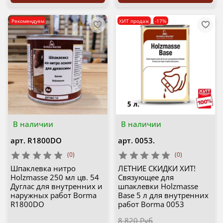
Рекомендуем
ХИТ продаж
-17%
В наличии
В наличии
арт.
R1800DO
арт.
0053.
(0)
(0)
Шпаклевка нитро
ЛЕТНИЕ СКИДКИ ХИТ!
Holzmasse 250 мл цв. 54
Связующее для
Дуглас для внутренних и
шпаклевки Holzmasse
наружных работ Borma
Base 5 л для внутренних
R1800DO
работ Borma 0053
8 820 Руб