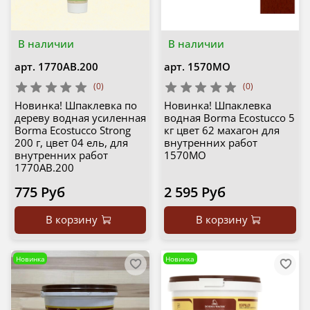
В наличии
В наличии
арт.
1770AB.200
арт.
1570MO
(0)
(0)
Новинка! Шпаклевка по
Новинка! Шпаклевка
дереву водная усиленная
водная Borma Ecostucco 5
Borma Ecostucco Strong
кг цвет 62 махагон для
200 г, цвет 04 ель, для
внутренних работ
внутренних работ
1570MO
1770AB.200
775 Руб
2 595 Руб
В корзину
В корзину
Новинка
Новинка