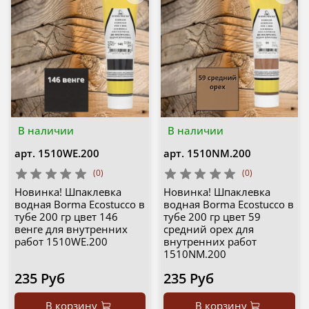
В наличии
В наличии
арт.
1510WE.200
арт.
1510NM.200
(0)
(0)
Новинка! Шпаклевка
Новинка! Шпаклевка
водная Borma Ecostucco в
водная Borma Ecostucco в
тубе 200 гр цвет 146
тубе 200 гр цвет 59
венге для внутренних
средний орех для
работ 1510WE.200
внутренних работ
1510NM.200
235 Руб
235 Руб
В корзину
В корзину