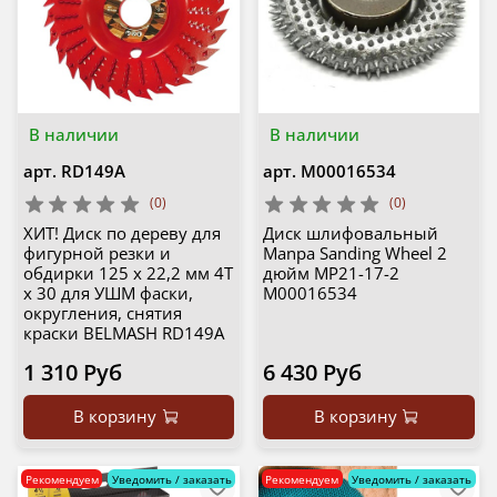
В наличии
В наличии
арт.
RD149A
арт.
М00016534
(0)
(0)
ХИТ! Диск по дереву для
Диск шлифовальный
фигурной резки и
Manpa Sanding Wheel 2
обдирки 125 х 22,2 мм 4T
дюйм MP21-17-2
х 30 для УШМ фаски,
М00016534
округления, снятия
краски BELMASH RD149A
1 310 Руб
6 430 Руб
В корзину
В корзину
Рекомендуем
Уведомить / заказать
Рекомендуем
Уведомить / заказать