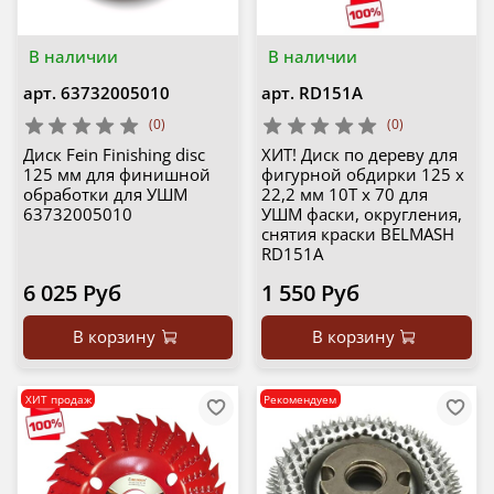
В наличии
В наличии
арт.
63732005010
арт.
RD151A
(0)
(0)
Диск Fein Finishing disc
ХИТ! Диск по дереву для
125 мм для финишной
фигурной обдирки 125 х
обработки для УШМ
22,2 мм 10T х 70 для
63732005010
УШМ фаски, округления,
снятия краски BELMASH
RD151A
6 025 Руб
1 550 Руб
В корзину
В корзину
ХИТ продаж
Рекомендуем