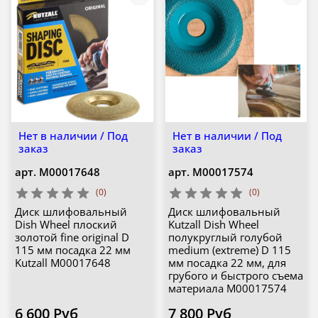
Нет в наличии / Под
Нет в наличии / Под
заказ
заказ
арт.
М00017648
арт.
М00017574
(0)
(0)
Диск шлифовальный
Диск шлифовальный
Dish Wheel плоский
Kutzall Dish Wheel
золотой fine original D
полукруглый голубой
115 мм посадка 22 мм
medium (extreme) D 115
Kutzall М00017648
мм посадка 22 мм, для
грубого и быстрого съема
материала М00017574
6 600 Руб
7 800 Руб