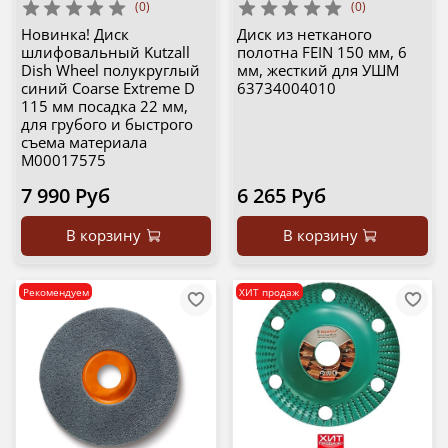
(0)
(0)
Новинка! Диск
Диск из нетканого
шлифовальный Kutzall
полотна FEIN 150 мм, 6
Dish Wheel полукруглый
мм, жесткий для УШМ
синий Coarse Extreme D
63734004010
115 мм посадка 22 мм,
для грубого и быстрого
съема материала
М00017575
7 990 Руб
6 265 Руб
В корзину
В корзину
Рекомендуем
ХИТ продаж