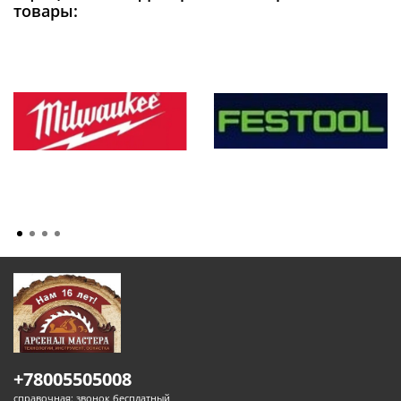
товары:
+78005505008
справочная: звонок бесплатный