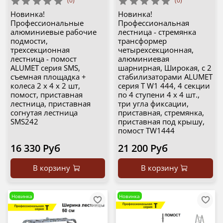
(0)
(0)
Новинка!
Новинка!
Профессиональные
Профессиональная
алюминиевые рабочие
лестница - стремянка
подмости,
трансформер
трехсекционная
четырехсекционная,
лестница - помост
алюминиевая
ALUMET серия SMS,
шарнирная, Широкая, с 2
съемная площадка +
стабилизаторами ALUMET
колеса 2 х 4 х 2 шт,
серия T W1 444, 4 секции
помост, приставная
по 4 ступени 4 х 4 шт.,
лестница, приставная
три угла фиксации,
согнутая лестница
приставная, стремянка,
SMS242
приставная под крышу,
помост TW1444
16 330 Руб
21 200 Руб
В корзину
В корзину
Новинка
Новинка