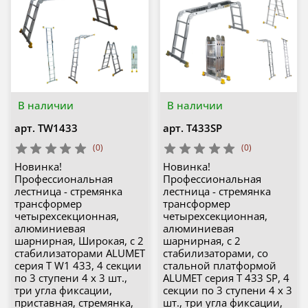
В наличии
В наличии
арт.
TW1433
арт.
Т433SP
(0)
(0)
Новинка!
Новинка!
Профессиональная
Профессиональная
лестница - стремянка
лестница - стремянка
трансформер
трансформер
четырехсекционная,
четырехсекционная,
алюминиевая
алюминиевая
шарнирная, Широкая, с 2
шарнирная, с 2
стабилизаторами ALUMET
стабилизаторами, со
серия T W1 433, 4 секции
стальной платформой
по 3 ступени 4 х 3 шт.,
ALUMET серия Т 433 SP, 4
три угла фиксации,
секции по 3 ступени 4 х 3
приставная, стремянка,
шт., три угла фиксации,