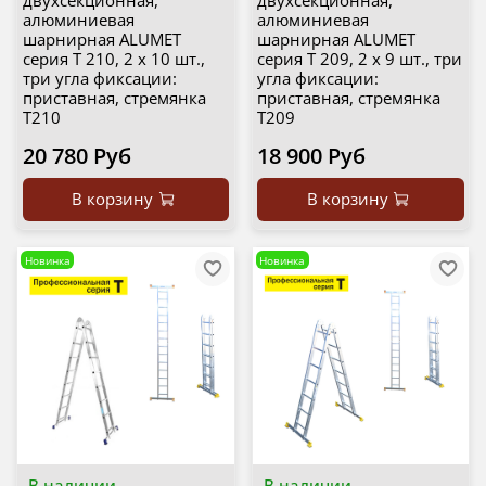
двухсекционная,
двухсекционная,
алюминиевая
алюминиевая
шарнирная ALUMET
шарнирная ALUMET
серия T 210, 2 х 10 шт.,
серия T 209, 2 х 9 шт., три
три угла фиксации:
угла фиксации:
приставная, стремянка
приставная, стремянка
Т210
Т209
20 780 Руб
18 900 Руб
В корзину
В корзину
Новинка
Новинка
В наличии
В наличии