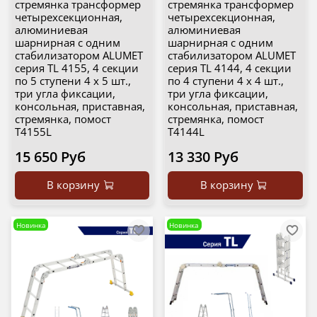
стремянка трансформер
стремянка трансформер
четырехсекционная,
четырехсекционная,
алюминиевая
алюминиевая
шарнирная с одним
шарнирная с одним
стабилизатором ALUMET
стабилизатором ALUMET
серия TL 4155, 4 секции
серия TL 4144, 4 секции
по 5 ступени 4 х 5 шт.,
по 4 ступени 4 х 4 шт.,
три угла фиксации,
три угла фиксации,
консольная, приставная,
консольная, приставная,
стремянка, помост
стремянка, помост
T4155L
T4144L
15 650 Руб
13 330 Руб
В корзину
В корзину
Новинка
Новинка