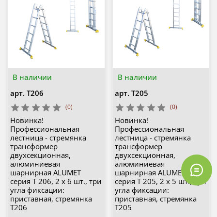
В наличии
В наличии
арт.
Т206
арт.
Т205
(0)
(0)
Новинка!
Новинка!
Профессиональная
Профессиональная
лестница - стремянка
лестница - стремянка
трансформер
трансформер
двухсекционная,
двухсекционная,
алюминиевая
алюминиевая
шарнирная ALUMET
шарнирная ALUMET
серия T 206, 2 х 6 шт., три
серия T 205, 2 х 5 шт., три
угла фиксации:
угла фиксации:
приставная, стремянка
приставная, стремянка
Т206
Т205