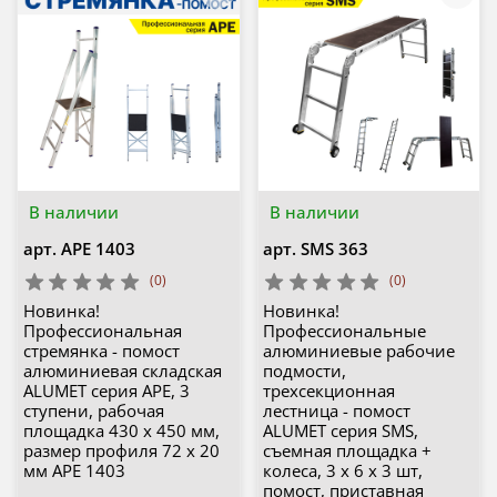
В наличии
В наличии
арт.
APE 1403
арт.
SMS 363
(0)
(0)
Новинка!
Новинка!
Профессиональная
Профессиональные
стремянка - помост
алюминиевые рабочие
алюминиевая складская
подмости,
ALUMET серия APE, 3
трехсекционная
ступени, рабочая
лестница - помост
площадка 430 х 450 мм,
ALUMET серия SMS,
размер профиля 72 х 20
съемная площадка +
мм APE 1403
колеса, 3 х 6 х 3 шт,
помост, приставная