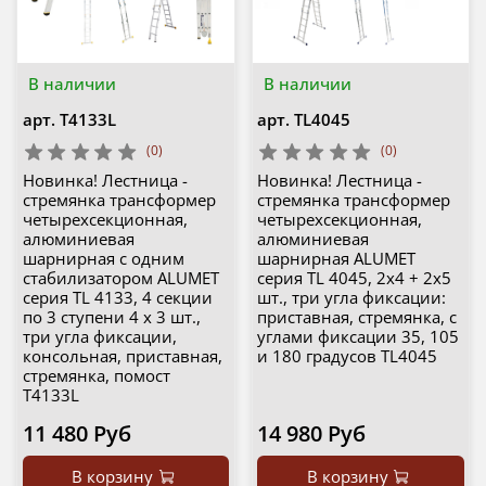
В наличии
В наличии
арт.
T4133L
арт.
ТL4045
(0)
(0)
Новинка! Лестница -
Новинка! Лестница -
стремянка трансформер
стремянка трансформер
четырехсекционная,
четырехсекционная,
алюминиевая
алюминиевая
шарнирная с одним
шарнирная ALUMET
стабилизатором ALUMET
серия TL 4045, 2х4 + 2х5
серия TL 4133, 4 секции
шт., три угла фиксации:
по 3 ступени 4 х 3 шт.,
приставная, стремянка, с
три угла фиксации,
углами фиксации 35, 105
консольная, приставная,
и 180 градусов TL4045
стремянка, помост
T4133L
11 480 Руб
14 980 Руб
В корзину
В корзину