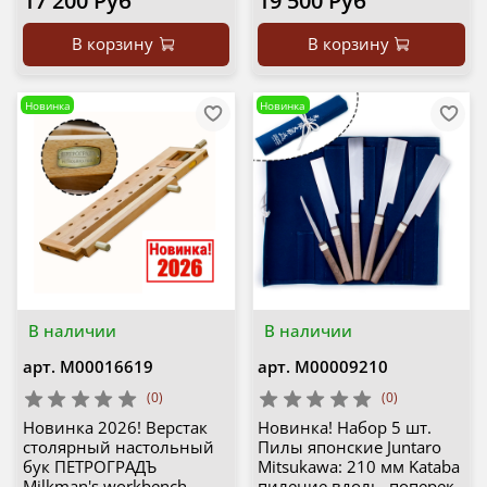
17 200 Руб
19 500 Руб
В корзину
В корзину
Новинка
Новинка
В наличии
В наличии
арт.
М00016619
арт.
М00009210
(0)
(0)
Новинка 2026! Верстак
Новинка! Набор 5 шт.
столярный настольный
Пилы японские Juntaro
бук ПЕТРОГРАДЪ
Mitsukawa: 210 мм Kataba
Milkman's workbench
пиление вдоль, поперек,