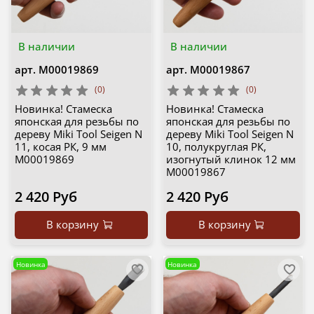
В наличии
В наличии
арт.
М00019869
арт.
М00019867
(0)
(0)
Новинка! Стамеска
Новинка! Стамеска
японская для резьбы по
японская для резьбы по
дереву Miki Tool Seigen N
дереву Miki Tool Seigen N
11, косая РК, 9 мм
10, полукруглая РК,
М00019869
изогнутый клинок 12 мм
М00019867
2 420 Руб
2 420 Руб
В корзину
В корзину
Новинка
Новинка