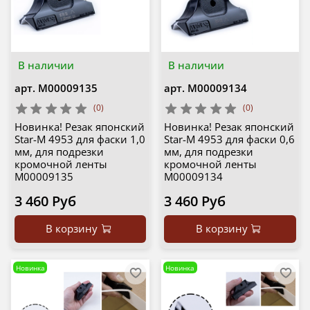
В наличии
В наличии
арт.
М00009135
арт.
М00009134
(0)
(0)
Новинка! Резак японский
Новинка! Резак японский
Star-M 4953 для фаски 1,0
Star-M 4953 для фаски 0,6
мм, для подрезки
мм, для подрезки
кромочной ленты
кромочной ленты
М00009135
М00009134
3 460 Руб
3 460 Руб
В корзину
В корзину
Новинка
Новинка