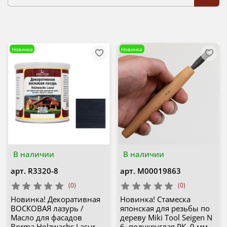
Новинка
Новинка
В наличии
В наличии
арт.
R3320-8
арт.
М00019863
(0)
(0)
Новинка! Декоративная
Новинка! Стамеска
ВОСКОВАЯ лазурь /
японская для резьбы по
Масло для фасадов
дереву Miki Tool Seigen N
Borma Holzwachs Lasur
6, полукруглая РК, 9 мм