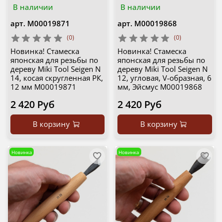
В наличии
В наличии
арт.
М00019871
арт.
М00019868
(0)
(0)
Новинка! Стамеска
Новинка! Стамеска
японская для резьбы по
японская для резьбы по
дереву Miki Tool Seigen N
дереву Miki Tool Seigen N
14, косая скругленная РК,
12, угловая, V-образная, 6
12 мм М00019871
мм, Эйсмус М00019868
2 420 Руб
2 420 Руб
В корзину
В корзину
Новинка
Новинка