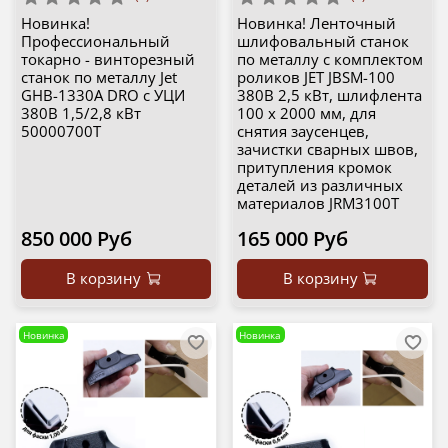
Новинка!
Новинка! Ленточный
Профессиональный
шлифовальный станок
токарно - винторезный
по металлу с комплектом
станок по металлу Jet
роликов JET JBSM-100
GHB-1330A DRO с УЦИ
380В 2,5 кВт, шлифлента
380В 1,5/2,8 кВт
100 х 2000 мм, для
50000700T
снятия заусенцев,
зачистки сварных швов,
притупления кромок
деталей из различных
материалов JRM3100T
850 000 Руб
165 000 Руб
В корзину
В корзину
Новинка
Новинка