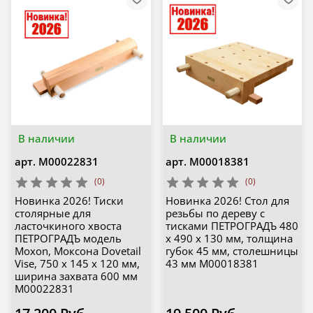
В наличии
В наличии
арт.
М00022831
арт.
М00018381
(0)
(0)
Новинка 2026! Тиски
Новинка 2026! Стол для
столярные для
резьбы по дереву с
ласточкиного хвоста
тисками ПЕТРОГРАДЪ 480
ПЕТРОГРАДЪ модель
х 490 х 130 мм, толщина
Moxon, Моксона Dovetail
губок 45 мм, столешницы
Vise, 750 х 145 х 120 мм,
43 мм М00018381
ширина захвата 600 мм
М00022831