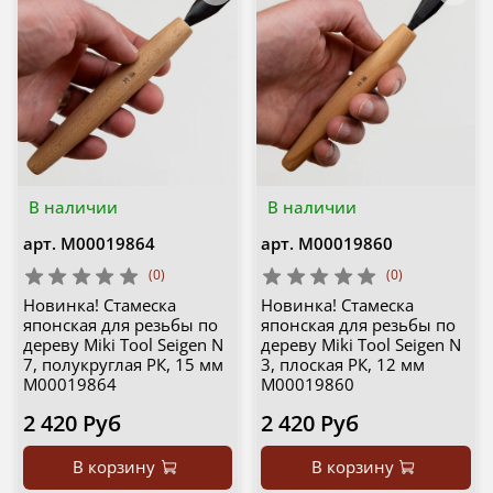
В наличии
В наличии
арт.
М00019864
арт.
М00019860
(0)
(0)
Новинка! Стамеска
Новинка! Стамеска
японская для резьбы по
японская для резьбы по
дереву Miki Tool Seigen N
дереву Miki Tool Seigen N
7, полукруглая РК, 15 мм
3, плоская РК, 12 мм
М00019864
М00019860
2 420 Руб
2 420 Руб
В корзину
В корзину