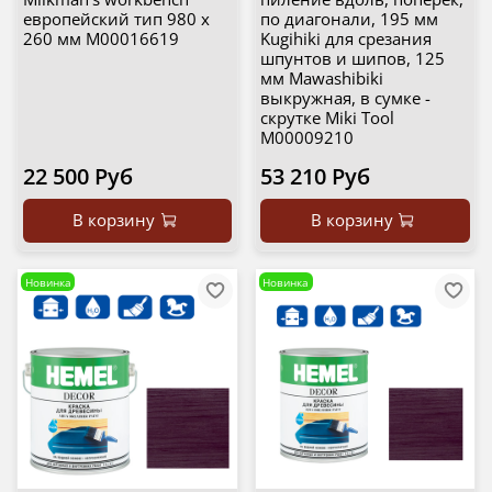
европейский тип 980 х
по диагонали, 195 мм
260 мм М00016619
Kugihiki для срезания
шпунтов и шипов, 125
мм Mawashibiki
выкружная, в сумке -
скрутке Miki Tool
М00009210
22 500 Руб
53 210 Руб
В корзину
В корзину
Новинка
Новинка