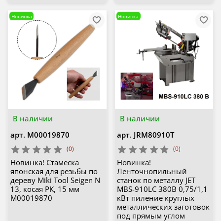
Новинка
Новинка
В наличии
В наличии
арт.
М00019870
арт.
JRM80910T
(0)
(0)
Новинка! Стамеска
Новинка!
японская для резьбы по
Ленточнопильный
дереву Miki Tool Seigen N
станок по металлу JET
13, косая РК, 15 мм
MBS-910LC 380В 0,75/1,1
М00019870
кВт пиление круглых
металлических заготовок
под прямым углом