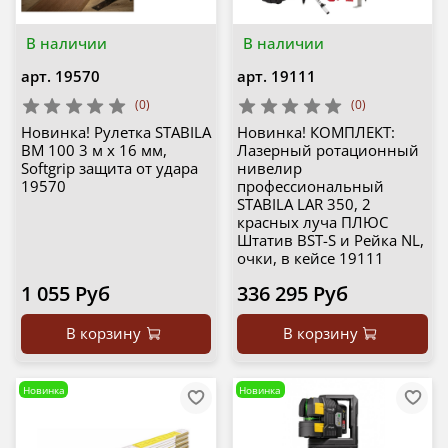
В наличии
В наличии
арт.
19570
арт.
19111
(0)
(0)
Новинка! Рулетка STABILA
Новинка! КОМПЛЕКТ:
BM 100 3 м х 16 мм,
Лазерный ротационный
Softgrip защита от удара
нивелир
19570
профессиональный
STABILA LAR 350, 2
красных луча ПЛЮС
Штатив BST-S и Рейка NL,
очки, в кейсе 19111
1 055 Руб
336 295 Руб
В корзину
В корзину
Новинка
Новинка