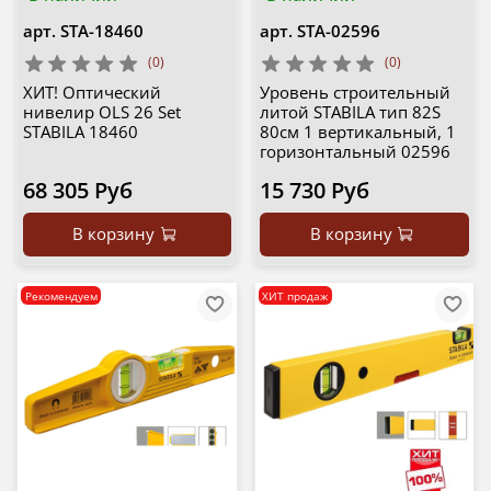
арт.
STA-18460
арт.
STA-02596
(0)
(0)
ХИТ! Оптический
Уровень строительный
нивелир OLS 26 Set
литой STABILA тип 82S
STABILA 18460
80см 1 вертикальный, 1
горизонтальный 02596
68 305 Руб
15 730 Руб
В корзину
В корзину
Рекомендуем
ХИТ продаж