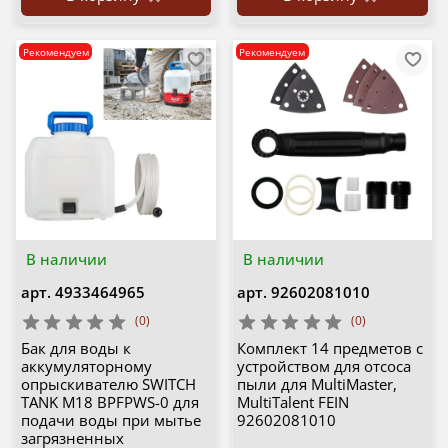
Рекомендуем
Рекомендуем
В наличии
В наличии
арт.
4933464965
арт.
92602081010
(0)
(0)
Бак для воды к
Комплект 14 предметов с
аккумуляторному
устройством для отсоса
опрыскивателю SWITCH
пыли для MultiMaster,
TANK M18 BPFPWS-0 для
MultiTalent FEIN
подачи воды при мытье
92602081010
загрязненных