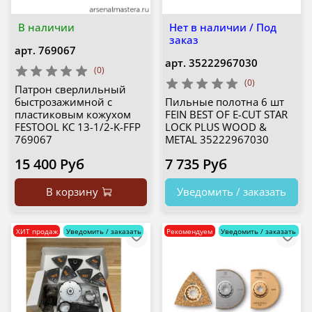
В наличии
Нет в наличии / Под
заказ
арт.
769067
арт.
35222967030
(0)
(0)
Патрон сверлильный
быстрозажимной с
Пильные полотна 6 шт
пластиковым кожухом
FEIN BEST OF E-CUT STAR
FESTOOL KC 13-1/2-K-FFP
LOCK PLUS WOOD &
769067
METAL 35222967030
15 400 Руб
7 735 Руб
В корзину
Уведомить / заказать
ХИТ продаж
Уведомить / заказать
Рекомендуем
Уведомить / заказать