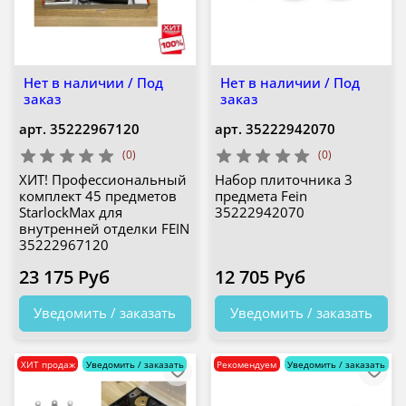
Нет в наличии / Под
Нет в наличии / Под
заказ
заказ
арт.
35222967120
арт.
35222942070
(0)
(0)
ХИТ! Профессиональный
Набор плиточника 3
комплект 45 предметов
предмета Fein
StarlockMax для
35222942070
внутренней отделки FEIN
35222967120
23 175 Руб
12 705 Руб
Уведомить / заказать
Уведомить / заказать
ХИТ продаж
Уведомить / заказать
Рекомендуем
Уведомить / заказать