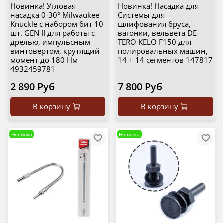
Новинка! Угловая
Новинка! Насадка для
насадка 0-30° Milwaukee
Системы для
Knuckle c набором бит 10
шлифования бруса,
шт. GEN II для работы с
вагонки, вельвета DE-
дрелью, импульсным
TERO KELO F150 для
винтовертом, крутящий
полировальных машин,
момент до 180 Нм
14 + 14 сегментов 147817
4932459781
2 890 Руб
7 800 Руб
В корзину
В корзину
Новинка
Новинка