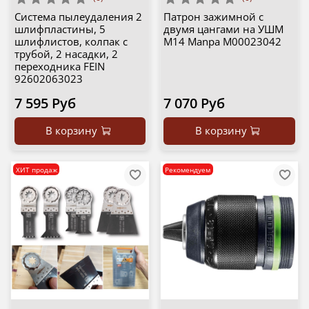
Система пылеудаления 2
Патрон зажимной с
шлифпластины, 5
двумя цангами на УШМ
шлифлистов, колпак с
M14 Manpa М00023042
трубой, 2 насадки, 2
переходника FEIN
92602063023
7 595 Руб
7 070 Руб
В корзину
В корзину
ХИТ продаж
Рекомендуем