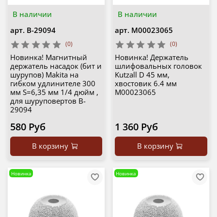
В наличии
В наличии
арт.
B-29094
арт.
М00023065
(0)
(0)
Новинка! Магнитный
Новинка! Держатель
держатель насадок (бит и
шлифовальных головок
шурупов) Makita на
Kutzall D 45 мм,
гибком удлинителе 300
хвостовик 6.4 мм
мм S=6,35 мм 1/4 дюйм ,
М00023065
для шуруповертов B-
29094
580 Руб
1 360 Руб
В корзину
В корзину
Новинка
Новинка