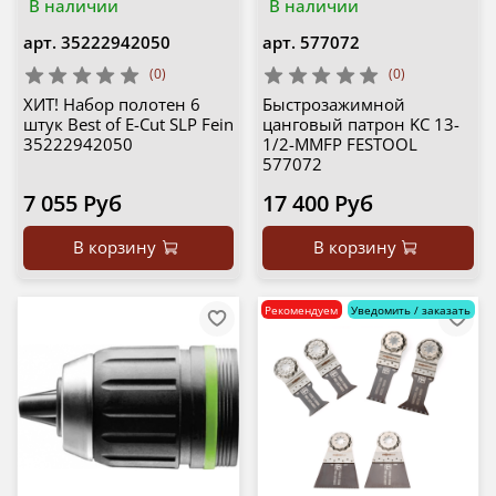
В наличии
В наличии
арт.
35222942050
арт.
577072
(0)
(0)
ХИТ! Набор полотен 6
Быстрозажимной
штук Best of E-Cut SLP Fein
цанговый патрон KC 13-
35222942050
1/2-MMFP FESTOOL
577072
7 055 Руб
17 400 Руб
В корзину
В корзину
Рекомендуем
Уведомить / заказать