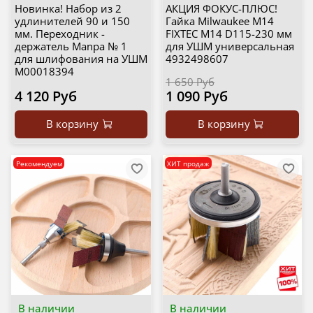
Новинка! Набор из 2
АКЦИЯ ФОКУС-ПЛЮС!
удлинителей 90 и 150
Гайка Milwaukee M14
мм. Переходник -
FIXTEC M14 D115-230 мм
держатель Manpa № 1
для УШМ универсальная
для шлифования на УШМ
4932498607
М00018394
1 650 Руб
4 120 Руб
1 090 Руб
В корзину
В корзину
Рекомендуем
ХИТ продаж
В наличии
В наличии