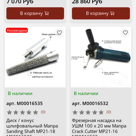
7 070 Руб
28 860 Руб
В корзину
В корзину
Рекомендуем
В наличии
В наличии
арт.
М00016535
арт.
М00016532
(0)
(0)
Диск / конус
Фрезерная насадка на
шлифовальный Manpa
УШМ 100 х 20 мм Manpa
Sanding Shaft MP21-18
Crack Cutter MP21-16