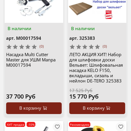
В наличии
В наличии
арт.
М00017594
арт.
325383
(0)
(0)
Насадка Multi Cutter
ЛЕТО АКЦИЯ ХИТ! Набор
Master для УШМ Manpa
для шлифовки доски
М00017594
Вельвет: Шлифовальная
насадка KELO F150,
вкладыши, сизаль и
нейлон DE-TERO 325383
17 525 Руб
37 700 Руб
15 770 Руб
В корзину
В корзину
ХИТ продаж
-10%
Рекомендуем