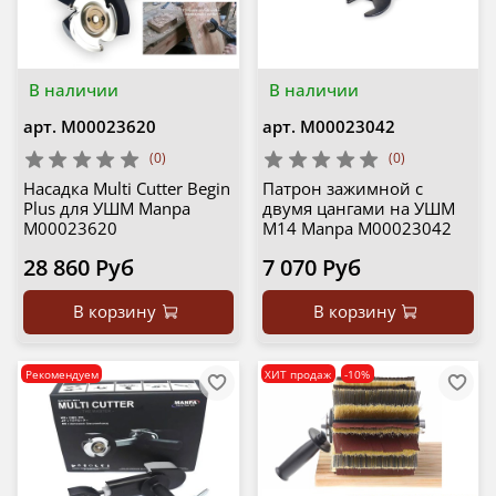
В наличии
В наличии
арт.
М00023620
арт.
М00023042
(0)
(0)
Насадка Multi Cutter Begin
Патрон зажимной с
Plus для УШМ Manpa
двумя цангами на УШМ
М00023620
M14 Manpa М00023042
28 860 Руб
7 070 Руб
В корзину
В корзину
Рекомендуем
ХИТ продаж
-10%