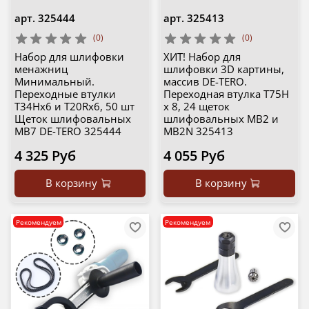
арт.
325444
арт.
325413
(0)
(0)
Набор для шлифовки
ХИТ! Набор для
менажниц
шлифовки 3D картины,
Минимальный.
массив DE-TERO.
Переходные втулки
Переходная втулка T75H
T34Hx6 и T20Rx6, 50 шт
x 8, 24 щеток
Щеток шлифовальных
шлифовальных MB2 и
MB7 DE-TERO 325444
MB2N 325413
4 325 Руб
4 055 Руб
В корзину
В корзину
Рекомендуем
Рекомендуем