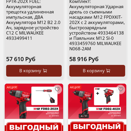
FPTR-202X FUEL:
Комплект:
Аккумуляторная
Аккумуляторная Ударная
трещотка удлиненная
дрель со съемными
импульсная, ДВА
насадками M12 FPDXKIT-
Аккумулятора M12 B2 2.0
202X с 2 аккумуляторами,
Ач, зарядное устройство
быстрозарядным
C12 C MILWAUKEE
устройством 4933464138
4933499411
и Паяльник M12 SI-0
4933459760 MILWAUKEE
N068-2AM
57 610 Руб
58 916 Руб
В корзину
В корзину
АКЦИЯ!
АКЦИЯ!