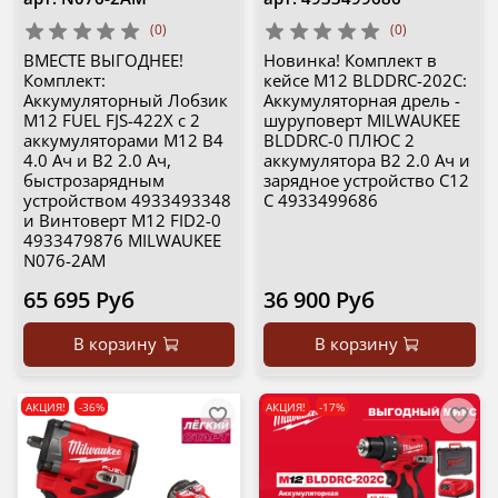
(0)
(0)
ВМЕСТЕ ВЫГОДНЕЕ!
Новинка! Комплект в
Комплект:
кейсе M12 BLDDRC-202C:
Аккумуляторный Лобзик
Аккумуляторная дрель -
M12 FUEL FJS-422X с 2
шуруповерт MILWAUKEE
аккумуляторами M12 B4
BLDDRC-0 ПЛЮС 2
4.0 Ач и B2 2.0 Ач,
аккумулятора B2 2.0 Ач и
быстрозарядным
зарядное устройство C12
устройством 4933493348
C 4933499686
и Винтоверт M12 FID2-0
4933479876 MILWAUKEE
N076-2AM
65 695 Руб
36 900 Руб
В корзину
В корзину
АКЦИЯ!
-36%
АКЦИЯ!
-17%