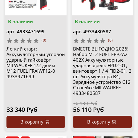
В наличии
В наличии
арт.
4933471699
арт.
4933480587
(0)
(0)
Легкий старт:
ВМЕСТЕ ВЫГОДНО 2026!
Аккумуляторный угловой
Набор M12 FUEL FPP2A2-
ударный гайковёрт
402X Аккумуляторные
MILWAUKEE 1/2 дюйм
ударная дрель FPD2-01,
M12 FUEL FRAIWF12-0
винтоверт 1 / 4 FID2-01, 2
4933471699
шт Аккумулятора B4,
Зарядное устройство C12
C в кейсе MILWAUKEE
4933480587
70 130 Руб
33 340 Руб
56 110 Руб
В корзину
В корзину