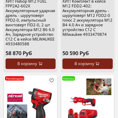
ХИТ! Набор M12 FUEL
ХИТ! Комплект в кейсе
FPP2A2-602X
M12 FDD2-402:
Аккумуляторные ударная
Аккумуляторная дрель -
дрель - шуруповерт
шуруповерт M12 FDD2-0
FPD2-0, импульсный
плюс 2 аккумулятора M12
винтоверт FID2-0, 2 шт
B4 4.0 Ач и зарядное
Аккумулятора M12 B6 6.0
устройство C12 C
Ач, Зарядное устройство
Milwaukee 4933479874
C12 C в кейсе MILWAUKEE
4933480588
58 870 Руб
50 590 Руб
В корзину
В корзину
Рекомендуем
Новинка