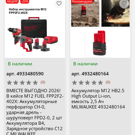
АКЦИЯ!
-20%
Рекомендуем
В наличии
В наличии
арт.
4933480590
арт.
4932480164
(0)
(0)
ВМЕСТЕ ВЫГОДНО 2026!
Аккумулятор M12 HB2.5
В кейсе M12 FUEL FPP2F2-
High Output Li-ion,
402X: Аккумуляторные
емкость 2,5 Ач
перфоратор CH-0,
MILWAUKEE 4932480164
ударная дрель -
шуруповерт FPD2-0, 2 шт
Аккумулятора B4,
Зарядное устройство C12
C MILWAUKEE