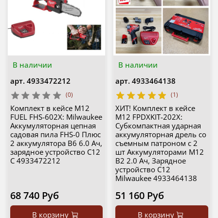
В наличии
В наличии
арт.
4933472212
арт.
4933464138
(0)
(1)
Комплект в кейсе M12
ХИТ! Комплект в кейсе
FUEL FHS-602X: Milwaukee
M12 FPDXKIT-202X:
Аккумуляторная цепная
Субкомпактная ударная
садовая пила FHS-0 Плюс
аккумуляторная дрель со
2 аккумулятора B6 6.0 Ач,
съемным патроном с 2
зарядное устройство C12
шт Аккумуляторами M12
C 4933472212
B2 2.0 Ач, Зарядное
устройство C12
Milwaukee 4933464138
68 740 Руб
51 160 Руб
В корзину
В корзину