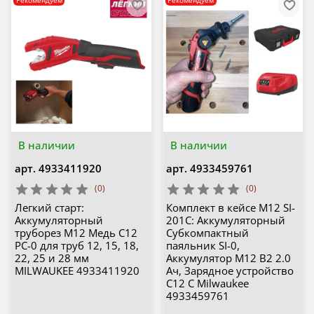
В наличии
В наличии
арт.
4933411920
арт.
4933459761
(0)
(0)
Легкий старт:
Комплект в кейсе M12 SI-
Аккумуляторный
201C: Аккумуляторный
труборез M12 Медь C12
Субкомпактный
PC-0 для труб 12, 15, 18,
паяльник SI-0,
22, 25 и 28 мм
Аккумулятор M12 B2 2.0
MILWAUKEE 4933411920
Ач, Зарядное устройство
C12 C Milwaukee
4933459761