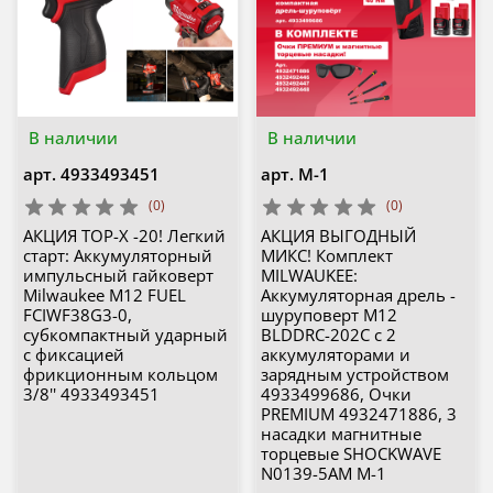
В наличии
В наличии
арт.
4933493451
арт.
M-1
(0)
(0)
АКЦИЯ TOP-X -20! Легкий
АКЦИЯ ВЫГОДНЫЙ
старт: Аккумуляторный
МИКС! Комплект
импульсный гайковерт
MILWAUKEE:
Milwaukee M12 FUEL
Аккумуляторная дрель -
FCIWF38G3-0,
шуруповерт M12
субкомпактный ударный
BLDDRC-202C с 2
с фиксацией
аккумуляторами и
фрикционным кольцом
зарядным устройством
3/8'' 4933493451
4933499686, Очки
PREMIUM 4932471886, 3
насадки магнитные
торцевые SHOCKWAVE
N0139-5AM M-1