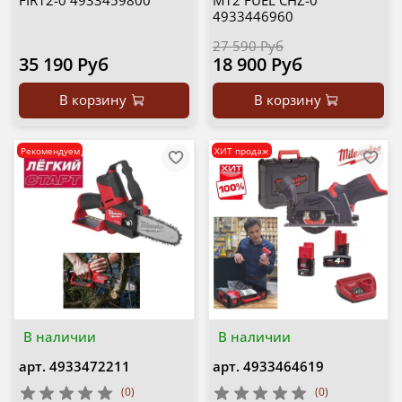
FIR12-0 4933459800
M12 FUEL CHZ-0
4933446960
27 590 Руб
35 190 Руб
18 900 Руб
В корзину
В корзину
Рекомендуем
ХИТ продаж
В наличии
В наличии
арт.
4933472211
арт.
4933464619
(0)
(0)