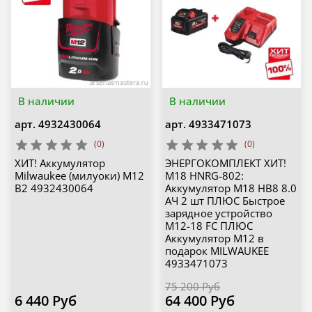
В наличии
В наличии
арт.
4932430064
арт.
4933471073
(0)
(0)
ХИТ! Аккумулятор
ЭНЕРГОКОМПЛЕКТ ХИТ!
Milwaukee (милуоки) M12
M18 HNRG-802:
B2 4932430064
Аккумулятор M18 HB8 8.0
АЧ 2 шт ПЛЮС Быстрое
зарядное устройство
M12-18 FC ПЛЮС
Аккумулятор M12 в
подарок MILWAUKEE
4933471073
75 200 Руб
6 440 Руб
64 400 Руб