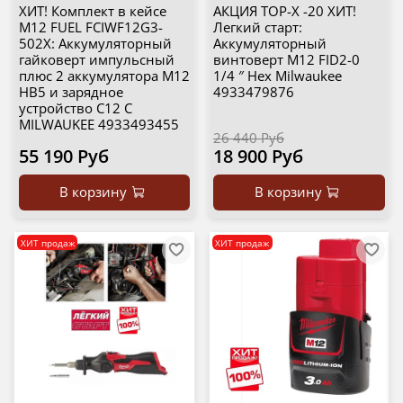
ХИТ! Комплект в кейсе
АКЦИЯ TOP-X -20 ХИТ!
M12 FUEL FCIWF12G3-
Легкий старт:
502X: Аккумуляторный
Аккумуляторный
гайковерт импульсный
винтоверт M12 FID2-0
плюс 2 аккумулятора M12
1/4 ″ Hex Milwaukee
HB5 и зарядное
4933479876
устройство C12 C
MILWAUKEE 4933493455
26 440 Руб
55 190 Руб
18 900 Руб
В корзину
В корзину
ХИТ продаж
ХИТ продаж