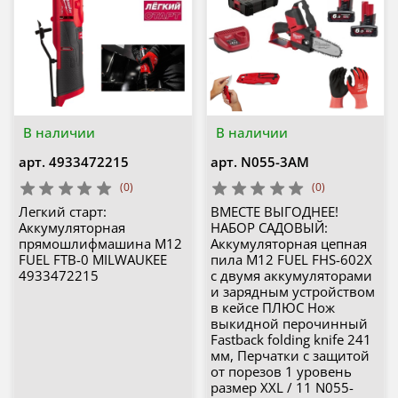
В наличии
В наличии
арт.
4933472215
арт.
N055-3AM
(0)
(0)
Легкий старт:
ВМЕСТЕ ВЫГОДНЕЕ!
Аккумуляторная
НАБОР САДОВЫЙ:
прямошлифмашина M12
Аккумуляторная цепная
FUEL FTB-0 MILWAUKEE
пила M12 FUEL FHS-602X
4933472215
с двумя аккумуляторами
и зарядным устройством
в кейсе ПЛЮС Нож
выкидной перочинный
Fastback folding knife 241
мм, Перчатки с защитой
от порезов 1 уровень
размер XXL / 11 N055-