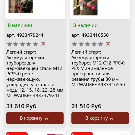
В наличии
В наличии
арт.
4933479241
арт.
4933416550
(0)
(0)
Легкий старт:
Легкий старт:
Аккумуляторный
Аккумуляторный
труборез для
труборез M12 C12 PPC-0
нержавеющей стали M12
РЕХ Минимальное
PCSS-0 режет
пространство для
нержавеющую,
резания трубы 80 мм
углеродистую сталь и
MILWAUKEE 4933416550
медь 12, 15, 18, 22, 28 мм
MILWAUKEE 4933479241
31 610 Руб
21 510 Руб
В корзину
В корзину
Рекомендуем
Рекомендуем