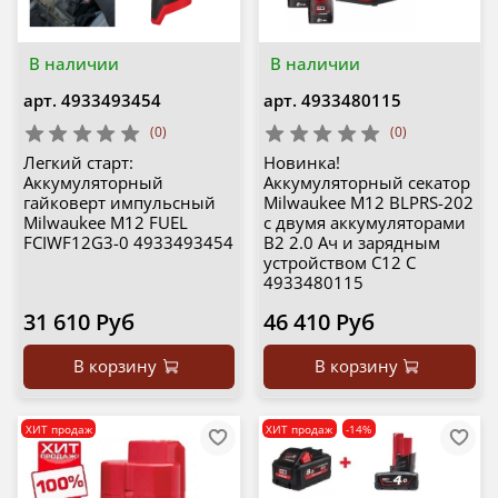
В наличии
В наличии
арт.
4933493454
арт.
4933480115
(0)
(0)
Легкий старт:
Новинка!
Аккумуляторный
Аккумуляторный секатор
гайковерт импульсный
Milwaukee M12 BLPRS-202
Milwaukee M12 FUEL
с двумя аккумуляторами
FCIWF12G3-0 4933493454
B2 2.0 Ач и зарядным
устройством C12 C
4933480115
31 610 Руб
46 410 Руб
В корзину
В корзину
ХИТ продаж
ХИТ продаж
-14%