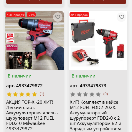
ХИТ продаж
-21%
ХИТ продаж
В наличии
В наличии
арт.
4933479872
арт.
4933479873
(1)
(0)
АКЦИЯ TOP-X -20 ХИТ!
ХИТ! Комплект в кейсе
Легкий старт:
M12 FUEL FDD2-202X:
Аккумуляторная дрель -
Аккумуляторный
шуруповерт M12 FUEL
шуруповерт FDD2-0 с 2
FDD2-0 Milwaukee
шт Аккумулятором В2 и
4933479872
Зарядным устройством