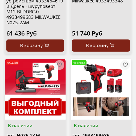
устройством 4933464619
Milwaukee 4933493348
и Дрель - шуруповерт
M12 BLDDRC-0
4933499683 MILWAUKEE
N075-2AM
61 436 Руб
51 740 Руб
В корзину
В корзину
АКЦИЯ!
Новинка
В наличии
В наличии
арт.
N076-2AM
арт.
4933499686