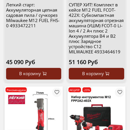
Легкий старт:
СУПЕР ХИТ! Комплект в
Аккумуляторная цепная
кейсе M12 FUEL FCOT-
садовая пила / сучкорез
422X: Субкомпактная
Milwaukee M12 FUEL FHS-
аккумуляторная отрезная
0 4933472211
машина (УШМ) FCOT-0 Li-
Ion 4 / 2 Ач плюс 2
Аккумулятора B4 и B2
плюс Зарядное
устройство C12
MILWAUKEE 4933464619
45 090 Руб
51 160 Руб
В корзину
В корзину
Рекомендуем
АКЦИЯ!
-20%