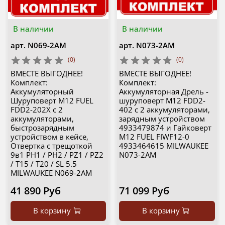
В наличии
В наличии
арт.
N069-2AM
арт.
N073-2AM
(0)
(0)
ВМЕСТЕ ВЫГОДНЕЕ!
ВМЕСТЕ ВЫГОДНЕЕ!
Комплект:
Комплект:
Аккумуляторный
Аккумуляторная Дрель -
Шуруповерт M12 FUEL
шуруповерт M12 FDD2-
FDD2-202X с 2
402 с 2 аккумуляторами,
аккумуляторами,
зарядным устройством
быстрозарядным
4933479874 и Гайковерт
устройством в кейсе,
M12 FUEL FIWF12-0
Отвертка с трещоткой
4933464615 MILWAUKEE
9в1 PH1 / PH2 / PZ1 / PZ2
N073-2AM
/ T15 / T20 / SL 5.5
MILWAUKEE N069-2AM
41 890 Руб
71 099 Руб
В корзину
В корзину