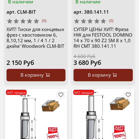
В наличии
В наличии
арт.
CLM-BIT
арт.
380.141.11
(0)
(0)
ХИТ! Тиски для концевых
СУПЕР ЦЕНЫ ХИТ! Фреза
фрез с хвостовиком 6,
HW для FESTOOL DOMINO
8,10,12 мм, 1 / 4 1 / 2
14 x 70 x 90 Z2 SM 8 x 1,0
дюйм' Woodwork CLM-BIT
RH CMT 380.141.11
4 600 Руб
2 150 Руб
3 680 Руб
В корзину
В корзину
ХИТ продаж
ХИТ продаж