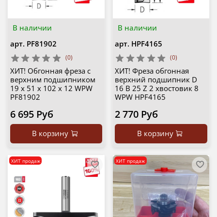
В наличии
В наличии
арт.
PF81902
арт.
HPF4165
(0)
(0)
ХИТ! Обгонная фреза с
ХИТ! Фреза обгонная
верхним подшипником
верхний подшипник D
19 x 51 x 102 x 12 WPW
16 B 25 Z 2 хвостовик 8
PF81902
WPW HPF4165
6 695 Руб
2 770 Руб
В корзину
В корзину
ХИТ продаж
ХИТ продаж