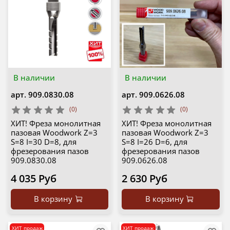
В наличии
В наличии
арт.
909.0830.08
арт.
909.0626.08
(0)
(0)
ХИТ! Фреза монолитная
ХИТ! Фреза монолитная
пазовая Woodwork Z=3
пазовая Woodwork Z=3
S=8 I=30 D=8, для
S=8 I=26 D=6, для
фрезерования пазов
фрезерования пазов
909.0830.08
909.0626.08
4 035 Руб
2 630 Руб
В корзину
В корзину
ХИТ продаж
ХИТ продаж