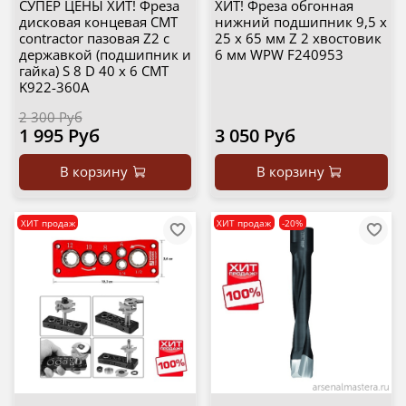
СУПЕР ЦЕНЫ ХИТ! Фреза
ХИТ! Фреза обгонная
дисковая концевая CMT
нижний подшипник 9,5 х
contractor пазовая Z2 с
25 х 65 мм Z 2 хвостовик
державкой (подшипник и
6 мм WPW F240953
гайка) S 8 D 40 x 6 CMT
K922-360A
2 300 Руб
1 995 Руб
3 050 Руб
В корзину
В корзину
ХИТ продаж
ХИТ продаж
-20%