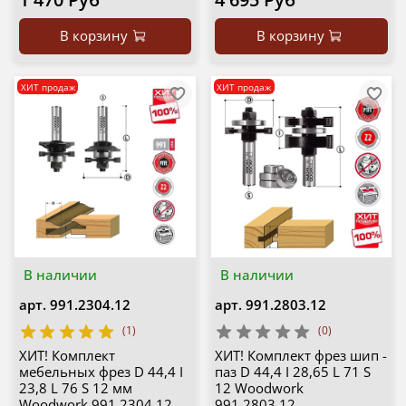
В корзину
В корзину
ХИТ продаж
ХИТ продаж
В наличии
В наличии
арт.
991.2304.12
арт.
991.2803.12
(1)
(0)
ХИТ! Комплект
ХИТ! Комплект фрез шип -
мебельных фрез D 44,4 I
паз D 44,4 I 28,65 L 71 S
23,8 L 76 S 12 мм
12 Woodwork
Woodwork 991.2304.12
991.2803.12