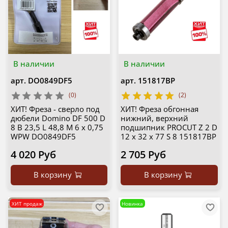
В наличии
В наличии
арт.
DO0849DF5
арт.
151817BP
(0)
(2)
ХИТ! Фреза - сверло под
ХИТ! Фреза обгонная
дюбели Domino DF 500 D
нижний, верхний
8 B 23,5 L 48,8 M 6 х 0,75
подшипник PROCUT Z 2 D
WPW DO0849DF5
12 x 32 x 77 S 8 151817BP
4 020 Руб
2 705 Руб
В корзину
В корзину
ХИТ продаж
Новинка