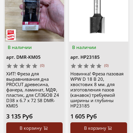
В наличии
В наличии
арт.
DMR-KM05
арт.
HP23185
(0)
(0)
ХИТ! Фреза для
Новинка! Фреза пазовая
выравнивания дна
WPW D 18 B 20,
PROCUT древесина,
хвостовик 8 мм. для
фанера, ламинат, МДФ,
изготовления пазов
пластик, для СЛЭБОВ Z4
(канавок) требуемой
D38 x 6.7 x 72 S8 DMR-
ширины и глубины
KM05
HP23185
3 135 Руб
1 605 Руб
В корзину
В корзину