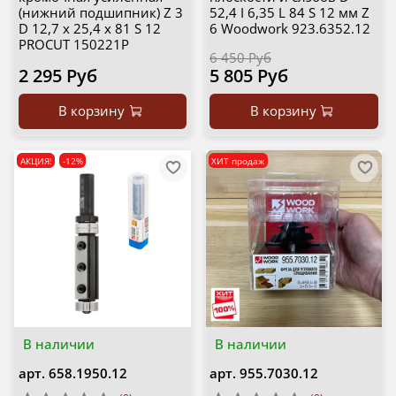
(нижний подшипник) Z 3
52,4 I 6,35 L 84 S 12 мм Z
D 12,7 x 25,4 x 81 S 12
6 Woodwork 923.6352.12
PROCUT 150221P
6 450 Руб
2 295 Руб
5 805 Руб
В корзину
В корзину
АКЦИЯ!
-12%
ХИТ продаж
В наличии
В наличии
арт.
658.1950.12
арт.
955.7030.12