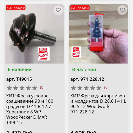
ХИТ продаж
ХИТ продаж
В наличии
В наличии
арт.
T49015
арт.
971.228.12
(0)
(0)
ХИТ! Фреза угловое
ХИТ! Фреза для карнизов
сращивание 90 и 180
и молдингов D 28,6 I 41 L
градусов D 41 B 12.7
90 S 12 Woodwork
Хвостовик 8 WP
971.228.12
WoodPecker DIMAR
T49015
1 470 Руб
4 695 Руб