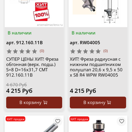
В наличии
В наличии
арт.
912.160.11B
арт.
RW04005
(0)
(0)
СУПЕР ЦЕНЫ ХИТ! Фреза
ХИТ! Фреза радиусная с
обгонная (верх. подш.)
нижним подшипником
S=8 D=16x31,7 CMT
полуштап 20,6 x 9,5 x 50
912.160.11B
x S8 R4 WPW RW04005
4 670 Руб
4 215 Руб
4 215 Руб
В корзину
В корзину
ХИТ продаж
ХИТ продаж