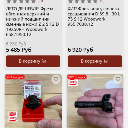
(0)
(0)
ЛЕТО ДЕШЕВЛЕ! Фреза
ХИТ! Фреза для углового
обгонная верхний и
сращивания D 69.8 I 30 L
нижний подшипник,
75 S 12 Woodwork
сменные ножи Z 2 S 12 D
955.7030.12
19X50RH Woodwork
658.1950.12
6 260 Руб
5 485 Руб
6 920 Руб
В корзину
В корзину
ХИТ продаж
ХИТ продаж