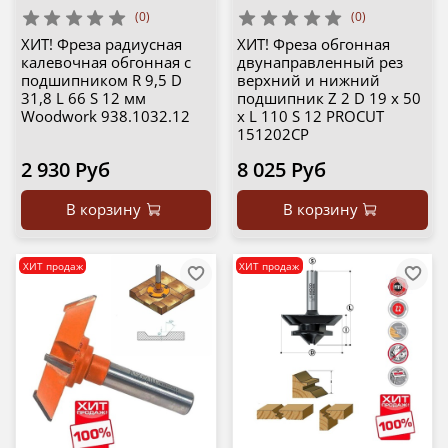
(0)
(0)
ХИТ! Фреза радиусная
ХИТ! Фреза обгонная
калевочная обгонная с
двунаправленный рез
подшипником R 9,5 D
верхний и нижний
31,8 L 66 S 12 мм
подшипник Z 2 D 19 x 50
Woodwork 938.1032.12
x L 110 S 12 PROCUT
151202CP
2 930 Руб
8 025 Руб
В корзину
В корзину
ХИТ продаж
ХИТ продаж