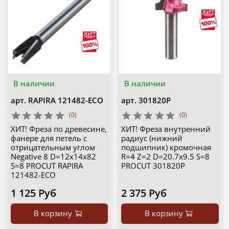
В наличии
В наличии
арт.
RAPIRA 121482-ECO
арт.
301820P
(0)
(0)
ХИТ! Фреза по древесине,
ХИТ! Фреза внутренний
фанере для петель с
радиус (нижний
отрицательным углом
подшипник) кромочная
Negative 8 D=12x14x82
R=4 Z=2 D=20.7x9.5 S=8
S=8 PROCUT RAPIRA
PROCUT 301820P
121482-ECO
1 125 Руб
2 375 Руб
В корзину
В корзину