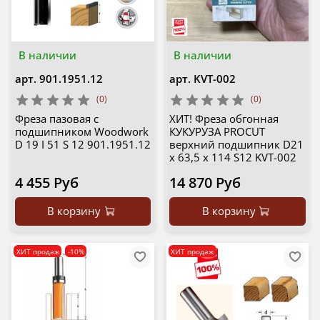
В наличии
В наличии
арт.
901.1951.12
арт.
KVT-002
(0)
(0)
Фреза пазовая с
ХИТ! Фреза обгонная
подшипником Woodwork
КУКУРУЗА PROCUT
D 19 I 51 S 12 901.1951.12
верхний подшипник D21
x 63,5 x 114 S12 KVT-002
4 455 Руб
14 870 Руб
В корзину
В корзину
ХИТ продаж
-10%
ХИТ продаж