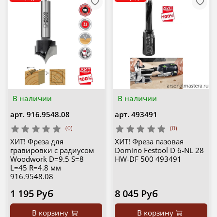
В наличии
В наличии
арт.
916.9548.08
арт.
493491
(0)
(0)
ХИТ! Фреза для
ХИТ! Фреза пазовая
гравировки с радиусом
Domino Festool D 6-NL 28
Woodwork D=9.5 S=8
HW-DF 500 493491
L=45 R=4.8 мм
916.9548.08
1 195 Руб
8 045 Руб
В корзину
В корзину