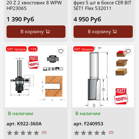
20 Z 2 хвостовик 8 WPW
фрез 5 шт в боксе CER BIT
HP23065
SET1 Flex 532011
1 390 Руб
4 950 Руб
В корзину
В корзину
ХИТ продаж
-13%
ХИТ продаж
В наличии
В наличии
арт.
K922-360A
арт.
F240953
(0)
(0)