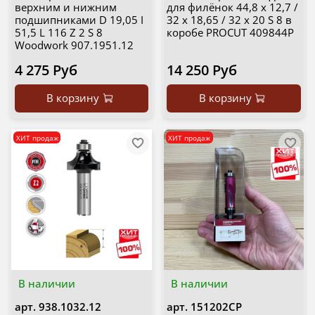
верхним и нижним
для филёнок 44,8 x 12,7 /
подшипниками D 19,05 I
32 x 18,65 / 32 x 20 S 8 в
51,5 L 116 Z 2 S 8
коробе PROCUT 409844P
Woodwork 907.1951.12
4 275 Руб
14 250 Руб
В корзину
В корзину
ХИТ продаж
ХИТ продаж
В наличии
В наличии
арт.
938.1032.12
арт.
151202CP