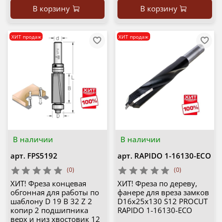
В корзину
В корзину
ХИТ продаж
ХИТ продаж
В наличии
В наличии
арт.
FPS5192
арт.
RAPIDO 1-16130-ECO
(0)
(0)
ХИТ! Фреза концевая
ХИТ! Фреза по дереву,
обгонная для работы по
фанере для вреза замков
шаблону D 19 B 32 Z 2
D16x25x130 S12 PROCUT
копир 2 подшипника
RAPIDO 1-16130-ECO
верх и низ хвостовик 12