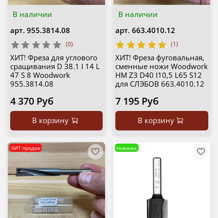
В наличии
В наличии
арт.
955.3814.08
арт.
663.4010.12
(0)
(1)
ХИТ! Фреза для углового
ХИТ! Фреза фуговальная,
сращивания D 38.1 I 14 L
сменные ножи Woodwork
47 S 8 Woodwork
HM Z3 D40 I10,5 L65 S12
955.3814.08
для СЛЭБОВ 663.4010.12
4 370 Руб
7 195 Руб
В корзину
В корзину
ХИТ продаж
Новинка