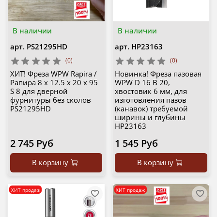
В наличии
В наличии
арт.
PS21295HD
арт.
HP23163
(0)
(0)
ХИТ! Фреза WPW Rapira /
Новинка! Фреза пазовая
Рапира 8 х 12.5 х 20 х 95
WPW D 16 B 20,
S 8 для дверной
хвостовик 6 мм, для
фурнитуры без сколов
изготовления пазов
PS21295HD
(канавок) требуемой
ширины и глубины
HP23163
2 745 Руб
1 545 Руб
В корзину
В корзину
ХИТ продаж
ХИТ продаж