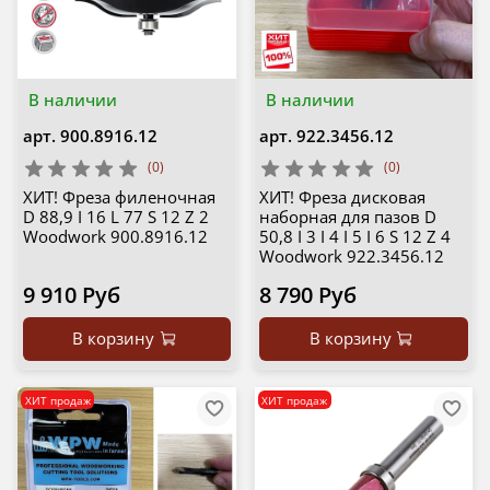
В наличии
В наличии
арт.
900.8916.12
арт.
922.3456.12
(0)
(0)
ХИТ! Фреза филеночная
ХИТ! Фреза дисковая
D 88,9 I 16 L 77 S 12 Z 2
наборная для пазов D
Woodwork 900.8916.12
50,8 I 3 I 4 I 5 I 6 S 12 Z 4
Woodwork 922.3456.12
9 910 Руб
8 790 Руб
В корзину
В корзину
ХИТ продаж
ХИТ продаж