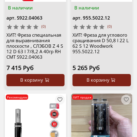
В наличии
В наличии
арт.
S922.04063
арт.
955.5022.12
(0)
(0)
ХИТ! Фреза специальная
ХИТ! Фреза для углового
для выравнивания
сращивания D 50,8 I 22 L
плоскости , СЛЭБОВ Z 4 S
62 S 12 Woodwork
12 D 63 I 7/8,2 A 40гр RH
955.5022.12
CMT S922.04063
7 415 Руб
5 265 Руб
В корзину
В корзину
Рекомендуем
ХИТ продаж