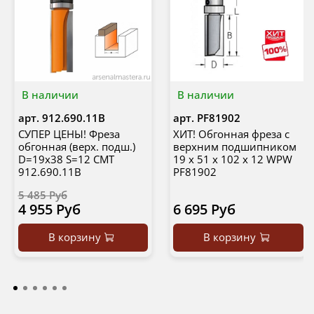
В наличии
В наличии
арт.
912.690.11B
арт.
PF81902
СУПЕР ЦЕНЫ! Фреза
ХИТ! Обгонная фреза с
обгонная (верх. подш.)
верхним подшипником
D=19x38 S=12 CMT
19 x 51 x 102 x 12 WPW
912.690.11B
PF81902
5 485 Руб
4 955 Руб
6 695 Руб
В корзину
В корзину