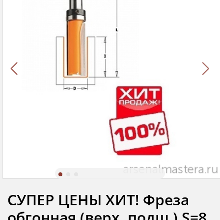
СУПЕР ЦЕНЫ ХИТ! Фреза
обгонная (верх. подш.) S=8