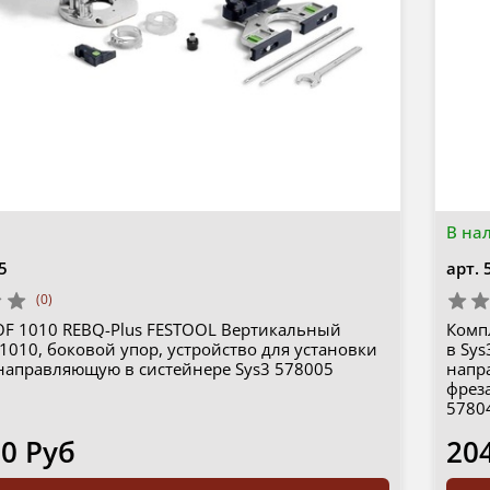
В на
5
арт.
(0)
OF 1010 REBQ-Plus FESTOOL Вертикальный
Комп
1010, боковой упор, устройство для установки
в Sys
 направляющую в систейнере Sys3 578005
напр
фрез
5780
00 Руб
20