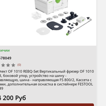
личии
578049
(0)
лект OF 1010 REBQ-Set Вертикальный фрезер OF 1010
3, боковой упор, устройство на шину -
авляющую, шина - направляющая FS 800/2, Кассета с
ами, дополнительная оснастка в систейнере FESTOOL
49
4 200 Руб