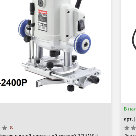
В на
арт.
(0)
Фрезер ручной погружной сетевой BELMASH
Двиг