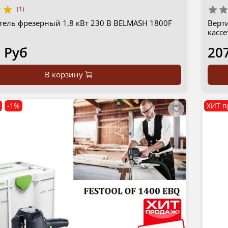
(1)
тель фрезерный 1,8 кВт 230 В BELMASH 1800F
Верт
кассе
 Руб
20
В корзину
-1%
ХИТ п