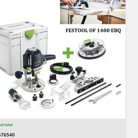
личии
576540