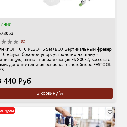
личии
578053
(0)
лект OF 1010 REBQ-FS-Set+BOX Вертикальный фрезер
10 в Sys3, боковой упор, устройство на шину -
авляющую, шина - направляющая FS 800/2, Кассета с
ами, дополнительная оснастка в систейнере FESTOOL
53
3 440 Руб
В корзину
ендуем