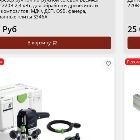
220В 2,4 кВт, для обработки древесины и
220В
 композитов: МДФ, ДСП, OSB, фанера,
анные плиты S346A
 Руб
25
В корзину
м
Реком