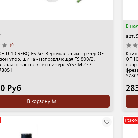
В на
1
арт.
(0)
OF 1010 REBQ-FS-Set Вертикальный фрезер OF
Комп
вой упор, шина - направляющая FS 800/2,
OF 10
ьная оснастка в систейнере SYS3 M 237
напр
78051
фрез
5780
90 Руб
28
В корзину
Реком