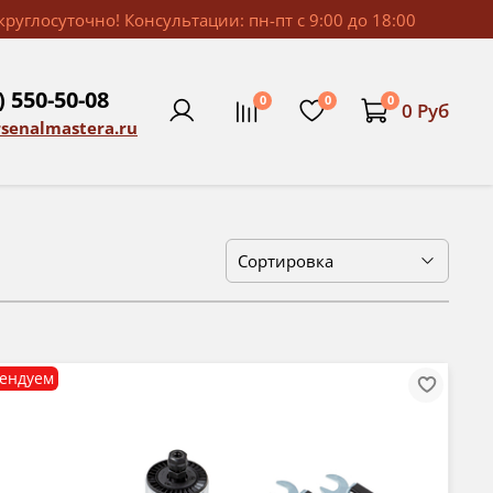
руглосуточно! Консультации: пн-пт с 9:00 до 18:00
) 550-50-08
0
0
0
0 Руб
rsenalmastera.ru
ендуем