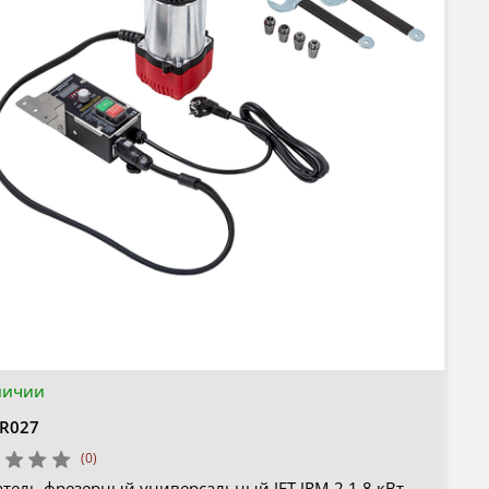
личии
JR027
(0)
атель фрезерный универсальный JET JRM-2 1,8 кВт