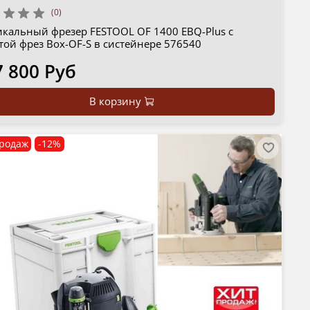
(0)
икальный фрезер FESTOOL OF 1400 EBQ-Plus с
той фрез Box-OF-S в систейнере 576540
7 800 Руб
В корзину
родаж
-12%