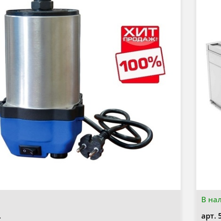
В на
.
арт.