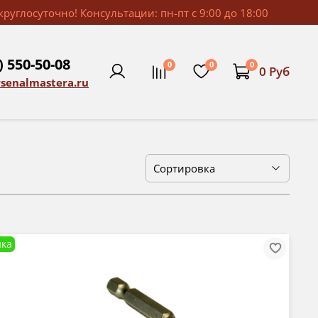
руглосуточно! Консультации: пн-пт с 9:00 до 18:00
) 550-50-08
0
0
0
0 Руб
rsenalmastera.ru
ка