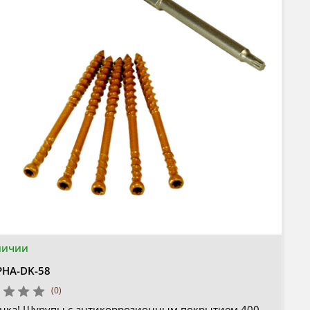
личии
PHA-DK-58
(0)
нка! Шурупы с антикоррозионным покрытием 400