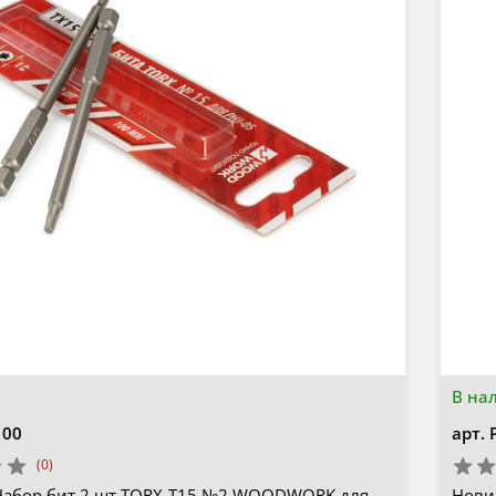
В на
100
арт.
(0)
Набор бит 2 шт TORX-T15 №2 WOODWORK для
Нови