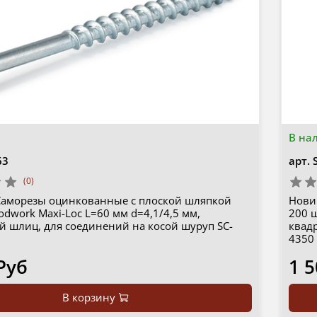
В на
63
арт.
(0)
Саморезы оцинкованные с плоской шляпкой
Нови
dwork Maxi-Loc L=60 мм d=4,1/4,5 мм,
200 ш
й шлиц, для соединений на косой шуруп SC-
квад
4350
Руб
1 5
В корзину