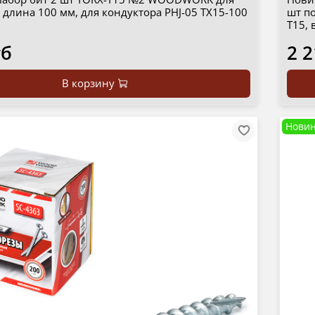
 длина 100 мм, для кондуктора PHJ-05 TX15-100
шт по
Т15,
уб
2 2
В корзину
Новин