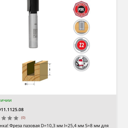
личии
911.1125.08
(0)
ка! Фреза пазовая D=10,3 мм I=25,4 мм S=8 мм для