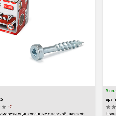
В на
25
арт.
(0)
Саморезы оцинкованные с плоской шляпкой
Новин