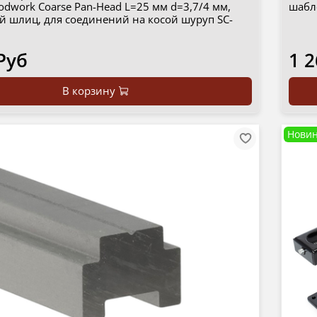
dwork Coarse Pan-Head L=25 мм d=3,7/4 мм,
шабл
й шлиц, для соединений на косой шуруп SC-
Руб
1 2
В корзину
Новин