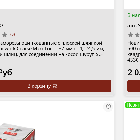
В на
37
арт.
(0)
Саморезы оцинкованные с плоской шляпкой
Нови
dwork Coarse Maxi-Loc L=37 мм d=4,1/4,5 мм,
500 ш
й шлиц, для соединений на косой шуруп SC-
квад
4330
Руб
2 0
В корзину
Новин