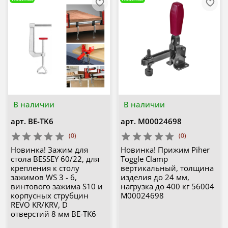
В наличии
В наличии
арт.
BE-TK6
арт.
М00024698
(0)
(0)
Новинка! Зажим для
Новинка! Прижим Piher
стола BESSEY 60/22, для
Toggle Clamp
крепления к столу
вертикальный, толщина
зажимов WS 3 - 6,
изделия до 24 мм,
винтового зажима S10 и
нагрузка до 400 кг 56004
корпусных струбцин
М00024698
REVO KR/KRV, D
отверстий 8 мм BE-TK6