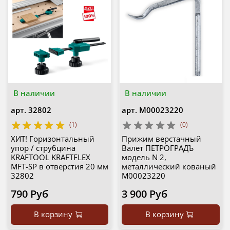
В наличии
В наличии
арт.
32802
арт.
М00023220
(1)
(0)
ХИТ! Горизонтальный
Прижим верстачный
упор / струбцина
Валет ПЕTРОГРАДЪ
KRAFTOOL KRAFTFLEX
модель N 2,
MFT-SP в отверстия 20 мм
металлический кованый
32802
М00023220
790 Руб
3 900 Руб
В корзину
В корзину