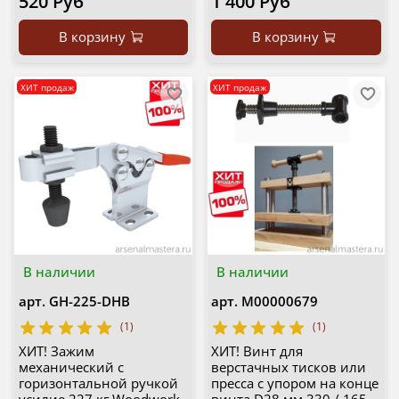
520 Руб
1 400 Руб
В корзину
В корзину
ХИТ продаж
ХИТ продаж
В наличии
В наличии
арт.
GH-225-DHB
арт.
М00000679
(1)
(1)
ХИТ! Зажим
ХИТ! Винт для
механический с
верстачных тисков или
горизонтальной ручкой
пресса с упором на конце