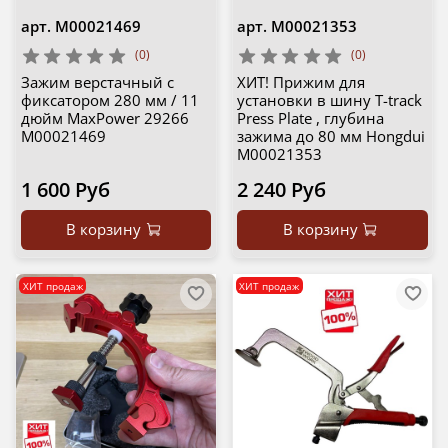
арт.
М00021469
арт.
М00021353
(0)
(0)
Зажим верстачный с
ХИТ! Прижим для
фиксатором 280 мм / 11
установки в шину T-track
дюйм MaxPower 29266
Press Plate , глубина
М00021469
зажима до 80 мм Hongdui
М00021353
1 600 Руб
2 240 Руб
В корзину
В корзину
ХИТ продаж
ХИТ продаж