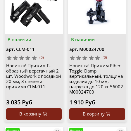
В наличии
В наличии
арт.
CLM-011
арт.
М00024700
(0)
(0)
Новинка! Прижим Г-
Новинка! Прижим Piher
образный верстачный 2
Toggle Clamp
шт. Woodwork с посадкой
вертикальный, толщина
20 мм, 3 степени
изделия до 10 мм,
прижима CLM-011
нагрузка до 120 кг 56002
М00024700
3 035 Руб
1 910 Руб
В корзину
В корзину
Новинка
Новинка