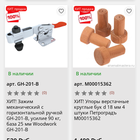
ХИТ продаж
ХИТ продаж
В наличии
В наличии
арт.
GH-201-B
арт.
М00015362
(0)
(0)
ХИТ! Зажим
ХИТ! Упоры верстачные
механический с
круглые бук d 18 мм 4
горизонтальной ручкой
штуки Петроградъ
GH-201-B, усилие 90 кг,
М00015362
база 25 мм Woodwork
GH-201-B