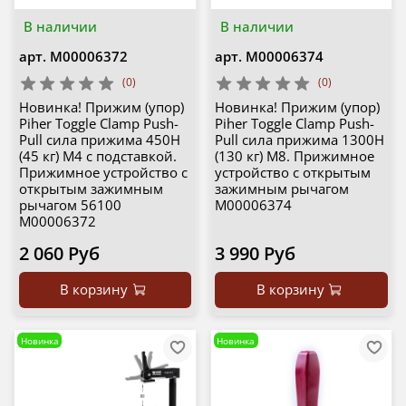
В наличии
В наличии
арт.
М00006372
арт.
М00006374
(0)
(0)
Новинка! Прижим (упор)
Новинка! Прижим (упор)
Piher Toggle Clamp Push-
Piher Toggle Clamp Push-
Pull сила прижима 450Н
Pull сила прижима 1300Н
(45 кг) M4 с подставкой.
(130 кг) M8. Прижимное
Прижимное устройство с
устройство с открытым
открытым зажимным
зажимным рычагом
рычагом 56100
М00006374
М00006372
2 060 Руб
3 990 Руб
В корзину
В корзину
Новинка
Новинка