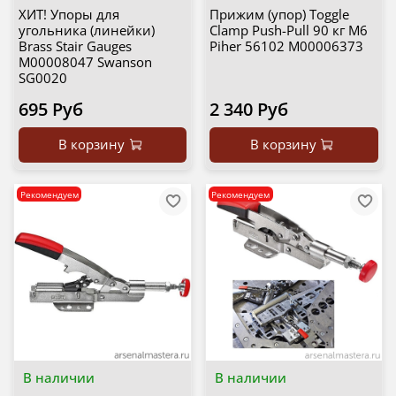
ХИТ! Упоры для
Прижим (упор) Toggle
угольника (линейки)
Clamp Push-Pull 90 кг M6
Brass Stair Gauges
Piher 56102 М00006373
М00008047 Swanson
SG0020
695 Руб
2 340 Руб
В корзину
В корзину
Рекомендуем
Рекомендуем
В наличии
В наличии