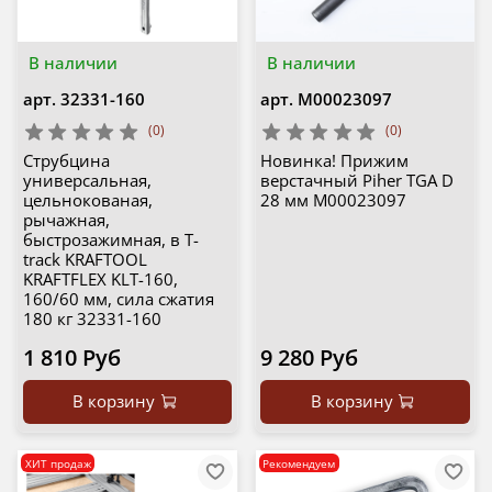
В наличии
В наличии
арт.
32331-160
арт.
М00023097
(0)
(0)
Струбцина
Новинка! Прижим
универсальная,
верстачный Piher TGA D
цельнокованая,
28 мм М00023097
рычажная,
быстрозажимная, в T-
track KRAFTOOL
KRAFTFLEX KLT-160,
160/60 мм, сила сжатия
180 кг 32331-160
1 810 Руб
9 280 Руб
В корзину
В корзину
ХИТ продаж
Рекомендуем