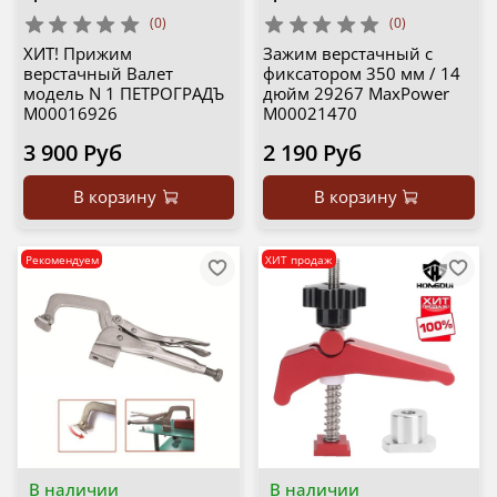
(0)
(0)
ХИТ! Прижим
Зажим верстачный с
верстачный Валет
фиксатором 350 мм / 14
модель N 1 ПЕTРОГРАДЪ
дюйм 29267 MaxPower
М00016926
М00021470
3 900 Руб
2 190 Руб
В корзину
В корзину
Рекомендуем
ХИТ продаж
В наличии
В наличии