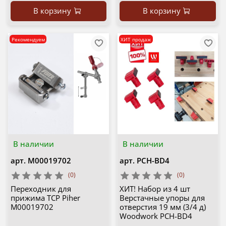
В корзину
В корзину
Рекомендуем
ХИТ продаж
В наличии
В наличии
арт.
М00019702
арт.
PCH-BD4
(0)
(0)
Переходник для
ХИТ! Набор из 4 шт
прижима TCP Piher
Верстачные упоры для
М00019702
отверстия 19 мм (3/4 д)
Woodwork PCH-BD4