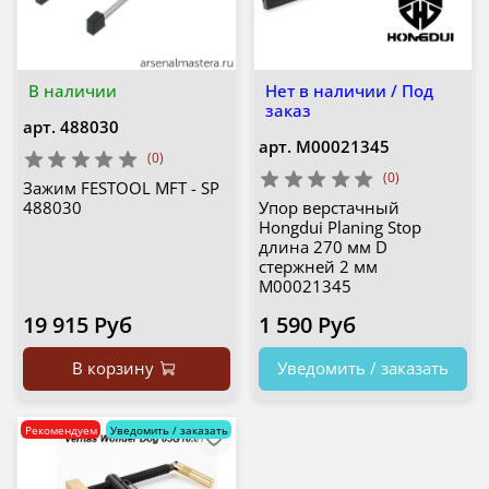
В наличии
Нет в наличии / Под
заказ
арт.
488030
арт.
М00021345
(0)
(0)
Зажим FESTOOL MFT - SP
488030
Упор верстачный
Hongdui Planing Stop
длина 270 мм D
стержней 2 мм
М00021345
19 915 Руб
1 590 Руб
В корзину
Уведомить / заказать
Рекомендуем
Уведомить / заказать