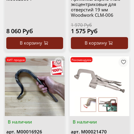
эксцентриковые для
отверстий 19 мм
Woodwork CLM-006
1 970 Руб
8 060 Руб
1 575 Руб
В корзину
В корзину
ХИТ продаж
Рекомендуем
В наличии
В наличии
арт.
М00016926
арт.
М00021470