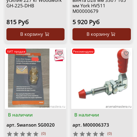
усилие 227 кг Woodwork
винта D28 мм 330 / 165
GH-225-DHB
мм York HV511
М00000679
815 Руб
5 920 Руб
В корзину
В корзину
ХИТ продаж
Рекомендуем
В наличии
В наличии
арт.
Swanson SG0020
арт.
М00006373
(0)
(0)