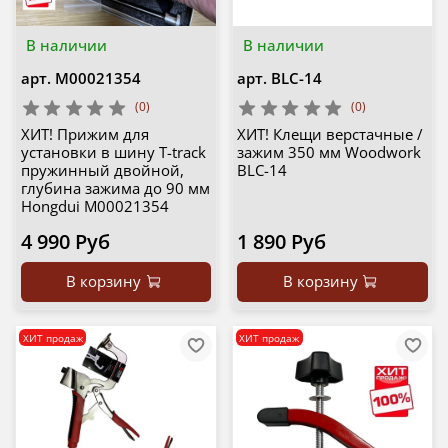
В наличии
В наличии
арт.
М00021354
арт.
BLC-14
(0)
(0)
ХИТ! Прижим для
ХИТ! Клещи верстачные /
установки в шину T-track
зажим 350 мм Woodwork
пружинный двойной,
BLC-14
глубина зажима до 90 мм
Hongdui М00021354
4 990 Руб
1 890 Руб
В корзину
В корзину
ХИТ продаж
ХИТ продаж