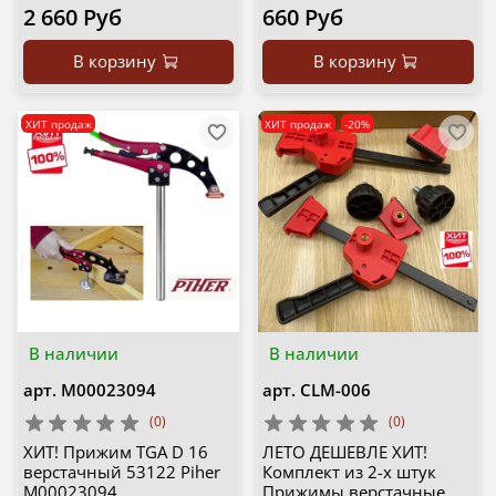
2 660 Руб
660 Руб
В корзину
В корзину
ХИТ продаж
ХИТ продаж
-20%
В наличии
В наличии
арт.
М00023094
арт.
CLM-006
(0)
(0)
ХИТ! Прижим TGA D 16
ЛЕТО ДЕШЕВЛЕ ХИТ!
верстачный 53122 Piher
Комплект из 2-х штук
М00023094
Прижимы верстачные