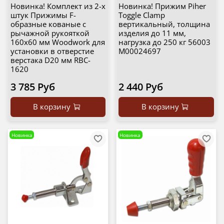
Новинка! Комплект из 2-х
Новинка! Прижим Piher
штук Прижимы F-
Toggle Clamp
образные кованые c
вертикальный, толщина
рычажной рукояткой
изделия до 11 мм,
160x60 мм Woodwork для
нагрузка до 250 кг 56003
установки в отверстие
М00024697
верстака D20 мм RBC-
1620
3 785 Руб
2 440 Руб
В корзину
В корзину
Новинка
Новинка