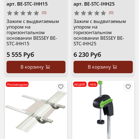
арт.
BE-STC-IHH15
арт.
BE-STC-IHH25
(0)
(0)
Зажим с выдвигаемым
Зажим с выдвигаемым
упором на
упором на
горизонтальном
горизонтальном
основании BESSEY BE-
основании BESSEY BE-
STC-IHH15
STC-IHH25
5 555 Руб
6 230 Руб
В корзину
В корзину
Рекомендуем
АКЦИЯ!
-46%