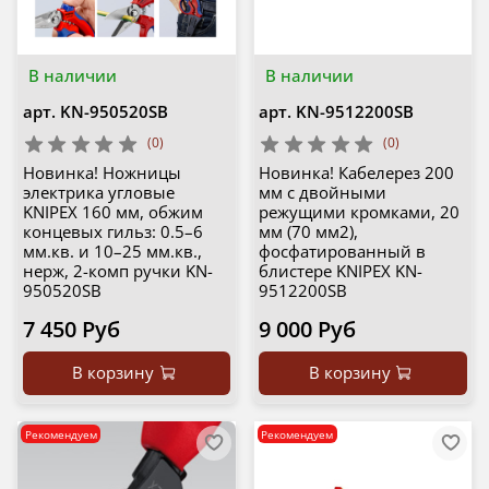
В наличии
В наличии
арт.
KN-950520SB
арт.
KN-9512200SB
(0)
(0)
Новинка! Ножницы
Новинка! Кабелерез 200
электрика угловые
мм с двойными
KNIPEX 160 мм, обжим
режущими кромками, 20
концевых гильз: 0.5–6
мм (70 мм2),
мм.кв. и 10–25 мм.кв.,
фосфатированный в
нерж, 2-комп ручки KN-
блистере KNIPEX KN-
950520SB
9512200SB
7 450 Руб
9 000 Руб
В корзину
В корзину
Рекомендуем
Рекомендуем