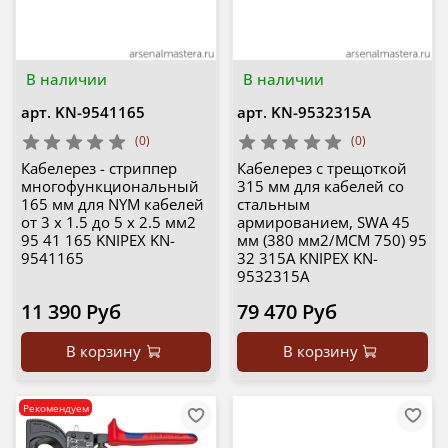
В наличии
В наличии
арт.
KN-9541165
арт.
KN-9532315A
(0)
(0)
Кабелерез - стриппер
Кабелерез c трещоткой
многофункциональный
315 мм для кабелей со
165 мм для NYM кабелей
стальным
от 3 х 1.5 до 5 х 2.5 мм2
армированием, SWA 45
95 41 165 KNIPEX KN-
мм (380 мм2/MCM 750) 95
9541165
32 315A KNIPEX KN-
9532315A
11 390 Руб
79 470 Руб
В корзину
В корзину
Рекомендуем