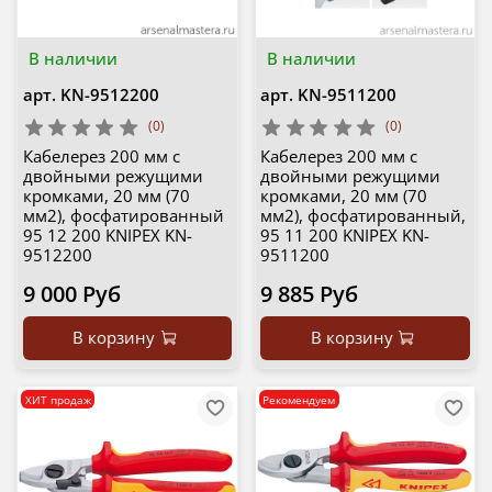
В наличии
В наличии
арт.
KN-9512200
арт.
KN-9511200
(0)
(0)
Кабелерез 200 мм с
Кабелерез 200 мм с
двойными режущими
двойными режущими
кромками, 20 мм (70
кромками, 20 мм (70
мм2), фосфатированный
мм2), фосфатированный,
95 12 200 KNIPEX KN-
95 11 200 KNIPEX KN-
9512200
9511200
9 000 Руб
9 885 Руб
В корзину
В корзину
ХИТ продаж
Рекомендуем