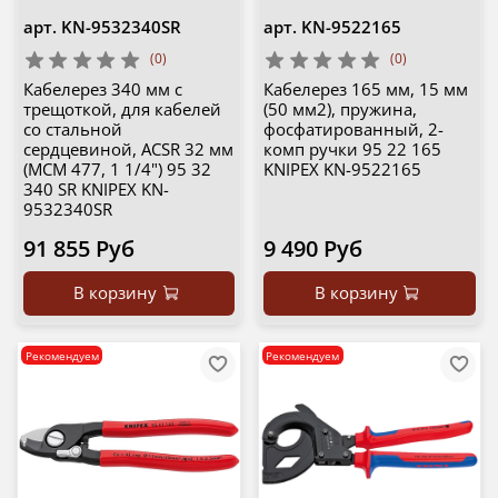
арт.
KN-9532340SR
арт.
KN-9522165
(0)
(0)
Кабелерез 340 мм c
Кабелерез 165 мм, 15 мм
трещоткой, для кабелей
(50 мм2), пружина,
со стальной
фосфатированный, 2-
сердцевиной, ACSR 32 мм
комп ручки 95 22 165
(MCM 477, 1 1/4") 95 32
KNIPEX KN-9522165
340 SR KNIPEX KN-
9532340SR
91 855 Руб
9 490 Руб
В корзину
В корзину
Рекомендуем
Рекомендуем