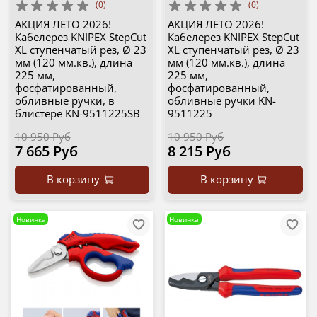
(0)
(0)
АКЦИЯ ЛЕТО 2026!
АКЦИЯ ЛЕТО 2026!
Кабелерез KNIPEX StepCut
Кабелерез KNIPEX StepCut
XL ступенчатый рез, Ø 23
XL ступенчатый рез, Ø 23
мм (120 мм.кв.), длина
мм (120 мм.кв.), длина
225 мм,
225 мм,
фосфатированный,
фосфатированный,
обливные ручки, в
обливные ручки KN-
блистере KN-9511225SB
9511225
10 950 Руб
10 950 Руб
7 665 Руб
8 215 Руб
В корзину
В корзину
Новинка
Новинка