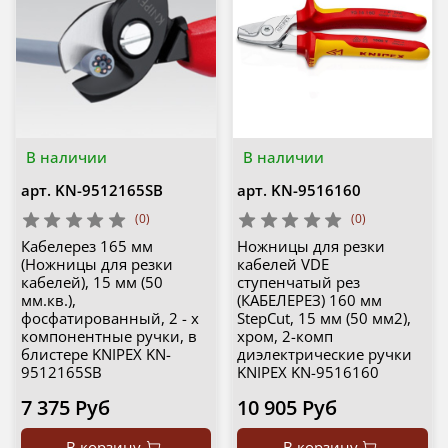
В наличии
В наличии
арт.
KN-9512165SB
арт.
KN-9516160
(0)
(0)
Кабелерез 165 мм
Ножницы для резки
(Ножницы для резки
кабелей VDE
кабелей), 15 мм (50
ступенчатый рез
мм.кв.),
(КАБЕЛЕРЕЗ) 160 мм
фосфатированный, 2 - х
StepCut, 15 мм (50 мм2),
компонентные ручки, в
хром, 2-комп
блистере KNIPEX KN-
диэлектрические ручки
9512165SB
KNIPEX KN-9516160
7 375 Руб
10 905 Руб
В корзину
В корзину