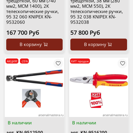
трещоткой, 60 мм (740
трещоткой, 38 мм (280
мм2, MCM 1400), 2К
мм2, MCM 550), 2К
телескопические ручки,
телескопические ручки,
95 32 060 KNIPEX KN-
95 32 038 KNIPEX KN-
9532060
9532038
167 700 Руб
57 800 Руб
В корзину
В корзину
АКЦИЯ!
-25%
ХИТ продаж
В наличии
В наличии
арт.
KN-9512500
арт.
KN-9516200