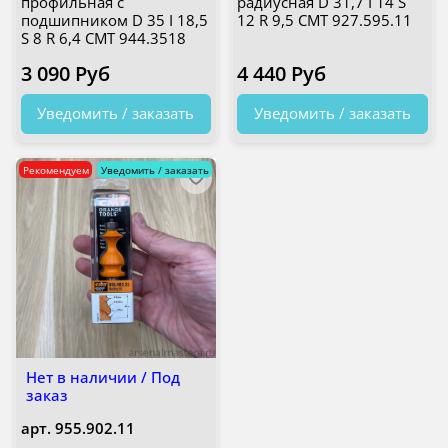
профильная с
радиусная D 31,7 I 14 S
подшипником D 35 I 18,5
12 R 9,5 CMT 927.595.11
S 8 R 6,4 CMT 944.3518
3 090 Руб
4 440 Руб
Уведомить / заказать
Уведомить / заказать
Рекомендуем
Уведомить / заказать
Нет в наличии / Под
заказ
арт.
955.902.11