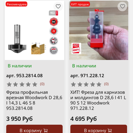
Рекомендуем
ХИТ продаж
В наличии
В наличии
арт.
953.2814.08
арт.
971.228.12
(0)
(0)
Фреза профильная
ХИТ! Фреза для карнизов
врезная Woodwork D 28,6
и молдингов D 28,6 I 41 L
I 14,3 L 46 S 8
90 S 12 Woodwork
953.2814.08
971.228.12
3 950 Руб
4 695 Руб
В корзину
В корзину