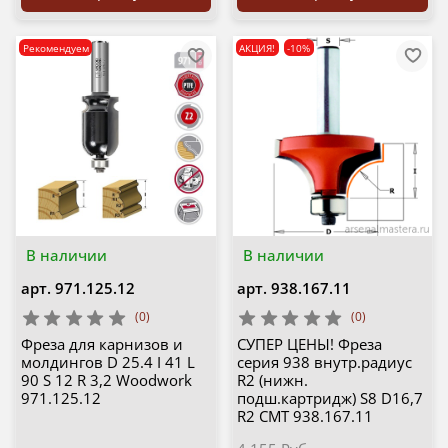
Рекомендуем
АКЦИЯ!
-10%
В наличии
В наличии
арт.
971.125.12
арт.
938.167.11
(0)
(0)
Фреза для карнизов и
СУПЕР ЦЕНЫ! Фреза
молдингов D 25.4 I 41 L
серия 938 внутр.радиус
90 S 12 R 3,2 Woodwork
R2 (нижн.
971.125.12
подш.картридж) S8 D16,7
R2 CMT 938.167.11