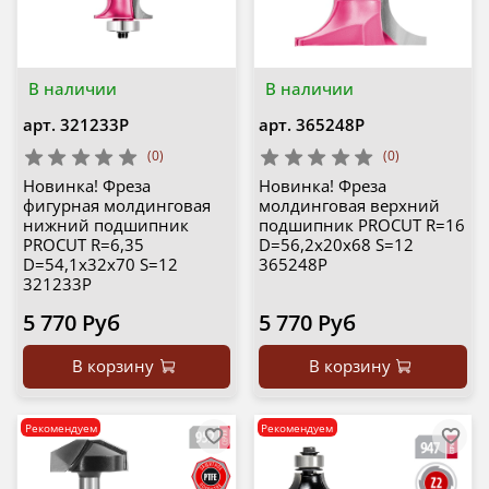
В наличии
В наличии
арт.
321233P
арт.
365248P
(0)
(0)
Новинка! Фреза
Новинка! Фреза
фигурная молдинговая
молдинговая верхний
нижний подшипник
подшипник PROCUT R=16
PROCUT R=6,35
D=56,2x20x68 S=12
D=54,1x32x70 S=12
365248P
321233P
5 770 Руб
5 770 Руб
В корзину
В корзину
Рекомендуем
Рекомендуем