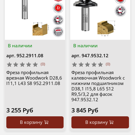
В наличии
В наличии
арт.
952.2911.08
арт.
947.9532.12
(0)
(0)
Фреза профильная
Фреза профильная
врезная Woodwork D28,6
калевочная Woodwork с
I11,1 L43 S8 952.2911.08
нижним подшипником
D38,1 I15,8 L65 S12
R9,5/3,2 для фасок
947.9532.12
3 255 Руб
3 845 Руб
В корзину
В корзину