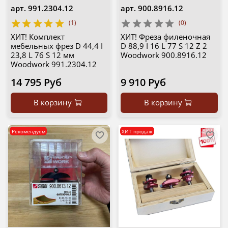
арт.
991.2304.12
арт.
900.8916.12
(1)
(0)
ХИТ! Комплект
ХИТ! Фреза филеночная
мебельных фрез D 44,4 I
D 88,9 I 16 L 77 S 12 Z 2
23,8 L 76 S 12 мм
Woodwork 900.8916.12
Woodwork 991.2304.12
14 795 Руб
9 910 Руб
В корзину
В корзину
Рекомендуем
ХИТ продаж