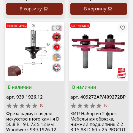
В корзину
В корзину
Рекомендуем
ХИТ продаж
В наличии
В наличии
арт.
939.1926.12
арт.
409272AP/409272BP
(0)
(0)
Фреза радиусная для
ХИТ! Набор из 2 фрез
искусственного камня D
Мебельная обвязка,
50,8 R 19 L 72 S 12 мм
нижний подшипник Z 2
Woodwork 939.1926.12
R 15,88 D 60 x 25 PROCUT