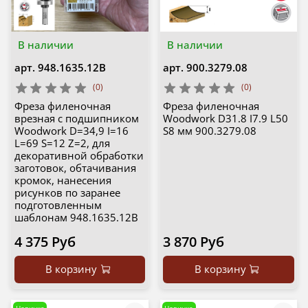
В наличии
В наличии
арт.
948.1635.12B
арт.
900.3279.08
(0)
(0)
Фреза филеночная
Фреза филеночная
врезная c подшипником
Woodwork D31.8 I7.9 L50
Woodwork D=34,9 I=16
S8 мм 900.3279.08
L=69 S=12 Z=2, для
декоративной обработки
заготовок, обтачивания
кромок, нанесения
рисунков по заранее
подготовленным
шаблонам 948.1635.12B
4 375 Руб
3 870 Руб
В корзину
В корзину
Новинка
Новинка