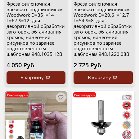
Фреза филеночная
Фреза филеночная
врезная c подшипником
врезная c подшипником
Woodwork D=35 I=14
Woodwork D=20,6 I=12,7
L=67 S=12, для
L=54 S=8, для
декоративной обработки
декоративной обработки
заготовок, обтачивания
заготовок, обтачивания
кромок, нанесения
кромок, нанесения
рисунков по заранее
рисунков по заранее
подготовленным
подготовленным
шаблонам 948.1035.12B
шаблонам 948.1220.08B
4 050 Руб
2 725 Руб
В корзину
В корзину
Рекомендуем
Рекомендуем