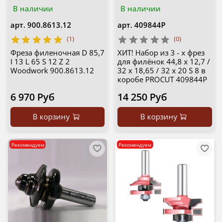
В наличии
В наличии
арт.
900.8613.12
арт.
409844P
(1)
(0)
Фреза филеночная D 85,7
ХИТ! Набор из 3 - х фрез
I 13 L 65 S 12 Z 2
для филёнок 44,8 x 12,7 /
Woodwork 900.8613.12
32 x 18,65 / 32 x 20 S 8 в
коробе PROCUT 409844P
6 970 Руб
14 250 Руб
В корзину
В корзину
Рекомендуем
Рекомендуем