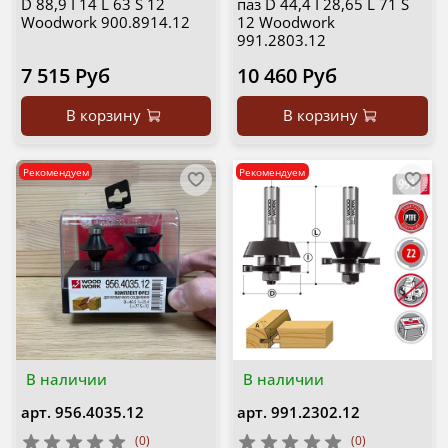
D 88,9 I 14 L 63 S 12
паз D 44,4 I 28,65 L 71 S
Woodwork 900.8914.12
12 Woodwork
991.2803.12
7 515 Руб
10 460 Руб
В корзину
В корзину
Рекомендуем
Рекомендуем
В наличии
В наличии
арт.
956.4035.12
арт.
991.2302.12
(0)
(0)