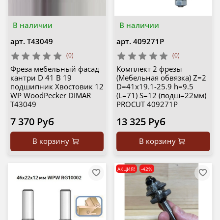
В наличии
В наличии
арт.
T43049
арт.
409271P
(0)
(0)
Фреза мебельный фасад
Комплект 2 фрезы
кантри D 41 B 19
(Мебельная обвязка) Z=2
подшипник Хвостовик 12
D=41x19.1-25.9 h=9.5
WP WoodPecker DIMAR
(L=71) S=12 (подш=22мм)
T43049
PROCUT 409271P
7 370 Руб
13 325 Руб
В корзину
В корзину
АКЦИЯ!
-42%