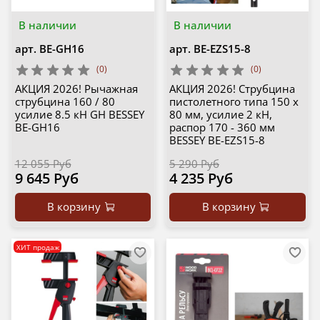
В наличии
В наличии
арт.
BE-GH16
арт.
BE-EZS15-8
(0)
(0)
АКЦИЯ 2026! Рычажная
АКЦИЯ 2026! Струбцина
струбцина 160 / 80
пистолетного типа 150 х
усилие 8.5 кН GH BESSEY
80 мм, усилие 2 кН,
BE-GH16
распор 170 - 360 мм
BESSEY BE-EZS15-8
12 055 Руб
5 290 Руб
9 645 Руб
4 235 Руб
В корзину
В корзину
ХИТ продаж