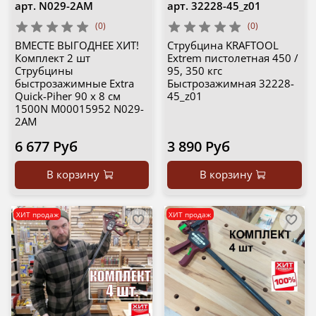
арт.
N029-2AM
арт.
32228-45_z01
(0)
(0)
ВМЕСТЕ ВЫГОДНЕЕ ХИТ!
Струбцина KRAFTOOL
Комплект 2 шт
Extrem пистолетная 450 /
Струбцины
95, 350 кгс
быстрозажимные Extra
Быстрозажимная 32228-
Quick-Piher 90 х 8 см
45_z01
1500N М00015952 N029-
2AM
6 677 Руб
3 890 Руб
В корзину
В корзину
ХИТ продаж
ХИТ продаж