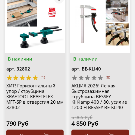
В наличии
В наличии
арт.
32802
арт.
BE-KLI40
(1)
(0)
ХИТ! Горизонтальный
АКЦИЯ 2026! Легкая
упор / струбцина
быстрозажимная
KRAFTOOL KRAFTFLEX
струбцина BESSEY
MFT-SP в отверстия 20 мм
KliKlamp 400 / 80, усилие
32802
1200 Н BESSEY BE-KLI40
6 065 Руб
790 Руб
4 850 Руб