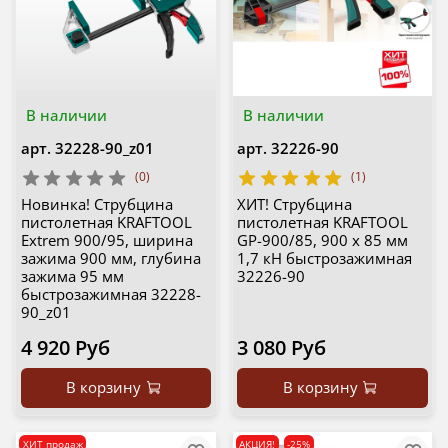
В наличии
В наличии
арт.
32228-90_z01
арт.
32226-90
(0)
(1)
Новинка! Струбцина
ХИТ! Струбцина
пистолетная KRAFTOOL
пистолетная KRAFTOOL
Extrem 900/95, ширина
GP-900/85, 900 х 85 мм
зажима 900 мм, глубина
1,7 кН быстрозажимная
зажима 95 мм
32226-90
быстрозажимная 32228-
90_z01
4 920 Руб
3 080 Руб
В корзину
В корзину
ХИТ продаж
АКЦИЯ!
-25%