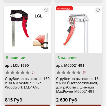
Рекомендуем
В наличии
В наличии
арт.
LCL-1690
арт.
М00021491
(0)
(0)
Струбцина рычажная 160
Струбцина рычажная 16
х 90 мм усилие 60 кг
х 6 cм быстрозажимная,
Woodwork LCL-1690
для работы с шинами
MaxPower М00021491
815 Руб
2 630 Руб