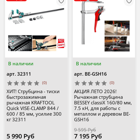
В наличии
В наличии
арт.
32311
арт.
BE-GSH16
(0)
(0)
ХИТ! Струбцина - тиски
АКЦИЯ ЛЕТО 2026!
быстрозажимная
Рычажная струбцина
рычажная KRAFTOOL
BESSEY classiX 160/80 мм,
Quick VISE-CLAMP 844 /
7.5 кН, для работы с
600 / 85 мм, усилие 300
металлом и деревом BE-
кг 32311
GSH16
9 595 Руб
5 990 Руб
7 195 Руб