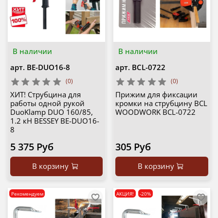
В наличии
В наличии
арт.
BE-DUO16-8
арт.
BCL-0722
(0)
(0)
ХИТ! Струбцина для
Прижим для фиксации
работы одной рукой
кромки на струбцину BCL
DuoKlamp DUO 160/85,
WOODWORK BCL-0722
1.2 кН BESSEY BE-DUO16-
8
5 375 Руб
305 Руб
В корзину
В корзину
Рекомендуем
АКЦИЯ!
-20%