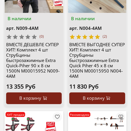
В наличии
В наличии
арт.
N009-4AM
арт.
N004-4AM
(0)
(2)
ВМЕСТЕ ДЕШЕВЛЕ СУПЕР
ВМЕСТЕ ВЫГОДНЕЕ СУПЕР
ХИТ! Комплект 4 шт
ХИТ! Комплект 4 шт
Струбцины
Струбцины
быстрозажимные Extra
быстрозажимные Extra
Quick-Piher 90 х 8 см
Quick Piher 45 х 8 см
1500N М00015952 N009-
1500N М00015950 N004-
4AM
4AM
13 355 Руб
11 830 Руб
В корзину
В корзину
ХИТ продаж
Рекомендуем