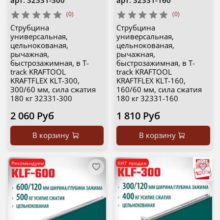
(0)
(0)
Струбцина
Струбцина
универсальная,
универсальная,
цельнокованая,
цельнокованая,
рычажная,
рычажная,
быстрозажимная, в T-
быстрозажимная, в T-
track KRAFTOOL
track KRAFTOOL
KRAFTFLEX KLT-300,
KRAFTFLEX KLT-160,
300/60 мм, сила сжатия
160/60 мм, сила сжатия
180 кг 32331-300
180 кг 32331-160
2 060 Руб
1 810 Руб
В корзину
В корзину
Рекомендуем
ХИТ продаж