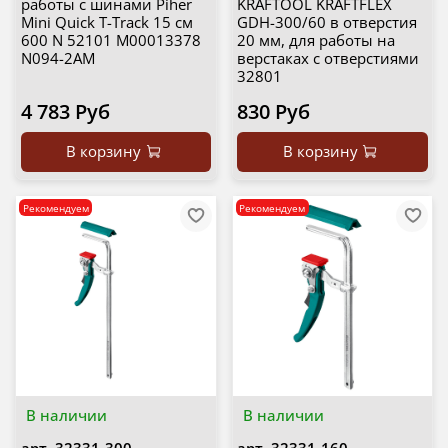
работы с шинами Piher
KRAFTOOL KRAFTFLEX
Mini Quick T-Track 15 см
GDH-300/60 в отверстия
600 N 52101 М00013378
20 мм, для работы на
N094-2AM
верстаках с отверстиями
32801
4 783 Руб
830 Руб
В корзину
В корзину
Рекомендуем
Рекомендуем
В наличии
В наличии
арт.
32331-300
арт.
32331-160