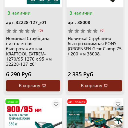
В наличии
В наличии
арт.
32228-127_z01
арт.
38008
(0)
(0)
Новинка! Струбцина
Новинка! Струбцина
пистолетная
быстрозажимная PONY
быстрозажимная
JORGENSEN Gear Clamp 75
KRAFTOOL EXTREM-
/ 200 мм 38008
1270/95 1270 х 95 мм
32228-127_z01
6 290 Руб
2 335 Руб
В корзину
В корзину
Новинка
ХИТ продаж