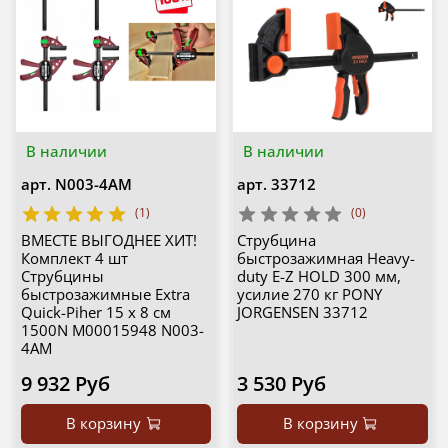
В наличии
В наличии
арт.
N003-4AM
арт.
33712
(1)
(0)
ВМЕСТЕ ВЫГОДНЕЕ ХИТ!
Струбцина
Комплект 4 шт
быстрозажимная Heavy-
Струбцины
duty E-Z HOLD 300 мм,
быстрозажимные Extra
усилие 270 кг PONY
Quick-Piher 15 х 8 см
JORGENSEN 33712
1500N М00015948 N003-
4AM
9 932 Руб
3 530 Руб
В корзину
В корзину