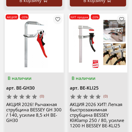
В корзину
В корзину
АКЦИЯ!
-20%
ХИТ продаж
-20%
В наличии
В наличии
арт.
BE-GH30
арт.
BE-KLI25
(0)
(0)
АКЦИЯ 2026! Рычажная
АКЦИЯ 2026 ХИТ! Легкая
струбцина BESSEY GH 300
быстрозажимная
/ 140, усилие 8,5 кН BE-
струбцина BESSEY
GH30
KliKlamp 250 / 80, усилие
1200 Н BESSEY BE-KLI25