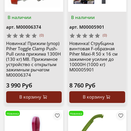
В наличии
В наличии
арт.
М00006374
арт.
М00005901
(0)
(0)
Новинка! Прижим (упор)
Новинка! Струбцина
Piher Toggle Clamp Push-
винтовая F-образная
Pull сила прижима 1300Н
Piher Maxi-R 50 х 16 см
(130 кг) M8. Прижимное
зажимное усилие до
устройство с открытым
10000Н (1000 кг)
зажимным рычагом
М00005901
М00006374
3 990 Руб
8 760 Руб
В корзину
В корзину
Новинка
Новинка