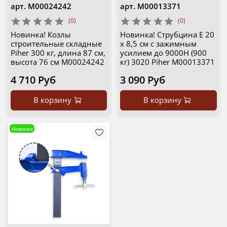
арт.
М00024242
арт.
М00013371
(0)
(0)
Новинка! Козлы
Новинка! Струбцина E 20
строительные складные
х 8,5 см с зажимным
Piher 300 кг, длина 87 см,
усилием до 9000Н (900
высота 76 см М00024242
кг) 3020 Piher М00013371
4 710 Руб
3 090 Руб
В корзину
В корзину
Новинка