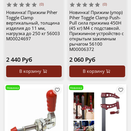
(0)
(0)
Новинка! Прижим Piher
Новинка! Прижим (упор)
Toggle Clamp
Piher Toggle Clamp Push-
вертикальный, толщина
Pull сила прижима 450Н
изделия до 11 мм,
(45 кг) M4 с подставкой.
нагрузка до 250 кг 56003
Прижимное устройство с
М00024697
открытым зажимным
рычагом 56100
М00006372
2 440 Руб
2 060 Руб
В корзину
В корзину
Новинка
Новинка