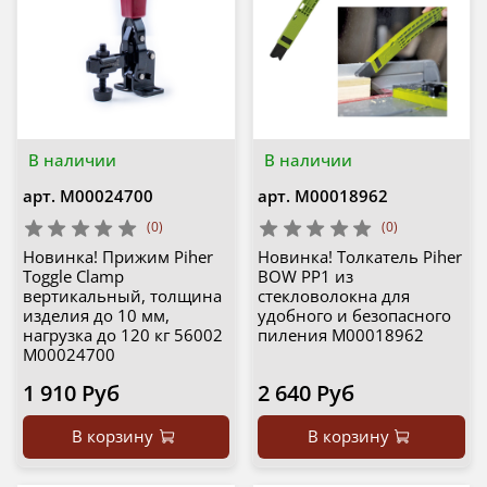
В наличии
В наличии
арт.
М00024700
арт.
М00018962
(0)
(0)
Новинка! Прижим Piher
Новинка! Толкатель Piher
Toggle Clamp
BOW PP1 из
вертикальный, толщина
стекловолокна для
изделия до 10 мм,
удобного и безопасного
нагрузка до 120 кг 56002
пиления М00018962
М00024700
1 910 Руб
2 640 Руб
В корзину
В корзину