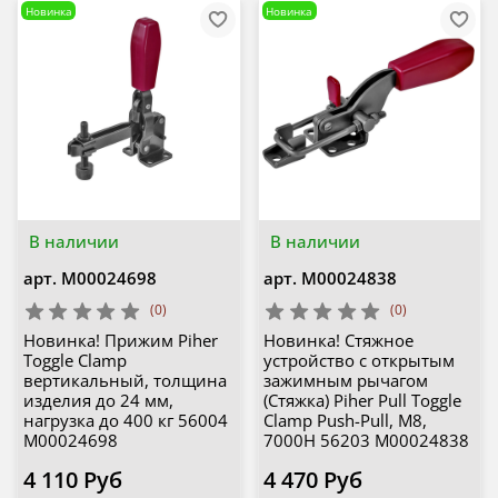
Новинка
Новинка
В наличии
В наличии
арт.
М00024698
арт.
М00024838
(0)
(0)
Новинка! Прижим Piher
Новинка! Стяжное
Toggle Clamp
устройство с открытым
вертикальный, толщина
зажимным рычагом
изделия до 24 мм,
(Стяжка) Piher Pull Toggle
нагрузка до 400 кг 56004
Clamp Push-Pull, M8,
М00024698
7000Н 56203 М00024838
4 110 Руб
4 470 Руб