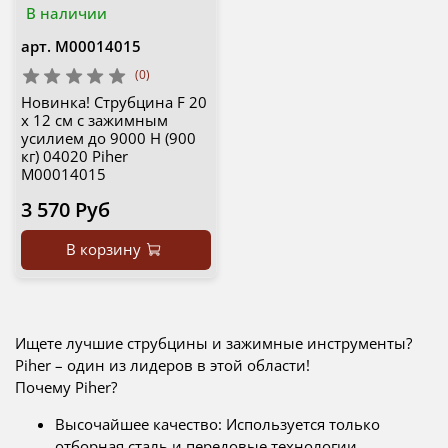
В наличии
арт.
М00014015
(0)
Новинка! Струбцина F 20
х 12 см с зажимным
усилием до 9000 Н (900
кг) 04020 Piher
М00014015
3 570 Руб
В корзину
Ищете лучшие струбцины и зажимные инструменты?
Piher – один из лидеров в этой области!
Почему Piher?
Высочайшее качество: Используется только
отборная сталь и передовые технологии.