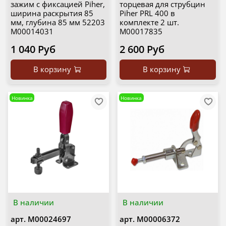
зажим с фиксацией Piher,
торцевая для струбцин
ширина раскрытия 85
Piher PRL 400 в
мм, глубина 85 мм 52203
комплекте 2 шт.
М00014031
М00017835
1 040 Руб
2 600 Руб
В корзину
В корзину
Новинка
Новинка
В наличии
В наличии
арт.
М00024697
арт.
М00006372