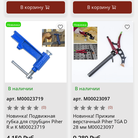
В корзину
В корзину
Новинка
Новинка
В наличии
В наличии
арт.
М00023719
арт.
М00023097
(0)
(0)
Новинка! Подвижная
Новинка! Прижим
губка для струбцин Piher
верстачный Piher TGA D
R и K М00023719
28 мм М00023097
4 150 Руб
9 280 Руб