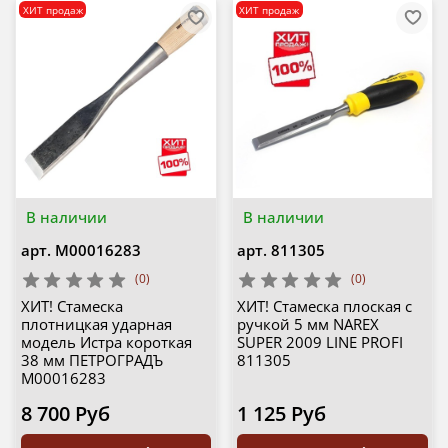
ХИТ продаж
ХИТ продаж
В наличии
В наличии
арт.
М00016283
арт.
811305
(0)
(0)
ХИТ! Стамеска
ХИТ! Стамеска плоская с
плотницкая ударная
ручкой 5 мм NAREX
модель Истра короткая
SUPER 2009 LINE PROFI
38 мм ПЕТРОГРАДЪ
811305
М00016283
8 700 Руб
1 125 Руб