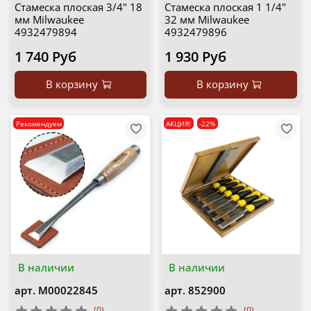
Стамеска плоская 3/4" 18
Стамеска плоская 1 1/4"
мм Milwaukee
32 мм Milwaukee
4932479894
4932479896
1 740 Руб
1 930 Руб
В корзину
В корзину
Рекомендуем
АКЦИЯ!
-22%
В наличии
В наличии
арт.
М00022845
арт.
852900
(0)
(0)