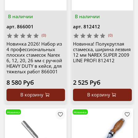
В наличии
В наличии
арт.
866001
арт.
812412
(0)
(0)
Новинка 2026! Набор из
Новинка! Полукруглая
4 профессиональных
стамеска, ширина лезвия
плоских стамесок Narex
12 мм NAREX SUPER 2009
6, 12, 20, 26 мм с ручкой
LINE PROFI 812412
HEAVY DUTY в кейсе, для
тяжелых работ 866001
8 580 Руб
2 525 Руб
В корзину
В корзину
Новинка
Новинка