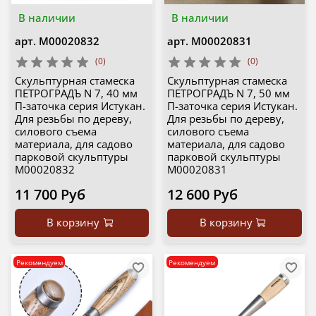
В наличии
В наличии
арт.
М00020832
арт.
М00020831
(0)
(0)
Скульптурная стамеска
Скульптурная стамеска
ПЕТРОГРАДЪ N 7, 40 мм
ПЕТРОГРАДЪ N 7, 50 мм
П-заточка серия Истукан.
П-заточка серия Истукан.
Для резьбы по дереву,
Для резьбы по дереву,
силового съема
силового съема
материала, для садово
материала, для садово
парковой скульптуры
парковой скульптуры
М00020832
М00020831
11 700 Руб
12 600 Руб
В корзину
В корзину
Рекомендуем
Рекомендуем