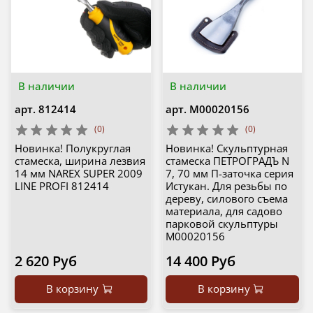
В наличии
В наличии
арт.
812414
арт.
М00020156
(0)
(0)
Новинка! Полукруглая
Новинка! Скульптурная
стамеска, ширина лезвия
стамеска ПЕТРОГРАДЪ N
14 мм NAREX SUPER 2009
7, 70 мм П-заточка серия
LINE PROFI 812414
Истукан. Для резьбы по
дереву, силового съема
материала, для садово
парковой скульптуры
М00020156
2 620 Руб
14 400 Руб
В корзину
В корзину