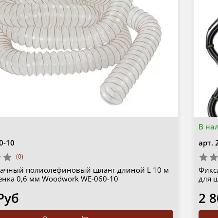
В на
0-10
арт.
(0)
рачный полиолефиновый шланг длиной L 10 м
Фикса
енка 0,6 мм Woodwork WE-060-10
для 
Руб
2 8