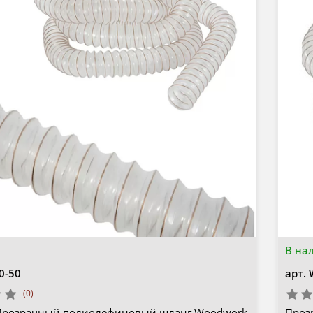
В на
0-50
арт.
(0)
Прозрачный полиолефиновый шланг Woodwork
Проз