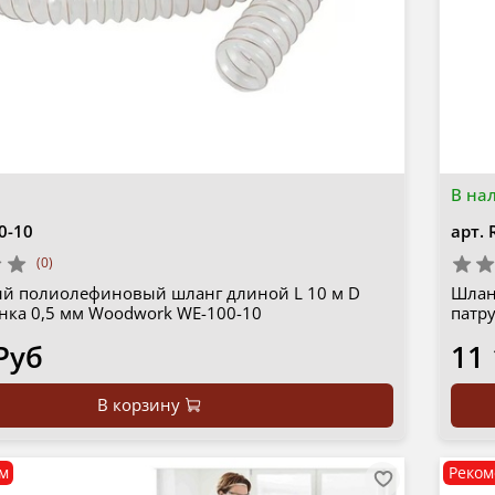
В на
0-10
арт.
(0)
й полиолефиновый шланг длиной L 10 м D
Шлан
енка 0,5 мм Woodwork WE-100-10
патр
Руб
11
В корзину
м
Реком