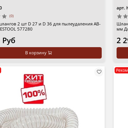
0
арт.
(0)
лангов 2 шт D 27 и D 36 для пылеудаления AB-
Шлан
 FESTOOL 577280
мм Д
 Руб
2 2
В корзину
Реком