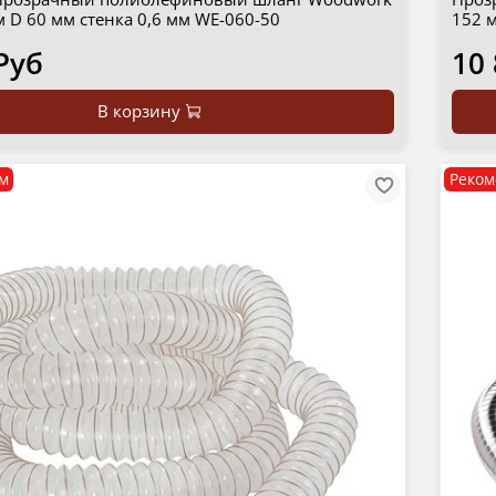
м D 60 мм стенка 0,6 мм WE-060-50
152 
Руб
10
В корзину
м
Реком