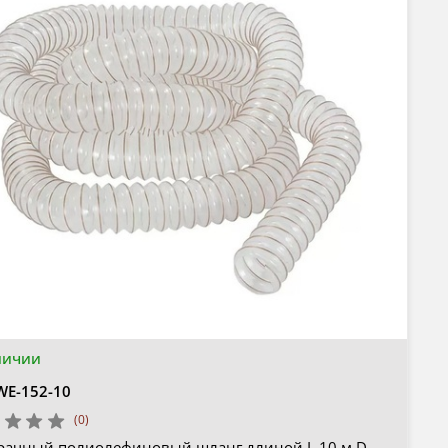
личии
WE-152-10
(0)
рачный полиолефиновый шланг длиной L 10 м D