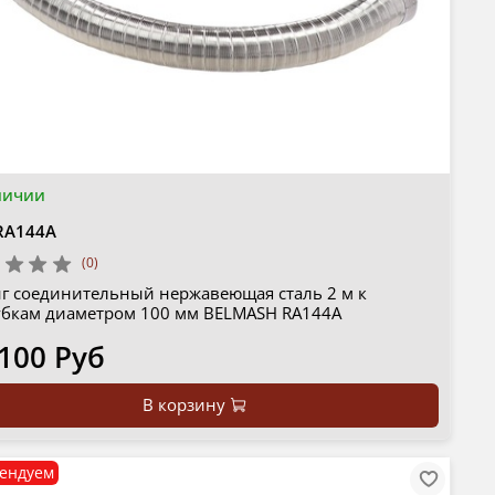
личии
RA144A
(0)
г соединительный нержавеющая сталь 2 м к
убкам диаметром 100 мм BELMASH RA144A
 100 Руб
В корзину
ендуем