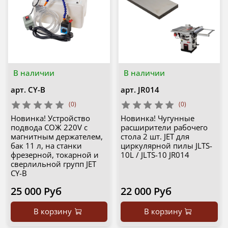
В наличии
В наличии
арт.
CY-B
арт.
JR014
(0)
(0)
Новинка! Устройство
Новинка! Чугунные
подвода СОЖ 220V с
расширители рабочего
магнитным держателем,
стола 2 шт. JET для
бак 11 л, на станки
циркулярной пилы JLTS-
фрезерной, токарной и
10L / JLTS-10 JR014
сверлильной групп JET
CY-B
25 000 Руб
22 000 Руб
В корзину
В корзину