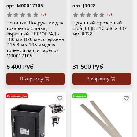
арт.
М00017105
арт.
JR028
(0)
(0)
Новинка! Подручник для
Чугунный фрезерный
токарного станка J-
стол JET JRT-1C 686 х 407
образный ПЕТРОГРАДЪ
мм JR028
180 мм D20 мм, стержень
D15.8 м х 105 мм, для
точения чаш и тарелок
М00017105
6 400 Руб
31 500 Руб
В корзину
В корзину
Рекомендуем
Новинка