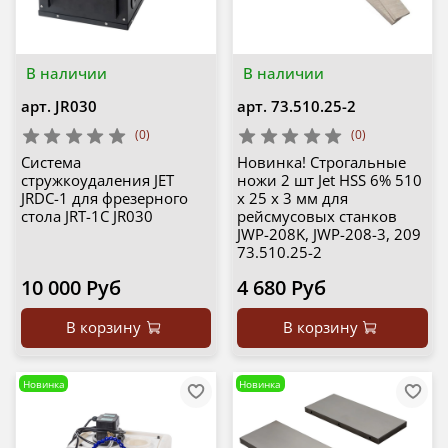
В наличии
В наличии
арт.
JR030
арт.
73.510.25-2
(0)
(0)
Cистема
Новинка! Строгальные
стружкоудаления JET
ножи 2 шт Jet HSS 6% 510
JRDC-1 для фрезерного
х 25 х 3 мм для
стола JRT-1C JR030
рейсмусовых станков
JWP-208K, JWP-208-3, 209
73.510.25-2
10 000 Руб
4 680 Руб
В корзину
В корзину
Новинка
Новинка