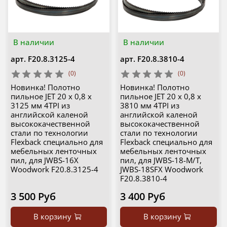
В наличии
В наличии
арт.
F20.8.3125-4
арт.
F20.8.3810-4
(0)
(0)
Новинка! Полотно
Новинка! Полотно
пильное JET 20 х 0,8 х
пильное JET 20 х 0,8 х
3125 мм 4TPI из
3810 мм 4TPI из
английской каленой
английской каленой
высококачественной
высококачественной
стали по технологии
стали по технологии
Flexback специально для
Flexback специально для
мебельных ленточных
мебельных ленточных
пил, для JWBS-16X
пил, для JWBS-18-M/T,
Woodwork F20.8.3125-4
JWBS-18SFX Woodwork
F20.8.3810-4
3 500 Руб
3 400 Руб
В корзину
В корзину