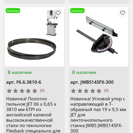
Новинка
Новинка
В наличии
В наличии
арт.
F6.6.3810-6
арт.
JWBS14SFX-300
(0)
(0)
Новинка! Полотно
Новинка! Угловой упор с
пильное JET 06 х 0,65 х
направляющей в Т-
3810 мм 6TPI из
образный паз 19 х 9,5 мм
английской каленой
JET для
высококачественной
ленточнопильного
стали по технологии
станка JWBS JWBS14SFX-
Flexback специально для
300