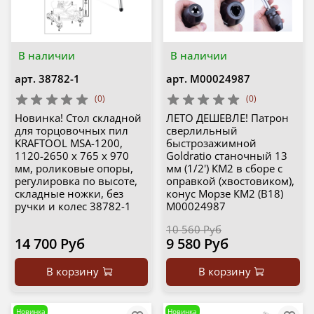
В наличии
В наличии
арт.
38782-1
арт.
М00024987
(0)
(0)
Новинка! Стол складной
ЛЕТО ДЕШЕВЛЕ! Патрон
для торцовочных пил
сверлильный
KRAFTOOL MSA-1200,
быстрозажимной
1120-2650 х 765 х 970
Goldratio станочный 13
мм, роликовые опоры,
мм (1/2') КМ2 в сборе с
регулировка по высоте,
оправкой (хвостовиком),
складные ножки, без
конус Морзе КМ2 (B18)
ручки и колес 38782-1
М00024987
10 560 Руб
14 700 Руб
9 580 Руб
В корзину
В корзину
Новинка
Новинка