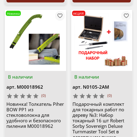
Новинка
АКЦИЯ!
В наличии
В наличии
арт.
М00018962
арт.
N0105-2AM
(0)
(0)
Новинка! Толкатель Piher
Подарочный комплект
BOW PP1 из
для токарных работ по
стекловолокна для
дереву №3: Набор
удобного и безопасного
токарный 16 шт Robert
пиления М00018962
Sorby Sovereign Deluxe
Turnmaster Tool Set в