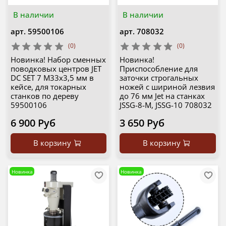
В наличии
В наличии
арт.
59500106
арт.
708032
(0)
(0)
Новинка! Набор сменных
Новинка!
поводковых центров JET
Приспособление для
DC SET 7 M33х3,5 мм в
заточки строгальных
кейсе, для токарных
ножей с шириной лезвия
станков по дереву
до 76 мм Jet на станках
59500106
JSSG-8-M, JSSG-10 708032
6 900 Руб
3 650 Руб
В корзину
В корзину
Новинка
Новинка