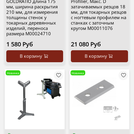
GOLDRATIO длина 175
Profilier, Макс. D
мм, ширина раскрытия
затачиваемых резцов 18
210 мм, для измерения
мм, для токарных резцов
толщины стенок у
с ногтевым профилем на
токарных деревянных
станках с заточным
изделий, переноса
кругом М00011076
размера М00024710
1 580 Руб
21 080 Руб
В корзину
В корзину
Новинка
Новинка