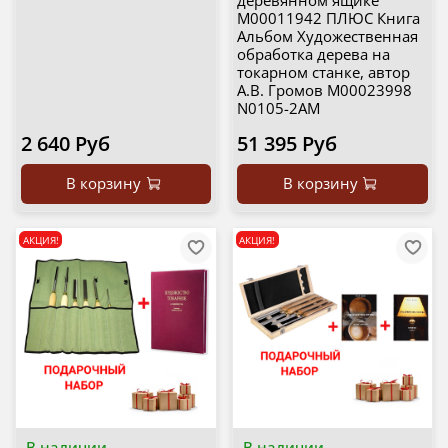
деревянном ящике
М00011942 ПЛЮС Книга
Альбом Художественная
обработка дерева на
токарном станке, автор
А.В. Громов М00023998
N0105-2AM
2 640 Руб
51 395 Руб
В корзину
В корзину
АКЦИЯ!
АКЦИЯ!
В наличии
В наличии