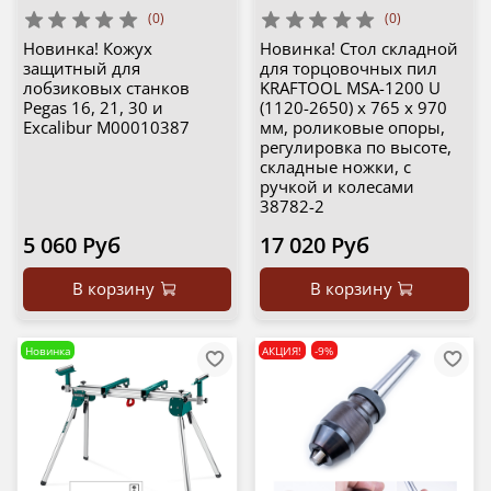
(0)
(0)
Новинка! Кожух
Новинка! Стол складной
защитный для
для торцовочных пил
лобзиковых станков
KRAFTOOL MSA-1200 U
Pegas 16, 21, 30 и
(1120-2650) х 765 х 970
Excalibur М00010387
мм, роликовые опоры,
регулировка по высоте,
складные ножки, с
ручкой и колесами
38782-2
5 060 Руб
17 020 Руб
В корзину
В корзину
Новинка
АКЦИЯ!
-9%