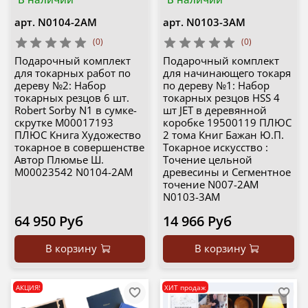
арт.
N0104-2AM
арт.
N0103-3AM
(0)
(0)
Подарочный комплект
Подарочный комплект
для токарных работ по
для начинающего токаря
дереву №2: Набор
по дереву №1: Набор
токарных резцов 6 шт.
токарных резцов HSS 4
Robert Sorby N1 в сумке-
шт JET в деревянной
скрутке М00017193
коробке 19500119 ПЛЮС
ПЛЮС Книга Художество
2 тома Книг Бажан Ю.П.
токарное в совершенстве
Токарное искусство :
Автор Плюмье Ш.
Точение цельной
М00023542 N0104-2AM
древесины и Сегментное
точение N007-2AM
N0103-3AM
64 950 Руб
14 966 Руб
В корзину
В корзину
АКЦИЯ!
ХИТ продаж