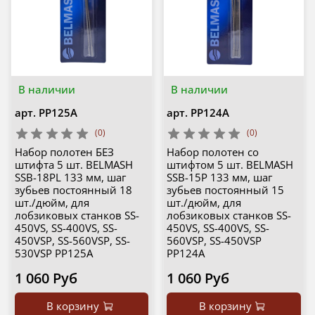
В наличии
В наличии
арт.
PP125A
арт.
PP124A
(0)
(0)
Набор полотен БЕЗ
Набор полотен со
штифта 5 шт. BELMASH
штифтом 5 шт. BELMASH
SSB-18PL 133 мм, шаг
SSB-15P 133 мм, шаг
зубьев постоянный 18
зубьев постоянный 15
шт./дюйм, для
шт./дюйм, для
лобзиковых станков SS-
лобзиковых станков SS-
450VS, SS-400VS, SS-
450VS, SS-400VS, SS-
450VSP, SS-560VSP, SS-
560VSP, SS-450VSP
530VSP PP125A
PP124A
1 060 Руб
1 060 Руб
В корзину
В корзину