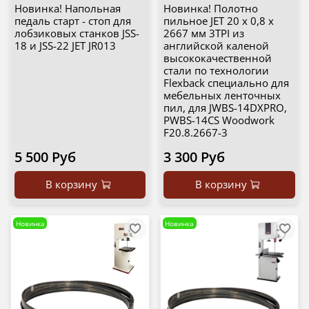
Новинка! Напольная
Новинка! Полотно
педаль старт - стоп для
пильное JET 20 х 0,8 х
лобзиковых станков JSS-
2667 мм 3TPI из
18 и JSS-22 JET JR013
английской каленой
высококачественной
стали по технологии
Flexback специально для
мебельных ленточных
пил, для JWBS-14DXPRO,
PWBS-14CS Woodwork
F20.8.2667-3
5 500 Руб
3 300 Руб
В корзину
В корзину
Новинка
Новинка