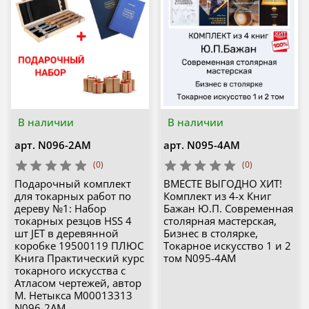
В наличии
В наличии
арт.
N096-2AM
арт.
N095-4AM
(0)
(0)
Подарочный комплект
ВМЕСТЕ ВЫГОДНО ХИТ!
для токарных работ по
Комплект из 4-х Книг
дереву №1: Набор
Бажан Ю.П. Современная
токарных резцов HSS 4
столярная мастерская,
шт JET в деревянной
Бизнес в столярке,
коробке 19500119 ПЛЮС
Токарное искусство 1 и 2
Книга Практический курс
том N095-4AM
токарного искусства с
Атласом чертежей, автор
М. Нетыкса М00013313
N096-2AM