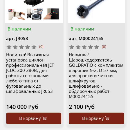
В наличии
В наличии
арт.
JR053
арт.
М00024155
(0)
(0)
Новинка! Вытяжная
Новинка!
установка циклон
Шарошкодержатель
профессиональная JET
GOLDRATIO с комплектом
JCDC-300 380В, для
шарошек №2, D 57 мм,
работы со станками
для правки и чистки
любого типа от
шлифкругов,
фуговальных до
шлифовально -
шлифовальных JR053
обдирочных работ
М00024155
140 000 Руб
2 100 Руб
В корзину
В корзину