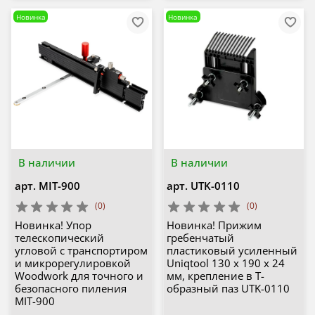
Новинка
Новинка
В наличии
В наличии
арт.
MIT-900
арт.
UTK-0110
(0)
(0)
Новинка! Упор
Новинка! Прижим
телескопический
гребенчатый
угловой с транспортиром
пластиковый усиленный
и микрорегулировкой
Uniqtool 130 x 190 x 24
Woodwork для точного и
мм, крепление в Т-
безопасного пиления
образный паз UTK-0110
MIT-900