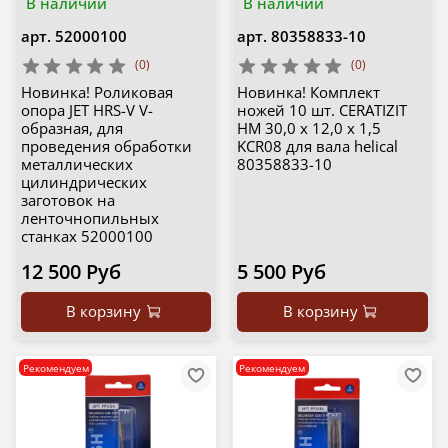
В наличии
В наличии
арт.
52000100
арт.
80358833-10
(0)
(0)
Новинка! Роликовая
Новинка! Комплект
опора JET HRS-V V-
ножей 10 шт. CERATIZIT
образная, для
HM 30,0 x 12,0 x 1,5
проведения обработки
KCR08 для вала helical
металлических
80358833-10
цилиндрических
заготовок на
ленточнопильных
станках 52000100
12 500 Руб
5 500 Руб
В корзину
В корзину
Рекомендуем
Рекомендуем