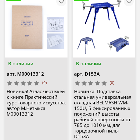
В наличии
В наличии
арт.
М00013312
арт.
D153A
(0)
(0)
Новинка! Атлас чертежей
Новинка! Подставка
к книге Практический
стальная универсальная
курс токарного искусства,
складная BELMASH WM-
автор М.Нетыкса
150U, 5 фиксированных
М00013312
положений высоты
рабочей поверхности от
785 до 1010 мм, для
торцовочной пилы
D153A