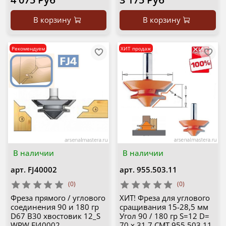
В корзину
В корзину
Рекомендуем
ХИТ продаж
В наличии
В наличии
арт.
FJ40002
арт.
955.503.11
(0)
(0)
Фреза прямого / углового
ХИТ! Фреза для углового
соединения 90 и 180 гр
сращивания 15-28,5 мм
D67 B30 хвостовик 12_S
Угол 90 / 180 гр S=12 D=
WPW FJ40002
70 x 31,7 CMT 955.503.11