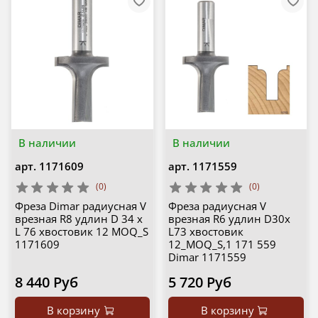
В наличии
В наличии
арт.
1171609
арт.
1171559
(0)
(0)
Фреза Dimar радиусная V
Фреза радиусная V
врезная R8 удлин D 34 x
врезная R6 удлин D30x
L 76 хвостовик 12 MOQ_S
L73 хвостовик
1171609
12_MOQ_S,1 171 559
Dimar 1171559
8 440 Руб
5 720 Руб
В корзину
В корзину