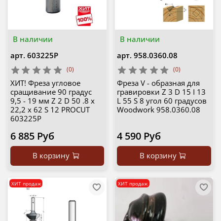
В наличии
В наличии
арт.
603225P
арт.
958.0360.08
(0)
(0)
ХИТ! Фреза угловое
Фреза V - образная для
сращивание 90 градус
гравировки Z 3 D 15 I 13
9,5 - 19 мм Z 2 D 50 .8 х
L 55 S 8 угол 60 градусов
22,2 x 62 S 12 PROCUT
Woodwork 958.0360.08
603225P
6 885 Руб
4 590 Руб
В корзину
В корзину
ХИТ продаж
ХИТ продаж