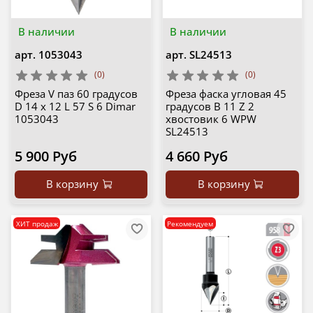
В наличии
В наличии
арт.
1053043
арт.
SL24513
(0)
(0)
Фреза V паз 60 градусов
Фреза фаска угловая 45
D 14 x 12 L 57 S 6 Dimar
градусов B 11 Z 2
1053043
хвостовик 6 WPW
SL24513
5 900 Руб
4 660 Руб
В корзину
В корзину
ХИТ продаж
Рекомендуем