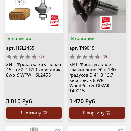
В наличии
В наличии
арт.
HSL2455
арт.
T49015
(0)
(0)
ХИТ! Фреза фаска угловая
ХИТ! Фреза угловое
45 гр Z2 D B13 хвостовик
сращивание 90 и 180
8wp_S WPW HSL2455
градусов D 41 B 12.7
Хвостовик 8 WP
WoodPecker DIMAR
T49015
3 010 Руб
1 470 Руб
В корзину
В корзину