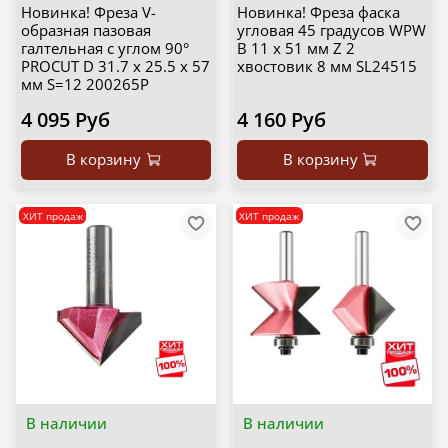
Новинка! Фреза V-
Новинка! Фреза фаска
образная пазовая
угловая 45 градусов WPW
галтельная c углом 90°
B 11 х 51 мм Z 2
PROCUT D 31.7 x 25.5 x 57
хвостовик 8 мм SL24515
мм S=12 200265P
4 095 Руб
4 160 Руб
В корзину
В корзину
ХИТ продаж
ХИТ продаж
В наличии
В наличии