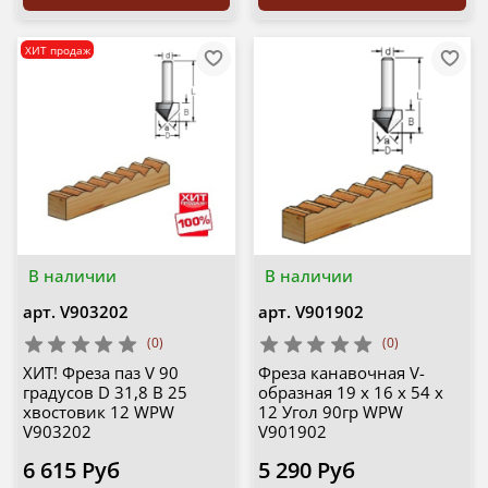
ХИТ продаж
В наличии
В наличии
арт.
V903202
арт.
V901902
(0)
(0)
ХИТ! Фреза паз V 90
Фреза канавочная V-
градусов D 31,8 B 25
образная 19 x 16 x 54 x
хвостовик 12 WPW
12 Угол 90гр WPW
V903202
V901902
6 615 Руб
5 290 Руб