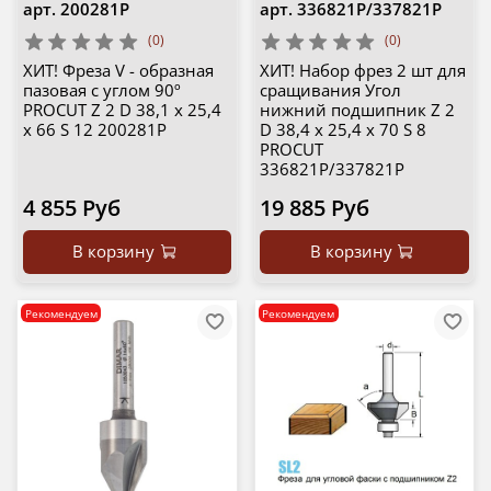
арт.
200281P
арт.
336821P/337821P
(0)
(0)
ХИТ! Фреза V - образная
ХИТ! Набор фрез 2 шт для
пазовая с углом 90º
сращивания Угол
PROCUT Z 2 D 38,1 x 25,4
нижний подшипник Z 2
x 66 S 12 200281P
D 38,4 x 25,4 x 70 S 8
PROCUT
336821P/337821P
4 855 Руб
19 885 Руб
В корзину
В корзину
Рекомендуем
Рекомендуем