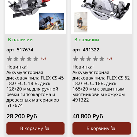
В наличии
В наличии
арт.
517674
арт.
491322
(0)
(0)
Новинка!
Новинка!
Аккумуляторная
Аккумуляторная
дисковая пила FLEX CS 45
дисковая пила FLEX CS 62
18.0-EC C 18 В, диск
18.0-EC C, 18В, диск
128/20 мм, для ручной
165/20 мм с защитным
резки гипсокартона и
маятниковым кожухом
древесных материалов
491322
517674
28 200 Руб
40 800 Руб
В корзину
В корзину