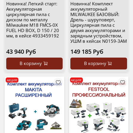
Новинка! Легкий старт:
Новинка! Комплект
Аккумуляторная
аккумуляторный
циркулярная пила с
MILWAUKEE БАЗОВЫЙ:
диском по металлу
Дрель - шуруповерт,
Milwaukee M18 FMCS-0X
Циркулярная пила с
FUEL HD BOX, D 150 / 20
двумя аккумуляторами и
мм, в кейсе 4933459192
зарядным устройством,
УШМ в кейсах N0159-3AM
43 940 Руб
149 185 Руб
В корзину
В корзину
АКЦИЯ!
АКЦИЯ!