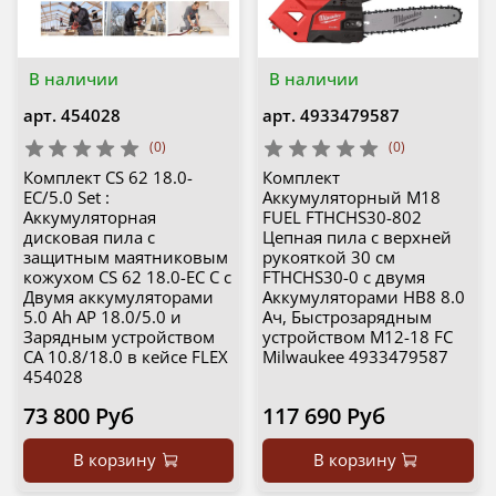
В наличии
В наличии
арт.
454028
арт.
4933479587
(0)
(0)
Комплект CS 62 18.0-
Комплект
EC/5.0 Set :
Аккумуляторный M18
Аккумуляторная
FUEL FTHCHS30-802
дисковая пила с
Цепная пила с верхней
защитным маятниковым
рукояткой 30 см
кожухом CS 62 18.0-EC C с
FTHCHS30-0 с двумя
Двумя аккумуляторами
Аккумуляторами HB8 8.0
5.0 Ah AP 18.0/5.0 и
Ач, Быстрозарядным
Зарядным устройством
устройством M12-18 FC
CA 10.8/18.0 в кейсе FLEX
Milwaukee 4933479587
454028
73 800 Руб
117 690 Руб
В корзину
В корзину