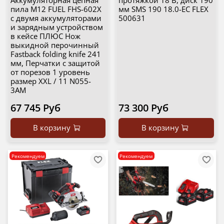
Аккумуляторная цепная
протяжкой 18 В, диск 190
пила M12 FUEL FHS-602X
мм SMS 190 18.0-EC FLEX
с двумя аккумуляторами
500631
и зарядным устройством
в кейсе ПЛЮС Нож
выкидной перочинный
Fastback folding knife 241
мм, Перчатки с защитой
от порезов 1 уровень
размер XXL / 11 N055-
3AM
67 745 Руб
73 300 Руб
В корзину
В корзину
Рекомендуем
Рекомендуем