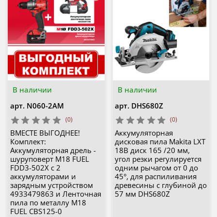
В наличии
В наличии
арт.
N060-2AM
арт.
DHS680Z
(0)
(0)
ВМЕСТЕ ВЫГОДНЕЕ!
Аккумуляторная
Комплект:
дисковая пила Makita LXT
Аккумуляторная дрель -
18В диск 165 /20 мм,
шуруповерт M18 FUEL
угол резки регулируется
FDD3-502X с 2
одним рычагом от 0 до
аккумуляторами и
45°, для распиливания
зарядным устройством
древесины с глубиной до
4933479863 и Ленточная
57 мм DHS680Z
пила по металлу M18
FUEL CBS125-0