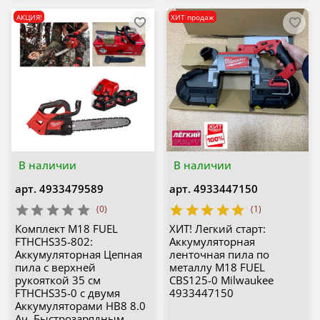
АКЦИЯ!
ХИТ продаж
В наличии
В наличии
арт.
4933479589
арт.
4933447150
(0)
(1)
Комплект M18 FUEL
ХИТ! Легкий старт:
FTHCHS35-802:
Аккумуляторная
Аккумуляторная Цепная
ленточная пила по
пила с верхней
металлу M18 FUEL
рукояткой 35 см
CBS125-0 Milwaukee
FTHCHS35-0 с двумя
4933447150
Аккумуляторами HB8 8.0
Ач, Быстрозарядным