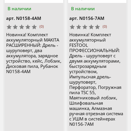
В наличии
В наличии
арт.
N0158-4AM
арт.
N0156-7AM
(0)
(0)
Новинка! Комплект
Новинка! Комплект
аккумуляторный MAKITA
аккумуляторный
РАСШИРЕННЫЙ: Дрель -
FESTOOL
шуруповерт, два
ПРОФЕССИОНАЛЬНЫЙ:
аккумулятора, зарядное
Дрель - шуруповерт с
устройство, кейс, Лобзик,
двумя аккумуляторами,
Дисковая пила, Рубанок
быстрозарядным
N0158-4AM
устройством,
Импульсная дрель-
шуруповерт,
Перфоратор, Погружная
пила TSC 55,
Маятниковый лобзик,
Шлифовальная
машинка, Алмазная
ручная отрезная система
с УШМ в систейнерах
N0156-7AM