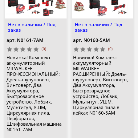
Нет в наличии / Под
Нет в наличии / Под
заказ
заказ
арт.
N0161-7AM
арт.
N0160-5AM
(0)
(0)
Новинка! Комплект
Новинка! Комплект
аккумуляторный
аккумуляторный
MILWAUKEE
MILWAUKEE
ПРОФЕССИОНАЛЬНЫЙ:
РАСШИРЕННЫЙ: Дрель-
Дрель-шуруповерт,
шуруповерт, Винтоверт,
Винтоверт, Два
Два Аккумулятора,
Аккумулятора,
Быстрозарядное
Быстрозарядное
устройство, Лобзик,
устройство, Лобзик,
Мультитул, УШМ,
Мультитул, УШМ,
Циркулярная пила в
Циркулярная пила,
кейсах N0160-5AM
Перфоратор,
Шлифовальная машина
N0161-7AM