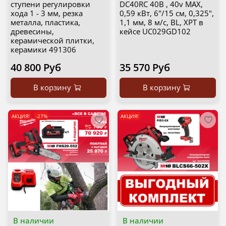
ступени регулировки
DC40RС 40В , 40v MAX,
хода 1 - 3 мм, резка
0,59 кВт, 6"/15 см, 0,325",
металла, пластика,
1,1 мм, 8 м/с, BL, XPT в
древесины,
кейсе UC029GD102
керамической плитки,
керамики 491306
40 800 Руб
35 570 Руб
В корзину
В корзину
АКЦИЯ!
-27%
АКЦИЯ!
В наличии
В наличии