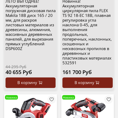
ЛЕТО ВЫГОДНЕЕ!
Новинка!
Аккумуляторная
Аккумуляторная
погружная дисковая пила
циркулярная пила FLEX
Makita 18В диск 165 / 20
TS 92 18-EC 18В, плавная
мм, для раскроя
регулировка угла
листовых материалов из
наклона 0-45, для
древесины, алюминия,
выполнения
массивных деревянных
продольных,
панелей, для вырезания
поперечных, наклонных,
прямых углублений
скошенных и
DSP600Z
несквозных пропилов в
деревянных и
пластиковых материалах
532591
44 295 Руб
40 655 Руб
161 700 Руб
В корзину
В корзину
Новинка
Новинка