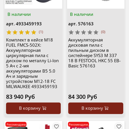
В наличии
В наличии
арт.
4933459193
арт.
576163
(1)
(0)
Комплект в кейсе M18
Аккумуляторная
FUEL FMCS-502X:
дисковая пила с
Аккумуляторная
пильным диском в
циркулярная пила с
систейнере SYS3 M 337
диском по металлу Li-Ion
18 В FESTOOL HKC 55 EB-
5 Ач с 2-мя
Basic 576163
аккумуляторами B5 5.0
Ач и зарядным
устройством M12-18 FC
MILWAUKEE 4933459193
83 940 Руб
84 300 Руб
В корзину
В корзину
Рекомендуем
Рекомендуем