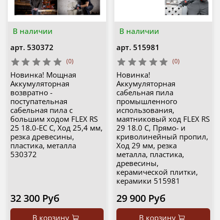
В наличии
В наличии
арт.
530372
арт.
515981
(0)
(0)
Новинка! Мощная
Новинка!
Аккумуляторная
Аккумуляторная
возвратно -
сабельная пила
поступательная
промышленного
сабельная пила с
использования,
большим ходом FLEX RS
маятниковый ход FLEX RS
25 18.0-EC C, Ход 25,4 мм,
29 18.0 C, Прямо- и
резка древесины,
криволинейный пропил,
пластика, металла
Ход 29 мм, резка
530372
металла, пластика,
древесины,
керамической плитки,
керамики 515981
32 300 Руб
29 900 Руб
В корзину
В корзину