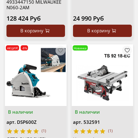
4933447150 MILWAUKEE
N060-2AM
128 424 Руб
24 990 Руб
В корзину
В корзину
АКЦИЯ!
-8%
Новинка
В наличии
В наличии
арт.
DSP600Z
арт.
532591
(1)
(1)