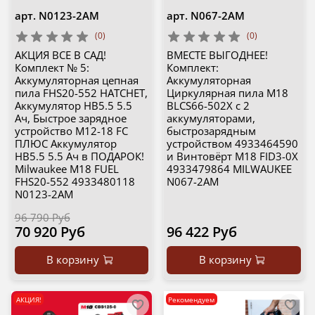
арт.
N0123-2AM
арт.
N067-2AM
(0)
(0)
АКЦИЯ ВСЕ В САД!
ВМЕСТЕ ВЫГОДНЕЕ!
Комплект № 5:
Комплект:
Аккумуляторная цепная
Аккумуляторная
пила FHS20-552 HATCHET,
Циркулярная пила M18
Аккумулятор HB5.5 5.5
BLCS66-502X с 2
Ач, Быстрое зарядное
аккумуляторами,
устройство M12-18 FC
быстрозарядным
ПЛЮС Аккумулятор
устройством 4933464590
HB5.5 5.5 Ач в ПОДАРОК!
и Винтовёрт M18 FID3-0X
Milwaukee M18 FUEL
4933479864 MILWAUKEE
FHS20-552 4933480118
N067-2AM
N0123-2AM
96 790 Руб
70 920 Руб
96 422 Руб
В корзину
В корзину
АКЦИЯ!
Рекомендуем