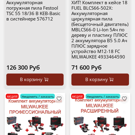
Аккумуляторная
ХИТ! Комплект в кейсе 18
погружная пила Festool
FUEL BLCS66-502X:
TSC 55 18/36 В KEB-Basic
Аккумуляторная
в систейнере 576712
циркулярная пила
(бесщеточный двигатель)
MBLCS66-0 Li-Ion 5Ач по
дереву и пластику ПЛЮС
2 аккумулятора B5 5.0 Ач
ПЛЮС зарядное
устройство M12-18 FC
MILWAUKEE 4933464590
126 300 Руб
71 600 Руб
В корзину
В корзину
АКЦИЯ!
Уведомить / заказать
АКЦИЯ!
Уведомить / заказать