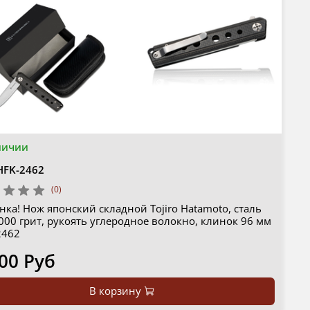
личии
HFK-2462
(0)
ка! Нож японский складной Tojiro Hatamoto, сталь
000 грит, рукоять углеродное волокно, клинок 96 мм
2462
00 Руб
В корзину