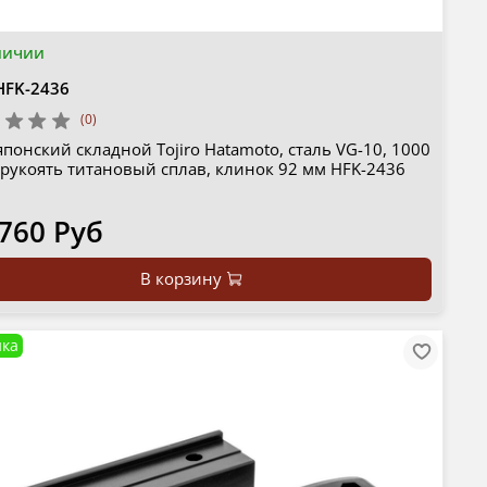
личии
HFK-2436
(0)
понский складной Tojiro Hatamoto, сталь VG-10, 1000
 рукоять титановый сплав, клинок 92 мм HFK-2436
 760 Руб
В корзину
ка