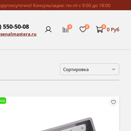
руглосуточно! Консультации: пн-пт с 9:00 до 18:00
) 550-50-08
0
0
0
0 Руб
rsenalmastera.ru
ка