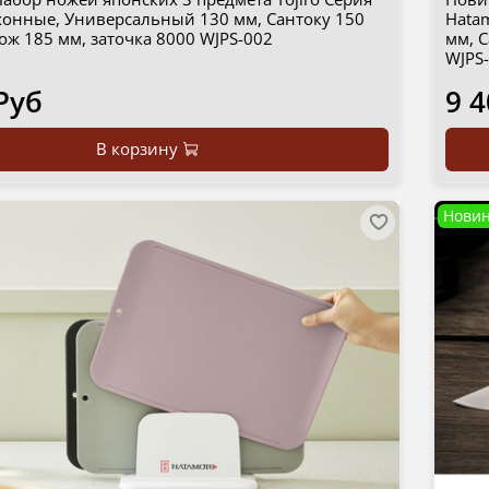
хонные, Универсальный 130 мм, Сантоку 150
Hata
ж 185 мм, заточка 8000 WJPS-002
мм, С
WJPS
Руб
9 4
В корзину
Новин