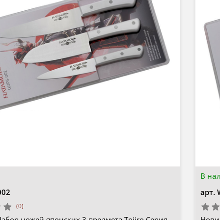
В на
002
арт.
(0)
абор ножей японских 3 предмета Tojiro Серия
Новин