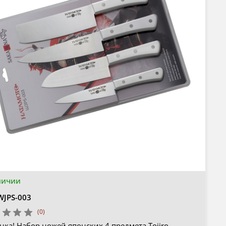
личии
WJPS-003
(0)
ка! Набор ножей японских 4 предмета Tojiro