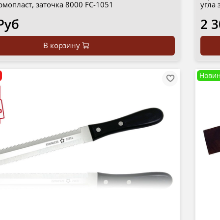
рмопласт, заточка 8000 FC-1051
угла 
Руб
2 3
В корзину
Новин