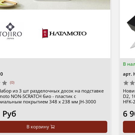
В на
00
арт.
(0)
абор из 3 шт разделочных досок на подставке
Новин
amoto NON-SCRATCH био - пластик с
D2, 1
риальным покрытием 348 х 238 мм JH-3000
HFK-
 Руб
6 9
В корзину