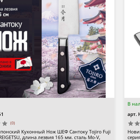
В на
51
арт.
(0)
понский Кухонный Нож ШЕФ Сантоку Tojiro Fuji
Нови
 REIGETSU, длина лезвия 165 мм. сталь Мо-V,
серия