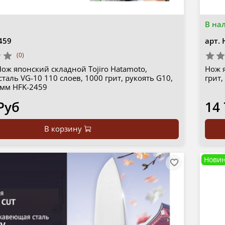
В на
459
арт.
(0)
ож японский складной Tojiro Hatamoto,
Нож я
сталь VG-10 110 слоев, 1000 грит, рукоять G10,
грит,
 мм HFK-2459
Руб
14
В корзину
Новин