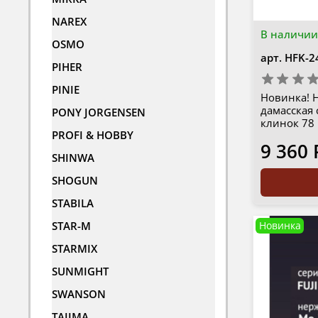
NAREX
В наличии
OSMO
арт.
HFK-2
PIHER
PINIE
Новинка! Н
дамасская 
PONY JORGENSEN
клинок 78
PROFI & HOBBY
9 360 
SHINWA
SHOGUN
STABILA
STAR-M
Новинка
STARMIX
SUNMIGHT
SWANSON
TAJIMA