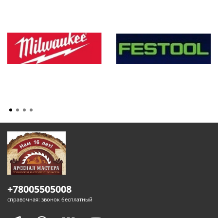
+78005505008
справочная: звонок бесплатный