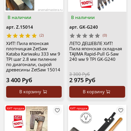
В наличии
В наличии
арт.
Z.15014
арт.
GK-G240
(2)
(0)
ХИТ! Пила японская
ЛЕТО ДЕШЕВЛЕ ХИТ!
плотницкая ZetSaw
Пила японская складная
Kataba Kariwaku 333 мм 9
TAJIMA Rapid-Pull G-Saw
TPI шаг 2.8 мм пиление
240 мм 9 TPI GK-G240
по диагонали, сырой
древесины ZetSaw 15014
3 300 Руб
3 400 Руб
2 975 Руб
В корзину
В корзину
ХИТ продаж
ХИТ продаж