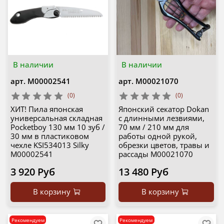
В наличии
В наличии
арт.
М00002541
арт.
М00021070
(0)
(0)
ХИТ! Пила японская
Японский секатор Dokan
универсальная складная
с длинными лезвиями,
Pocketboy 130 мм 10 зуб /
70 мм / 210 мм для
30 мм в пластиковом
работы одной рукой,
чехле KSI534013 Silky
обрезки цветов, травы и
М00002541
рассады М00021070
3 920 Руб
13 480 Руб
В корзину
В корзину
Рекомендуем
Рекомендуем