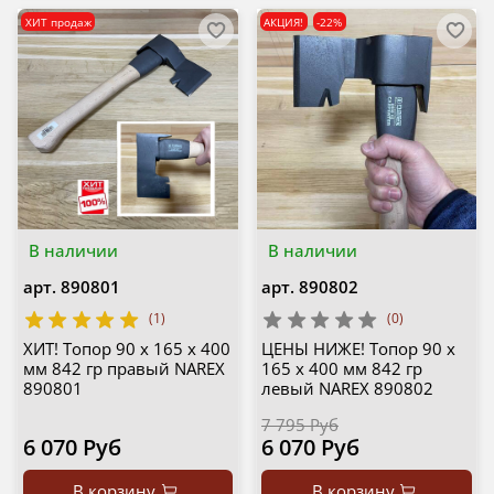
ХИТ продаж
АКЦИЯ!
-22%
В наличии
В наличии
арт.
890801
арт.
890802
(1)
(0)
ХИТ! Топор 90 x 165 x 400
ЦЕНЫ НИЖЕ! Топор 90 x
мм 842 гр правый NAREX
165 x 400 мм 842 гр
890801
левый NAREX 890802
7 795 Руб
6 070 Руб
6 070 Руб
В корзину
В корзину