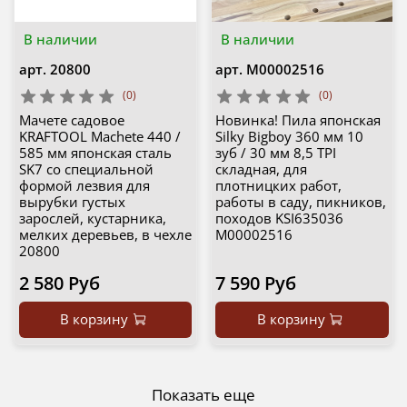
В наличии
В наличии
арт.
20800
арт.
М00002516
(0)
(0)
Мачете садовое
Новинка! Пила японская
KRAFTOOL Machete 440 /
Silky Bigboy 360 мм 10
585 мм японская сталь
зуб / 30 мм 8,5 TPI
SK7 cо специальной
складная, для
формой лезвия для
плотницких работ,
вырубки густых
работы в саду, пикников,
зарослей, кустарника,
походов KSI635036
мелких деревьев, в чехле
М00002516
20800
2 580 Руб
7 590 Руб
В корзину
В корзину
Показать еще