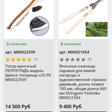
В наличии
В наличии
арт.
М00022939
арт.
М00021054
(1)
(0)
Топор валочный
Японские ножницы
ПЕТРОГРАДЪ модель
садовые для живой
Брянск топорище н35 РК
изгороди и
М00022939
художественной стрижки
деревьев, длина лезвия
180 мм, общая длина 660
мм Shirogami Yoshioka
М00021054
14 500 Руб
9 400 Руб