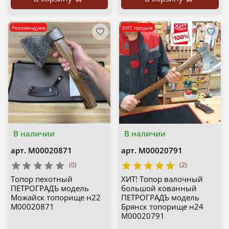
Рекомендуем
ХИТ продаж
В наличии
В наличии
арт.
М00020871
арт.
М00020791
(0)
(2)
Топор пехотный
ХИТ! Топор валочный
ПЕТРОГРАДЪ модель
большой кованный
Можайск топорище н22
ПЕТРОГРАДЪ модель
М00020871
Брянск топорище н24
М00020791