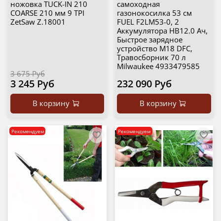
ножовка TUCK-IN 210
самоходная
COARSE 210 мм 9 TPI
газонокосилка 53 см
ZetSaw Z.18001
FUEL F2LM53-0, 2
Аккумулятора HB12.0 Ач,
Быстрое зарядное
устройство M18 DFC,
Травосборник 70 л
Milwaukee 4933479585
3 675 Руб
3 245 Руб
232 090 Руб
В корзину
В корзину
Рекомендуем
Рекомендуем