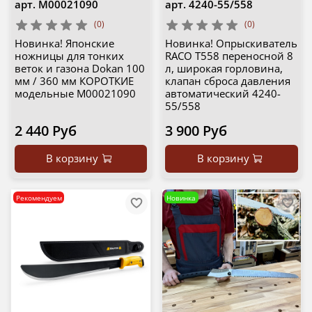
арт.
М00021090
арт.
4240-55/558
(0)
(0)
Новинка! Японские
Новинка! Опрыскиватель
ножницы для тонких
RACO T558 переносной 8
веток и газона Dokan 100
л, широкая горловина,
мм / 360 мм КОРОТКИЕ
клапан сброса давления
модельные М00021090
автоматический 4240-
55/558
2 440 Руб
3 900 Руб
В корзину
В корзину
Рекомендуем
Новинка