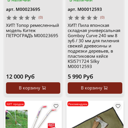
арт.
М00023695
арт.
М00012593
(0)
(0)
ХИТ! Топор ремесленный
ХИТ! Пила японская
модель Китеж
складная универсальная
ПЕТРОГРАДЪ М00023695
Gomboy Curve 240 мм 8
зуб / 30 мм для пиления
свежей древесины и
подрезки деревьев, в
пластиковом кейсе
KSI571724 Silky
М00012593
12 000 Руб
5 990 Руб
В корзину
В корзину
ХИТ продаж
Рекомендуем