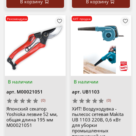
В корзину
В корзину
Рекомендуем
ХИТ продаж
В наличии
В наличии
арт.
М00021051
арт.
UB1103
(0)
(0)
Японский секатор
ХИТ! Воздуходувка -
Yoshioka лезвие 52 мм,
пылесос сетевая Makita
общая длина 195 мм
UB 1103 220В, 0,6 кВт
М00021051
для уборки
промышленных