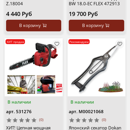
Z.18004
BW 18.0-EC FLEX 472913
4 440 Руб
19 700 Руб
В корзину
В корзину
ХИТ продаж
Рекомендуем
В наличии
В наличии
арт.
531276
арт.
М00021068
(0)
(0)
ХИТ! Цепная мощная
Японский секатор Dokan