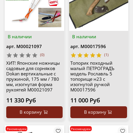
В наличии
В наличии
арт.
М00021097
арт.
М00017596
(0)
(1)
ХИТ! Японские ножницы
Топорик походный
садовые для сорняков
малый ПЕТРОГРАДЪ
Dokan вертикальные с
модель Рославль 5
пружиной, 175 мм / 780
топорище н23 с
мм, изогнутая форма
изогнутой ручкой
рукоятей М00021097
М00017596
11 330 Руб
11 000 Руб
В корзину
В корзину
Рекомендуем
Рекомендуем