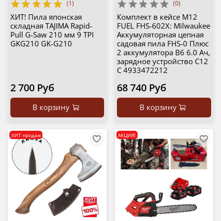
(1)
(0)
ХИТ! Пила японская
Комплект в кейсе M12
складная TAJIMA Rapid-
FUEL FHS-602X: Milwaukee
Pull G-Saw 210 мм 9 TPI
Аккумуляторная цепная
GKG210 GK-G210
садовая пила FHS-0 Плюс
2 аккумулятора B6 6.0 Ач,
зарядное устройство C12
C 4933472212
2 700 Руб
68 740 Руб
В корзину
В корзину
ХИТ продаж
АКЦИЯ!