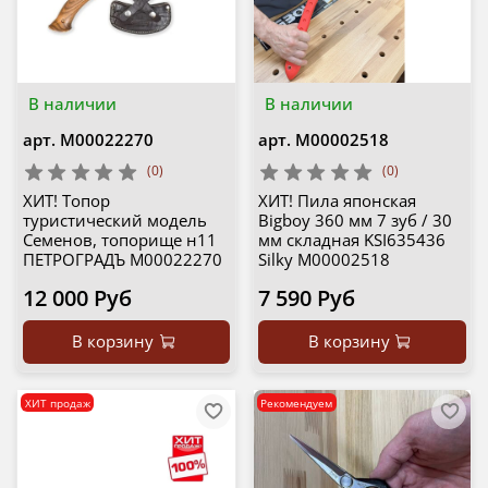
В наличии
В наличии
арт.
М00022270
арт.
М00002518
(0)
(0)
ХИТ! Топор
ХИТ! Пила японская
туристический модель
Bigboy 360 мм 7 зуб / 30
Семенов, топорище н11
мм складная KSI635436
ПЕТРОГРАДЪ М00022270
Silky М00002518
12 000 Руб
7 590 Руб
В корзину
В корзину
ХИТ продаж
Рекомендуем