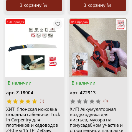
В корзину
В корзину
ХИТ продаж
ХИТ продаж
В наличии
В наличии
арт.
Z.18004
арт.
472913
(1)
(0)
ХИТ! Японская ножовка
ХИТ! Аккумуляторная
складная сабельная Tuck
воздуходувка для
In Carpentry для
листьев, мусора на
плотников и садоводов
приусадебном участке и
240 мм 15 TPI ZetSaw
строительной площадке