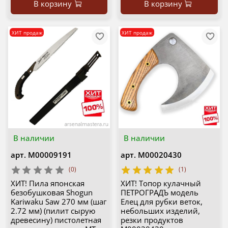
В корзину
В корзину
ХИТ продаж
ХИТ продаж
В наличии
В наличии
арт.
М00009191
арт.
М00020430
(0)
(1)
ХИТ! Пила японская
ХИТ! Топор кулачный
безобушковая Shogun
ПЕТРОГРАДЪ модель
Kariwaku Saw 270 мм (шаг
Елец для рубки веток,
2.72 мм) (пилит сырую
небольших изделий,
древесину) пистолетная
резки продуктов