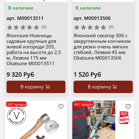
В наличии
В наличии
арт.
М00013511
арт.
М00013506
(0)
(0)
Японские Ножницы
Японский секатор 306 с
садовые крупные для
закругленным кончиком
живой изгороди 205,
для резки очень мягких
работа на высоте до 2,5
стеблей, Лезвие 45 мм
м, Лезвие 175 мм
Okatsune М00013506
Okatsune М00013511
9 320 Руб
1 520 Руб
В корзину
В корзину
ХИТ продаж
ХИТ продаж