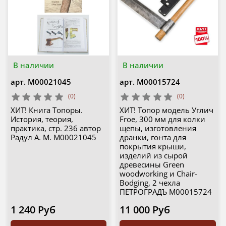
В наличии
В наличии
арт.
М00021045
арт.
М00015724
(0)
(0)
ХИТ! Книга Топоры.
ХИТ! Топор модель Углич
История, теория,
Froe, 300 мм для колки
практика, стр. 236 автор
щепы, изготовления
Радул А. М. М00021045
дранки, гонта для
покрытия крыши,
изделий из сырой
древесины Green
woodworking и Chair-
Bodging, 2 чехла
ПЕТРОГРАДЪ М00015724
1 240 Руб
11 000 Руб