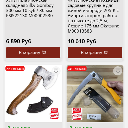
ХИТ! Пила японская
ХИТ! Японские Ножницы
складная Silky Gomboy
садовые крупные для
300 мм 10 зуб / 30 мм
живой изгороди 205-K с
KSI522130 М00002530
Амортизатором, работа
на высоте до 2,5 м,
Лезвие 175 мм Okatsune
М00013583
6 890 Руб
10 610 Руб
В корзину
В корзину
ХИТ продаж
ХИТ продаж
В наличии
В наличии