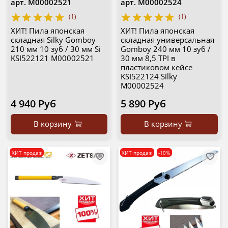
арт.
М00002521
арт.
М00002524
(1)
(1)
ХИТ! Пила японская
ХИТ! Пила японская
складная Silky Gomboy
складная универсальная
210 мм 10 зуб / 30 мм Si
Gomboy 240 мм 10 зуб /
KSI522121 М00002521
30 мм 8,5 TPI в
пластиковом кейсе
KSI522124 Silky
М00002524
4 940 Руб
5 890 Руб
В корзину
В корзину
ХИТ продаж
ХИТ продаж
-10%