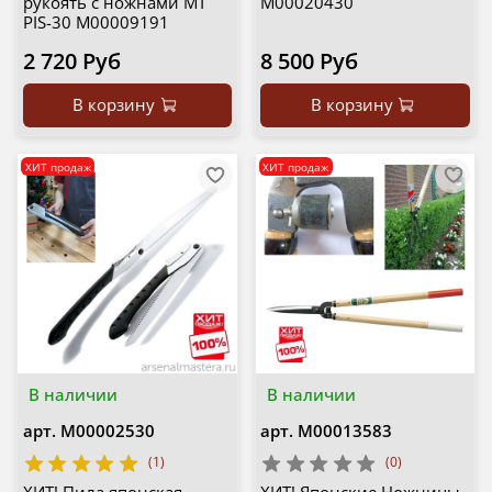
рукоять с ножнами MT
М00020430
PIS-30 М00009191
2 720 Руб
8 500 Руб
В корзину
В корзину
ХИТ продаж
ХИТ продаж
В наличии
В наличии
арт.
М00002530
арт.
М00013583
(1)
(0)