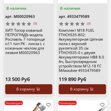
В наличии
В наличии
арт.
М00020963
арт.
4933479589
(0)
(0)
ХИТ! Топор кованый
Комплект M18 FUEL
ПЕТРОГРАДЪ модель
FTHCHS35-802:
Рославль 7 топорище
Аккумуляторная Цепная
н11 тип РК - линза L с
пила с верхней
кожаным чехлом для
рукояткой 35 см
лезвия М00020963
FTHCHS35-0 с двумя
Аккумуляторами HB8 8.0
Ач, Быстрозарядным
устройством M12-18 FC
Milwaukee 4933479589
13 500 Руб
119 890 Руб
В корзину
В корзину
Рекомендуем
Рекомендуем