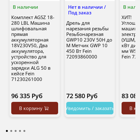
В наличии
Нет в наличии /
В нали
Под заказ
Комплект AGSZ 18-
ХИТ!
280 LBL Машина
Дрель для
Углошл
шлифовальная
нарезания резьбы
машин
прямая
Резьбонарезная
электри
аккумуляторная
GWP10 230V 50H до
(УШМ, Б
18V230V50, Два
M Метчик GWP 10
кВт диск
аккумулятора,
450 Вт Fein
мм WSB 
устройство для
72093860000
Fein 72
ускоренной
зарядки ALG 50 в
кейсе Fein
71230261000
96 335 Руб
72 580 Руб
83 08
В корзину
Уведомить / заказать
В ко