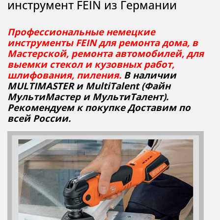
инструмент FEIN из Германии
Профессиональные немецкие
инструменты FEIN для ремонта дома, в
Мастерской, ремонта автомобилей, для
выемки стекол и кузовных работ,
шлифования, пиления.
В наличии
MULTIMASTER и MultiTalent (Файн
МультиМастер и МультиТалент).
Рекомендуем к покупке Доставим по
всей России.