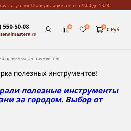
руглосуточно! Консультации: пн-пт с 9:00 до 18:00
) 550-50-08
0
0
0
0 Руб
rsenalmastera.ru
ка полезных инструментов!
орка полезных инструментов!
брали полезные инструменты
ни за городом. Выбор от