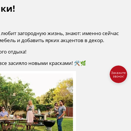
нки!
о любит загородную жизнь, знают: именно сейчас
ебель и добавить ярких акцентов в декор.
го отдыха!
е засияло новыми красками! 🛠️🌿
Закажите
звонок!