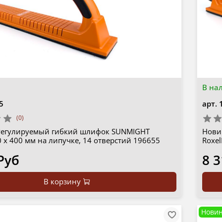
В на
5
арт.
(0)
Регулируемый гибкий шлифок SUNMIGHT
Нови
0 х 400 мм на липучке, 14 отверстий 196655
Roxel
Руб
8 3
В корзину
Новин