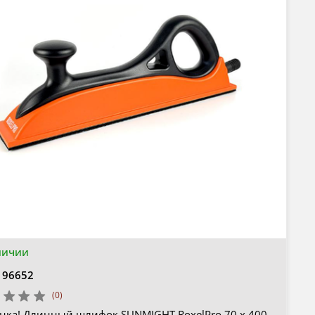
личии
196652
(0)
нка! Длинный шлифок SUNMIGHT RoxelPro 70 х 400