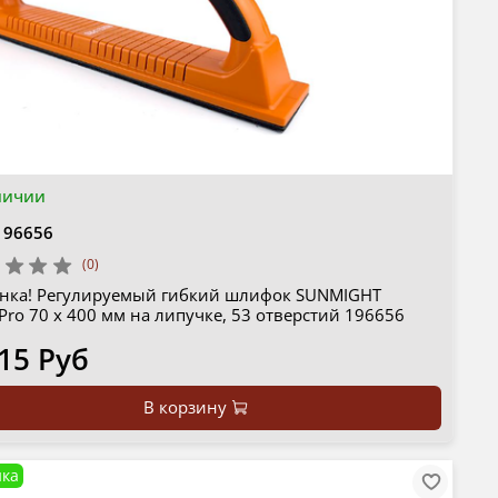
личии
196656
(0)
нка! Регулируемый гибкий шлифок SUNMIGHT
Pro 70 х 400 мм на липучке, 53 отверстий 196656
15 Руб
В корзину
ка