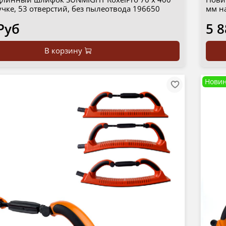
чке, 53 отверстий, без пылеотвода 196650
мм н
Руб
5 8
В корзину
Новин