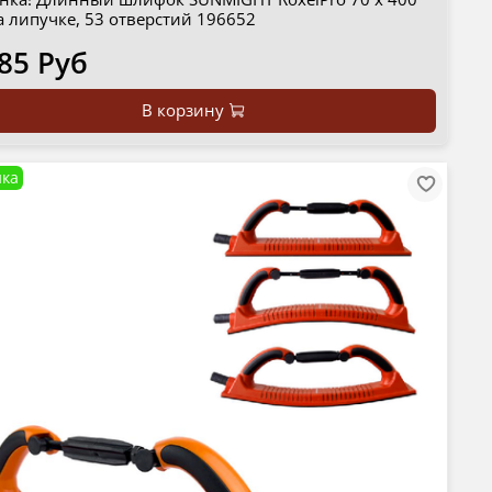
а липучке, 53 отверстий 196652
85 Руб
В корзину
ка