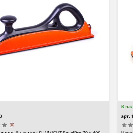
В на
0
арт.
(0)
Длинный шлифок SUNMIGHT RoxelPro 70 х 400
Нови