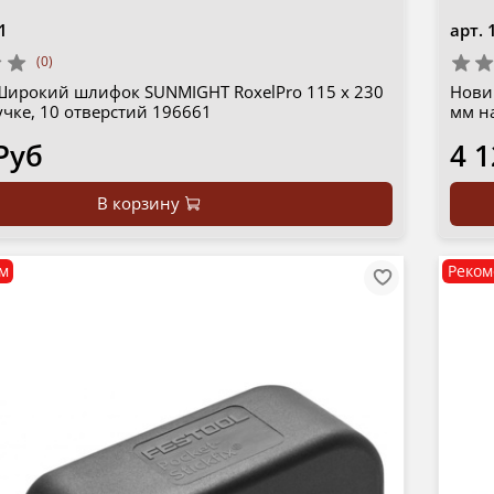
1
арт.
(0)
Широкий шлифок SUNMIGHT RoxelPro 115 х 230
Нови
чке, 10 отверстий 196661
мм н
Руб
4 1
В корзину
м
Реком