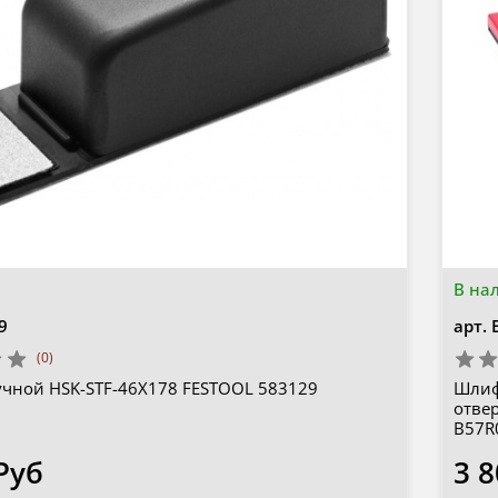
В на
9
арт.
(0)
чной HSK-STF-46X178 FESTOOL 583129
Шлиф
отве
B57R
Руб
3 8