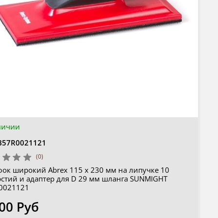
личии
B57R0021121
(0)
ок широкий Abrex 115 х 230 мм на липучке 10
рстий и адаптер для D 29 мм шланга SUNMIGHT
0021121
00 Руб