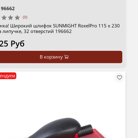
196662
(0)
нка! Широкий шлифок SUNMIGHT RoxelPro 115 х 230
а липучке, 32 отверстий 196662
25 Руб
В корзину
ендуем