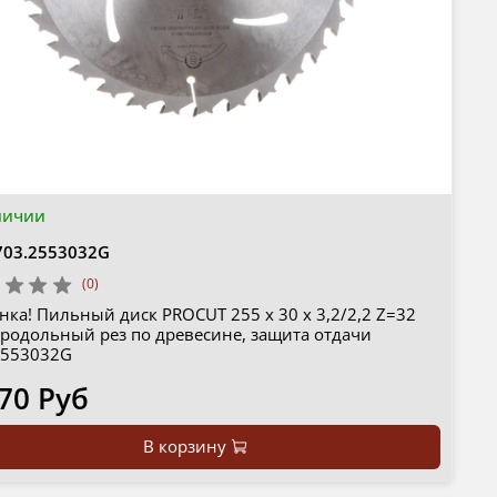
личии
703.2553032G
(0)
ка! Пильный диск PROCUT 255 x 30 x 3,2/2,2 Z=32
продольный рез по древесине, защита отдачи
2553032G
70 Руб
В корзину