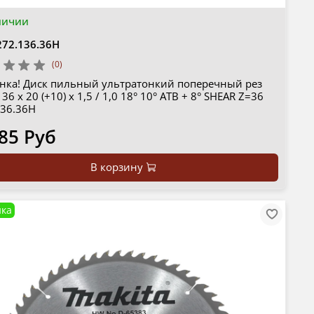
личии
272.136.36H
(0)
нка! Диск пильный ультратонкий поперечный рез
36 x 20 (+10) x 1,5 / 1,0 18° 10° ATB + 8° SHEAR Z=36
136.36H
85 Руб
В корзину
ка