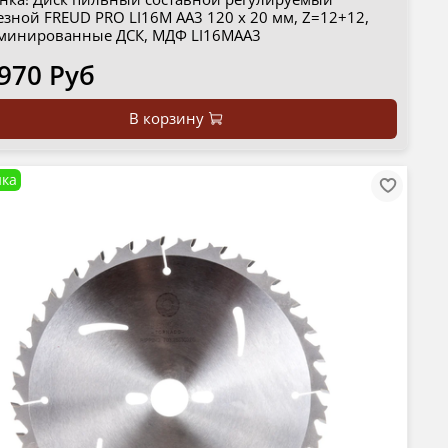
езной FREUD PRO LI16M AA3 120 х 20 мм, Z=12+12,
минированные ДСК, МДФ LI16MAA3
 970 Руб
В корзину
ка