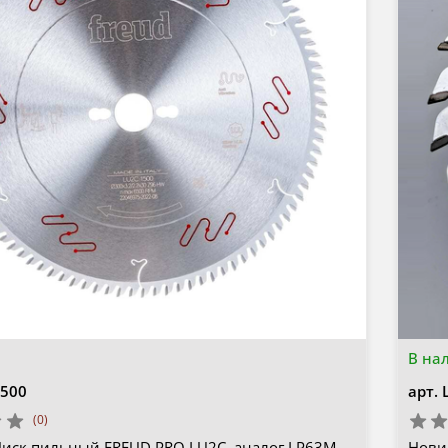
В на
500
арт.
(0)
Диск пильный FREUD PRO LU2C, аналог LP63М
Нови