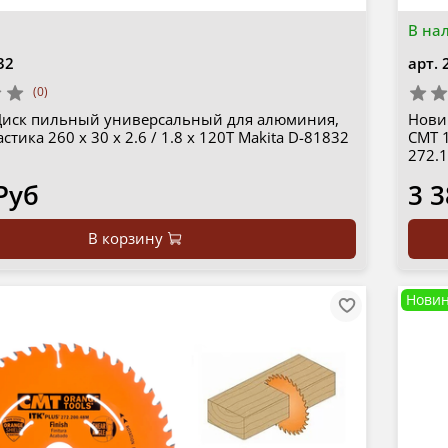
В на
32
арт.
(0)
Диск пильный универсальный для алюминия,
Нови
стика 260 x 30 x 2.6 / 1.8 x 120T Makita D-81832
CMT 1
272.
Руб
3 3
В корзину
Новин