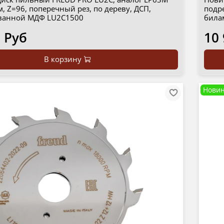
м, Z=96, поперечный рез, по дереву, ДСП,
подр
ванной МДФ LU2C1500
била
 Руб
10
В корзину
Новин