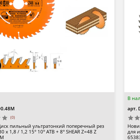
В на
00.48M
арт.
(0)
Диск пильный ультратонкий поперечный рез
Новин
0 x 1,8 / 1,2 15° 10° ATB + 8° SHEAR Z=48 Z
для и
8M
6538