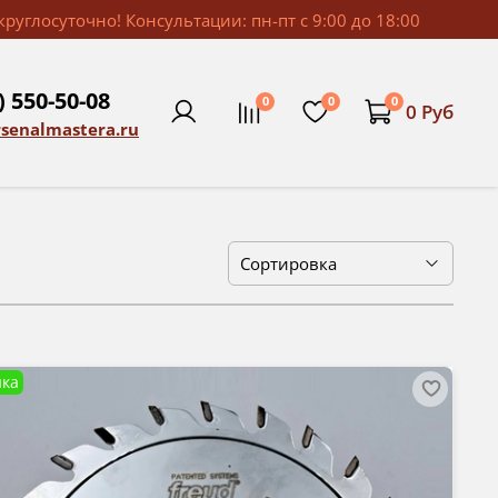
руглосуточно! Консультации: пн-пт с 9:00 до 18:00
) 550-50-08
0
0
0
0 Руб
rsenalmastera.ru
ка