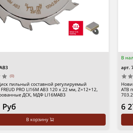
В на
AB3
арт.
(0)
Диск пильный составной регулируемый
Новин
FREUD PRO LI16M AB3 120 х 22 мм, Z=12+12,
ATB 
ованные ДСК, МДФ LI16MAB3
703.
 Руб
6 2
В корзину