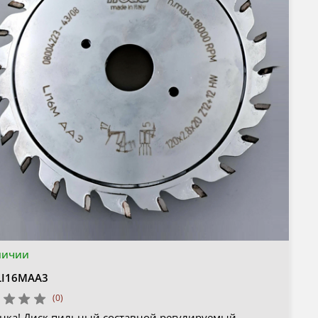
личии
LI16MAA3
(0)
нка! Диск пильный составной регулируемый