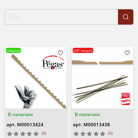
Новинка
ХИТ продаж
В наличии
В наличии
арт.
М00013424
арт.
М00013438
(0)
(0)