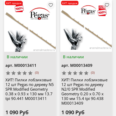
ХИТ продаж
ХИТ продаж
В наличии
В наличии
арт.
М00013411
арт.
М00013409
(0)
(0)
ХИТ! Пилки лобзиковые
ХИТ! Пилки лобзиковые
12 шт Pegas по дереву N5
12 шт Pegas по дереву
SPR Modified Geometry
N2/0 SPR Modified
0.38 х 0.93 х 130 мм 13.7
Geometry 0.20 х 0.70 х
tpi 90.441 М00013411
130 мм 15.4 tpi 90.438
М00013409
1 090 Руб
1 090 Руб