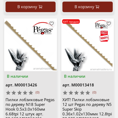
В корзину
В корзину
ХИТ продаж
В наличии
В наличии
арт.
М00013426
арт.
М00013418
(0)
(0)
Пилки лобзиковые Pegas
ХИТ! Пилки лобзиковые
по дереву N18 Super
12 шт Pegas по дереву N5
Hook 0.5х3.0х160мм
Super Skip
6.68tpi 12 штук арт.
0.36х1.02х130ммх 12.8tpi