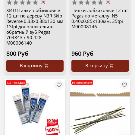
(0)
(0)
ХИТ! Пилки лобзиковые
Пилки лобзиковые 12 шт
12 шт по дереву N3R Skip
Pegas по металлу, N5
Reverse 0.33х0.88х130 мм
0.40х0.85х130мм, 35tpi
13tpi дополнительно
М00008146
обратный зуб Pegas
704843 / 90.428
М00006140
800 Руб
960 Руб
В корзину
В корзину
ХИТ продаж
Рекомендуем