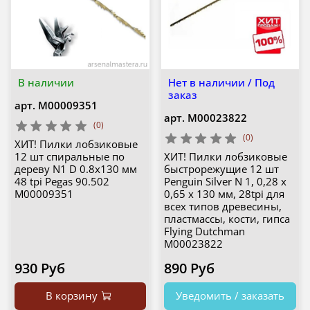
В наличии
Нет в наличии / Под
заказ
арт.
М00009351
арт.
М00023822
(0)
(0)
ХИТ! Пилки лобзиковые
12 шт спиральные по
ХИТ! Пилки лобзиковые
дереву N1 D 0.8х130 мм
быстрорежущие 12 шт
48 tpi Pegas 90.502
Penguin Silver N 1, 0,28 х
М00009351
0,65 х 130 мм, 28tpi для
всех типов древесины,
пластмассы, кости, гипса
Flying Dutchman
М00023822
930 Руб
890 Руб
В корзину
Уведомить / заказать