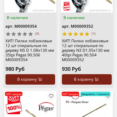
В наличии
В наличии
арт.
М00009354
арт.
М00009352
(0)
(1)
ХИТ! Пилки лобзиковые
ХИТ! Пилки лобзиковые
12 шт спиральные по
12 шт спиральные по
дереву N5 D 1.08х130 мм
дереву N3 D1.05х130 мм
35tpi Pegas 90.506
40tpi Pegas 90.504
М00009354
М00009352
980 Руб
930 Руб
В корзину
В корзину
ХИТ продаж
ХИТ продаж
Уведомить / заказать