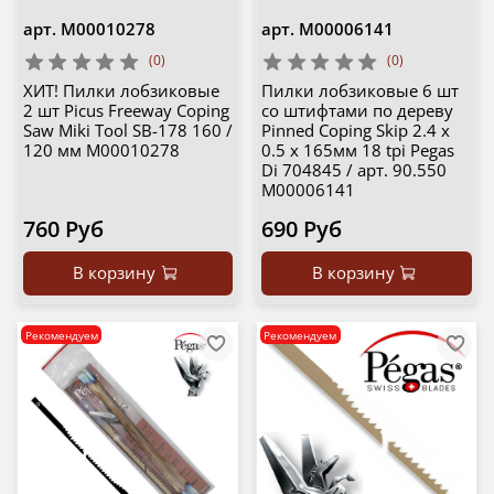
арт.
М00010278
арт.
М00006141
(0)
(0)
ХИТ! Пилки лобзиковые
Пилки лобзиковые 6 шт
2 шт Picus Freeway Coping
со штифтами по дереву
Saw Miki Tool SB-178 160 /
Pinned Coping Skip 2.4 х
120 мм М00010278
0.5 х 165мм 18 tpi Pegas
Di 704845 / арт. 90.550
М00006141
760 Руб
690 Руб
В корзину
В корзину
Рекомендуем
Рекомендуем