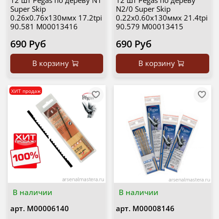
12 шт Pegas по дереву N1
12 шт Pegas по дереву
Super Skip
N2/0 Super Skip
0.26х0.76х130ммх 17.2tpi
0.22х0.60х130ммх 21.4tpi
90.581 М00013416
90.579 М00013415
690 Руб
690 Руб
В корзину
В корзину
ХИТ продаж
В наличии
В наличии
арт.
М00006140
арт.
М00008146