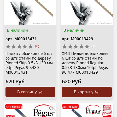
В наличии
В наличии
арт.
М00013431
арт.
М00013429
(0)
(0)
Пилки лобзиковые 6 шт
ХИТ! Пилки лобзиковые
со штифтами по дереву
6 шт со штифтами по
Pinned Skip 0.5х3 130 мм
дереву Pinned Regular
9 tpi Pegas 90.480
0.5х3 130мм 10tpi Pegas
М00013431
90.477 М00013429
620 Руб
620 Руб
В корзину
В корзину
ХИТ продаж
ХИТ продаж