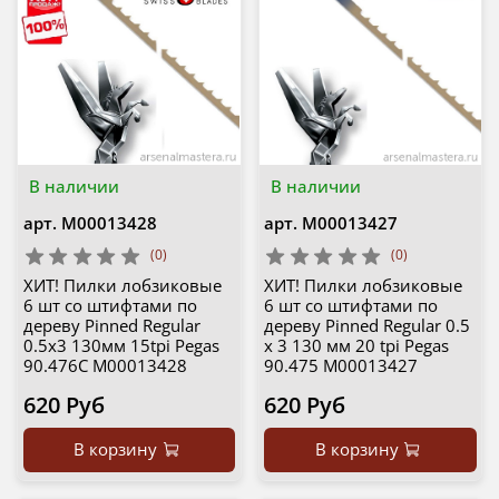
В наличии
В наличии
арт.
М00013428
арт.
М00013427
(0)
(0)
ХИТ! Пилки лобзиковые
ХИТ! Пилки лобзиковые
6 шт со штифтами по
6 шт со штифтами по
дереву Pinned Regular
дереву Pinned Regular 0.5
0.5х3 130мм 15tpi Pegas
х 3 130 мм 20 tpi Pegas
90.476C М00013428
90.475 М00013427
620 Руб
620 Руб
В корзину
В корзину