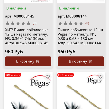
В наличии
В наличии
арт.
М00008145
арт.
М00008144
(0)
(0)
ХИТ! Пилки лобзиковые
Пилки лобзиковые 12 шт
12 шт Pegas по металлу,
Pegas по металлу, N1,
N3, 0.36х0.74х130мм,
0.30 х 0.63 х 130 мм,
40tpi 90.545 М00008145
48tpi 90.543 М00008144
960 Руб
960 Руб
В корзину
В корзину
ХИТ продаж
ХИТ продаж