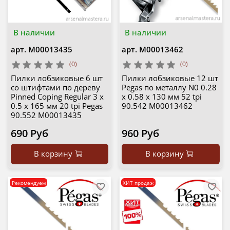
В наличии
В наличии
арт.
М00013435
арт.
М00013462
(0)
(0)
Пилки лобзиковые 6 шт
Пилки лобзиковые 12 шт
со штифтами по дереву
Pegas по металлу N0 0.28
Pinned Coping Regular 3 х
х 0.58 х 130 мм 52 tpi
0.5 х 165 мм 20 tpi Pegas
90.542 М00013462
90.552 М00013435
690 Руб
960 Руб
В корзину
В корзину
Рекомендуем
ХИТ продаж