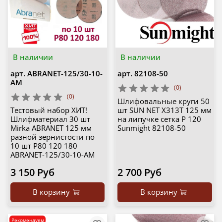
В наличии
В наличии
арт.
ABRANET-125/30-10-
арт.
82108-50
AM
(0)
(0)
Шлифовальные круги 50
Тестовый набор ХИТ!
шт SUN NET X313T 125 мм
Шлифматериал 30 шт
на липучке сетка P 120
Mirka ABRANET 125 мм
Sunmight 82108-50
разной зернистости по
10 шт Р80 120 180
ABRANET-125/30-10-AM
3 150 Руб
2 700 Руб
В корзину
В корзину
Рекомендуем