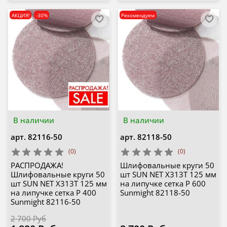
АКЦИЯ!
-30%
Рекомендуем
В наличии
В наличии
арт.
82116-50
арт.
82118-50
(0)
(0)
РАСПРОДАЖА!
Шлифовальные круги 50
Шлифовальные круги 50
шт SUN NET X313T 125 мм
шт SUN NET X313T 125 мм
на липучке сетка P 600
на липучке сетка P 400
Sunmight 82118-50
Sunmight 82116-50
2 700 Руб