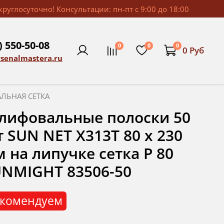
руглосуточно! Консультации: пн-пт с 9:00 до 18:00
) 550-50-08
0
0
0
0 Руб
rsenalmastera.ru
ЛЬНАЯ СЕТКА
лифовальные полоски 50
 SUN NET X313T 80 х 230
 на липучке сетка P 80
NMIGHT 83506-50
комендуем