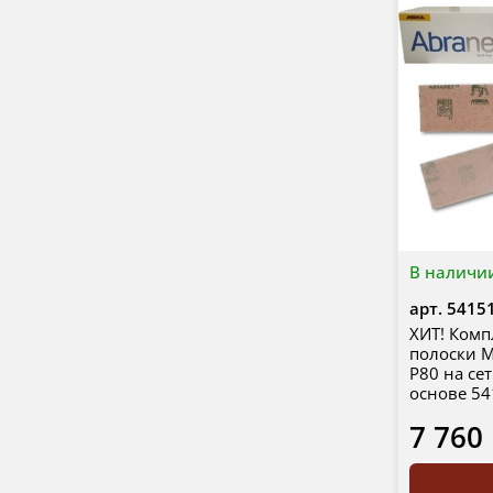
В наличи
арт.
5415
ХИТ! Ком
полоски M
Р80 на се
основе 5
7 760