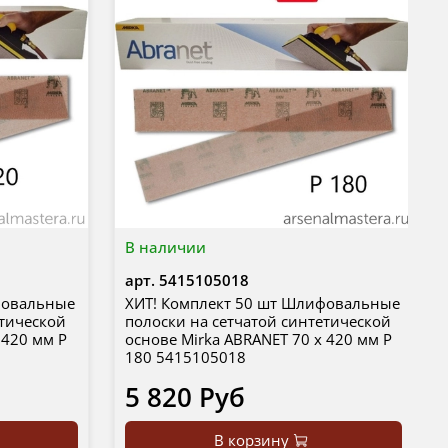
В наличии
арт.
5415105018
фовальные
ХИТ! Комплект 50 шт Шлифовальные
етической
полоски на сетчатой синтетической
 420 мм Р
основе Mirka ABRANET 70 x 420 мм Р
180 5415105018
5 820 Руб
В корзину