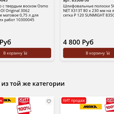
о с твердым воском Osmo
Шлифовальные полоски 5
Ol Original 3062
NET X313T 80 х 230 мм на 
е матовое 0,75 л для
сетка P 120 SUNMIGHT 835
х работ 10300045
 Руб
4 800 Руб
В корзину
В корзину
 из той же категории
аж
ХИТ продаж