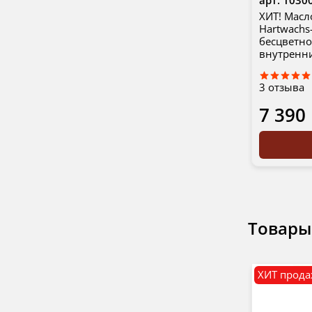
ХИТ! Масл
Hartwachs-
бесцветно
внутренни
3
отзыва
7 390
Товары
ХИТ прод