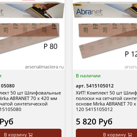
и
В наличии
105080
арт.
5415105012
плект 50 шт Шлифовальные
ХИТ! Комплект 50 шт Шли
irka ABRANET 70 x 420 мм
полоски на сетчатой синт
тчатой синтетической
основе Mirka ABRANET 70 x
415105080
120 5415105012
 Руб
5 820 Руб
В корзину
В корзину