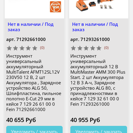
Нет в наличии / Под
Нет в наличии / Под
заказ
заказ
арт.
71292661000
арт.
71293261000
(0)
(0)
Инструмент
Инструмент
универсальный
универсальный
аккумуляторный
аккумуляторный 12 В
MultiTalent AFMT12SL12V
MultiMaster AMM 300 Plus
230V50 12 В, 2 шт
Start. 2 шт Аккумулятора
Аккумулятора , Зарядное
12 В 3 А-ч, Зарядное
устройство ALG 50,
устройство ALG 80, с
Шлифпластина, пильное
принадлежностями в
полотно E-Cut 29 мм в
кейсе 7 129 32 61 00 0
кейсе 7 129 26 61 00 0
Fein 71293261000
Fein 71292661000
40 655 Руб
40 955 Руб
Уведомить / заказать
Уведомить / заказать