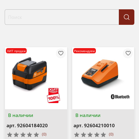
ХИТ продаж
Рекомендуем
В наличии
В наличии
арт.
92604184020
арт.
92604210010
(0)
(0)