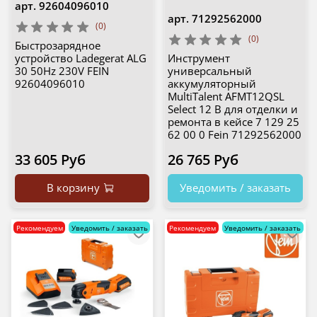
арт.
92604096010
арт.
71292562000
(0)
(0)
Быстрозарядное
устройство Ladegerat ALG
Инструмент
30 50Hz 230V FEIN
универсальный
92604096010
аккумуляторный
MultiTalent AFMT12QSL
Select 12 В для отделки и
ремонта в кейсе 7 129 25
62 00 0 Fein 71292562000
33 605 Руб
26 765 Руб
В корзину
Уведомить / заказать
Рекомендуем
Уведомить / заказать
Рекомендуем
Уведомить / заказать