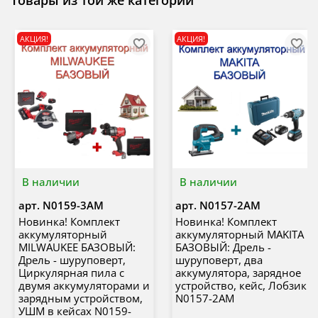
Товары из той же категории
АКЦИЯ!
АКЦИЯ!
В наличии
В наличии
арт.
N0159-3AM
арт.
N0157-2AM
Новинка! Комплект
Новинка! Комплект
аккумуляторный
аккумуляторный MAKITA
MILWAUKEE БАЗОВЫЙ:
БАЗОВЫЙ: Дрель -
Дрель - шуруповерт,
шуруповерт, два
Циркулярная пила с
аккумулятора, зарядное
двумя аккумуляторами и
устройство, кейс, Лобзик
зарядным устройством,
N0157-2AM
УШМ в кейсах N0159-