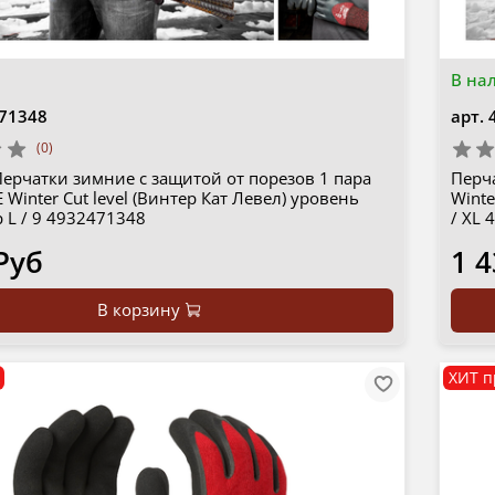
В на
71348
арт.
(0)
ерчатки зимние с защитой от порезов 1 пара
Перч
Winter Cut level (Винтер Кат Левел) уровень
Winte
р L / 9 4932471348
/ XL
Руб
1 4
В корзину
ХИТ п