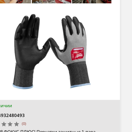
личии
4932480493
(0)
Я ФОКУС-ПЛЮС! Перчатки защитные 1 пара