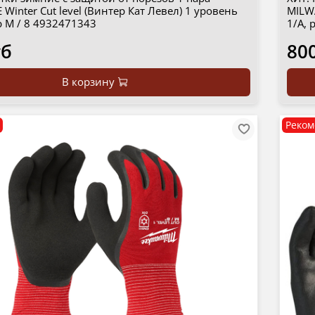
Winter Cut level (Винтер Кат Левел) 1 уровень
MILWA
р M / 8 4932471343
1/A, 
уб
80
В корзину
Реком