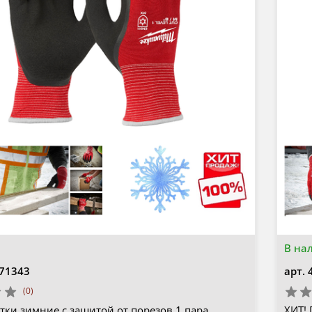
В на
71343
арт.
(0)
тки зимние с защитой от порезов 1 пара
ХИТ! 