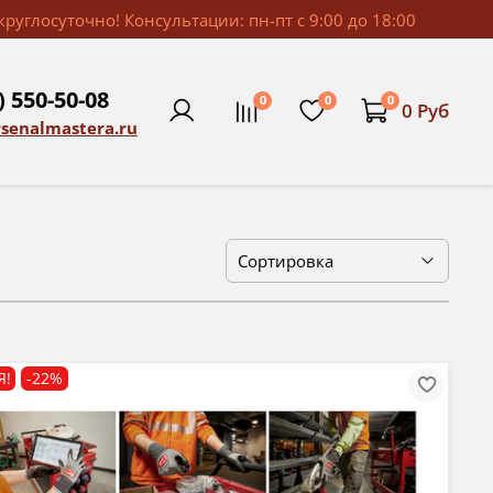
руглосуточно! Консультации: пн-пт с 9:00 до 18:00
) 550-50-08
0
0
0
0 Руб
rsenalmastera.ru
Я!
-22%