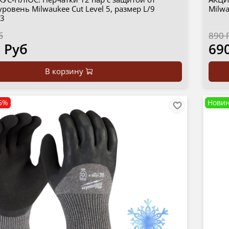
уровень Milwaukee Cut Level 5, размер L/9
Milwa
3
б
890 
 Руб
69
В корзину
5%
Новин