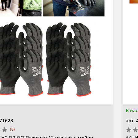
В на
71623
арт.
(0)
УС-ПЛЮС! Перчатки 12 пар с защитой от
АКЦИ