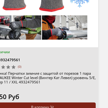
личии
4932479561
(0)
нка! Перчатки зимние с защитой от порезов 1 пара
UKEE Winter Cut level (Винтер Кат Левел) уровень 5/E,
р 11 / XXL 4932479561
50 Руб
В корзину