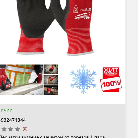
личии
4932471344
(0)
Перчатки зимние с защитой от порезов 1 пара