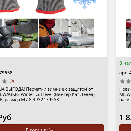
В на
79558
арт.
(0)
А ВЫГОДА! Перчатки зимние с защитой от
Нови
LWAUKEE Winter Cut level (Винтер Кат Левел)
MILWA
E, размер M / 8 4932479558
разме
Руб
1 8
В корзину