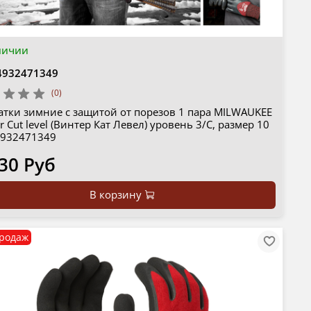
личии
4932471349
(0)
атки зимние с защитой от порезов 1 пара MILWAUKEE
r Cut level (Винтер Кат Левел) уровень 3/C, размер 10
 4932471349
30 Руб
В корзину
родаж