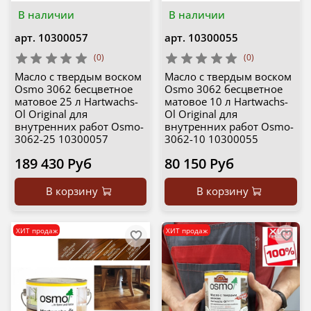
В наличии
В наличии
арт.
10300057
арт.
10300055
(0)
(0)
Масло с твердым воском
Масло с твердым воском
Osmo 3062 бесцветное
Osmo 3062 бесцветное
матовое 25 л Hartwachs-
матовое 10 л Hartwachs-
Ol Original для
Ol Original для
внутренних работ Osmo-
внутренних работ Osmo-
3062-25 10300057
3062-10 10300055
189 430 Руб
80 150 Руб
В корзину
В корзину
ХИТ продаж
ХИТ продаж