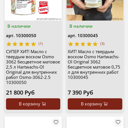
В наличии
В наличии
арт.
10300050
арт.
10300045
(1)
(3)
СУПЕР ХИТ! Масло с
ХИТ! Масло с твердым
твердым воском Osmo
воском Osmo Hartwachs-
3062 бесцветное матовое
Ol Original 3062
2,5 л Hartwachs-Ol
бесцветное матовое 0,75
Original для внутренних
л для внутренних работ
работ Osmo-3062-2.5
10300045
10300050
21 800 Руб
7 390 Руб
В корзину
В корзину