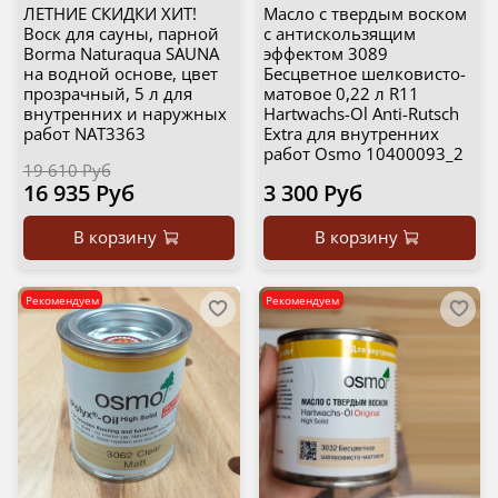
ЛЕТНИЕ СКИДКИ ХИТ!
Масло с твердым воском
Воск для сауны, парной
с антискользящим
Borma Naturaqua SAUNA
эффектом 3089
на водной основе, цвет
Бесцветное шелковисто-
прозрачный, 5 л для
матовое 0,22 л R11
внутренних и наружных
Hartwachs-Оl Anti-Rutsch
работ NAT3363
Extra для внутренних
работ Osmo 10400093_2
19 610 Руб
16 935 Руб
3 300 Руб
В корзину
В корзину
Рекомендуем
Рекомендуем