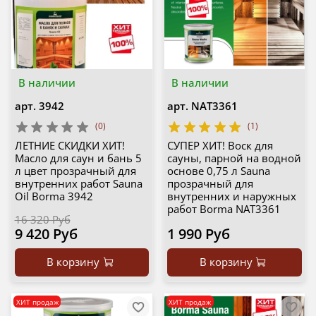
В наличии
В наличии
арт.
3942
арт.
NAT3361
(0)
(1)
ЛЕТНИЕ СКИДКИ ХИТ!
СУПЕР ХИТ! Воск для
Масло для саун и бань 5
сауны, парной на водной
л цвет прозрачный для
основе 0,75 л Sauna
внутренних работ Sauna
прозрачный для
Oil Borma 3942
внутренних и наружных
работ Borma NAT3361
16 320 Руб
9 420 Руб
1 990 Руб
В корзину
В корзину
ХИТ продаж
ХИТ продаж