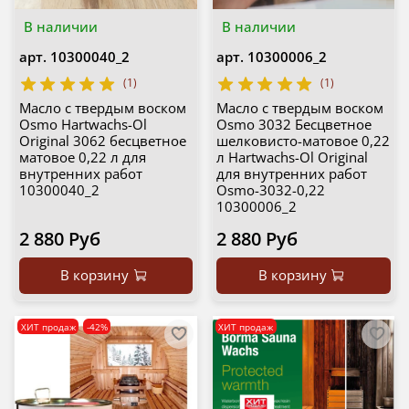
В наличии
В наличии
арт.
10300040_2
арт.
10300006_2
(1)
(1)
Масло с твердым воском
Масло с твердым воском
Osmo Hartwachs-Ol
Osmo 3032 Бесцветное
Original 3062 бесцветное
шелковисто-матовое 0,22
матовое 0,22 л для
л Hartwachs-Ol Original
внутренних работ
для внутренних работ
10300040_2
Osmo-3032-0,22
10300006_2
2 880 Руб
2 880 Руб
В корзину
В корзину
ХИТ продаж
-42%
ХИТ продаж