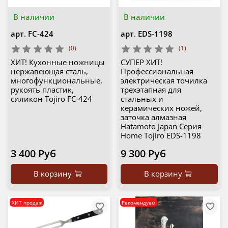
В наличии
В наличии
арт.
FC-424
арт.
EDS-1198
(0)
(1)
ХИТ! Кухонные ножницы
СУПЕР ХИТ!
нержавеющая сталь,
Профессиональная
многофункциональные,
электрическая точилка
рукоять пластик,
трехэтапная для
силикон Tojiro FC-424
стальных и
керамических ножей,
заточка алмазная
Hatamoto Japan Серия
Home Tojiro EDS-1198
3 400 Руб
9 300 Руб
В корзину
В корзину
ХИТ продаж
Рекомендуем