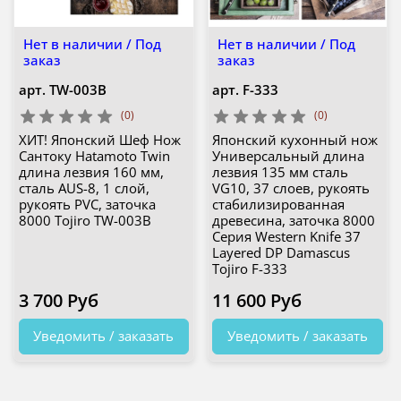
Нет в наличии / Под
Нет в наличии / Под
заказ
заказ
арт.
TW-003B
арт.
F-333
(0)
(0)
ХИТ! Японский Шеф Нож
Японский кухонный нож
Сантоку Hatamoto Twin
Универсальный длина
длина лезвия 160 мм,
лезвия 135 мм сталь
сталь AUS-8, 1 слой,
VG10, 37 слоев, рукоять
рукоять PVC, заточка
стабилизированная
8000 Tojiro TW-003B
древесина, заточка 8000
Серия Western Knife 37
Layered DP Damascus
Tojiro F-333
3 700 Руб
11 600 Руб
Уведомить / заказать
Уведомить / заказать