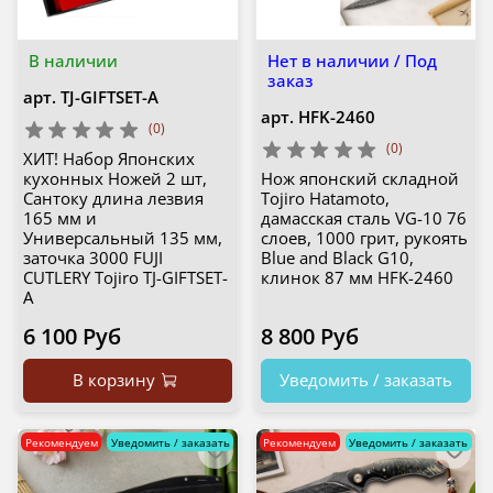
В наличии
Нет в наличии / Под
заказ
арт.
TJ-GIFTSET-A
арт.
HFK-2460
(0)
(0)
ХИТ! Набор Японских
кухонных Ножей 2 шт,
Нож японский складной
Сантоку длина лезвия
Tojiro Hatamoto,
165 мм и
дамасская сталь VG-10 76
Универсальный 135 мм,
слоев, 1000 грит, рукоять
заточка 3000 FUJI
Blue and Black G10,
CUTLERY Tojiro TJ-GIFTSET-
клинок 87 мм HFK-2460
A
6 100 Руб
8 800 Руб
В корзину
Уведомить / заказать
Рекомендуем
Уведомить / заказать
Рекомендуем
Уведомить / заказать