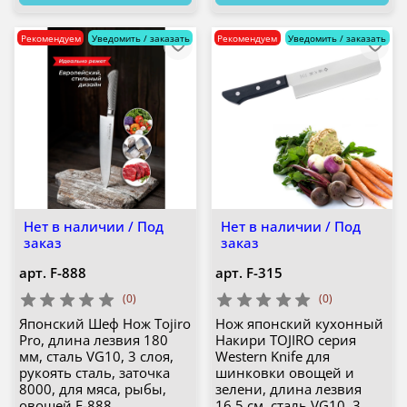
Рекомендуем
Уведомить / заказать
Рекомендуем
Уведомить / заказать
Нет в наличии / Под
Нет в наличии / Под
заказ
заказ
арт.
F-888
арт.
F-315
(0)
(0)
Японский Шеф Нож Tojiro
Нож японский кухонный
Pro, длина лезвия 180
Накири TOJIRO серия
мм, сталь VG10, 3 слоя,
Western Knife для
рукоять сталь, заточка
шинковки овощей и
8000, для мяса, рыбы,
зелени, длина лезвия
овощей F-888
16,5 см, сталь VG10, 3