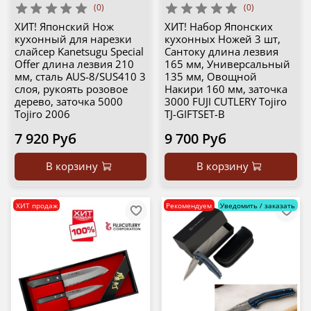
(0)
(0)
ХИТ! Японский Нож
ХИТ! Набор Японских
кухонный для нарезки
кухонных Ножей 3 шт,
слайсер Kanetsugu Special
Сантоку длина лезвия
Offer длина лезвия 210
165 мм, Универсальный
мм, сталь AUS-8/SUS410 3
135 мм, Овощной
слоя, рукоять розовое
Накири 160 мм, заточка
дерево, заточка 5000
3000 FUJI CUTLERY Tojiro
Tojiro 2006
TJ-GIFTSET-B
7 920 Руб
9 700 Руб
В корзину
В корзину
ХИТ продаж
Рекомендуем
Уведомить / заказать