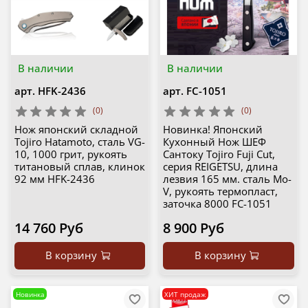
В наличии
В наличии
арт.
HFK-2436
арт.
FC-1051
(0)
(0)
Нож японский складной
Новинка! Японский
Tojiro Hatamoto, сталь VG-
Кухонный Нож ШЕФ
10, 1000 грит, рукоять
Сантоку Tojiro Fuji Cut,
титановый сплав, клинок
серия REIGETSU, длина
92 мм HFK-2436
лезвия 165 мм. сталь Мо-
V, рукоять термопласт,
заточка 8000 FC-1051
14 760 Руб
8 900 Руб
В корзину
В корзину
Новинка
ХИТ продаж