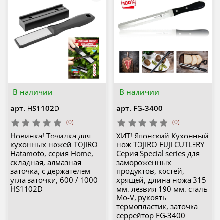
В наличии
В наличии
арт.
HS1102D
арт.
FG-3400
(0)
(0)
Новинка! Точилка для
ХИТ! Японский Кухонный
кухонных ножей TOJIRO
нож TOJIRO FUJI CUTLERY
Hatamoto, серия Home,
Серия Special series для
складная, алмазная
замороженных
заточка, с держателем
продуктов, костей,
угла заточки, 600 / 1000
хрящей, длина ножа 315
HS1102D
мм, лезвия 190 мм, сталь
Мо-V, рукоять
термопластик, заточка
серрейтор FG-3400