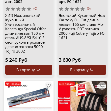
арт.
2002
арт.
FC-1621
(0)
(0)
ХИТ! Нож японский
Японский Кухонный Нож
Кухонный
Сантоку FujiCut длина
Универсальный
лезвия 165 мм сталь Мо-
Kanetsugu Special Offer
V рукоять PBT заточка
длина лезвия 150 мм
2000 Fuji Cutlery Tojiro FC-
сталь AUS-8/SUS410 3
1621
слоя рукоять розовое
дерево заточка 5000
Tojiro 2002
5 240 Руб
3 600 Руб
В корзину
В корзину
ХИТ продаж
ХИТ продаж