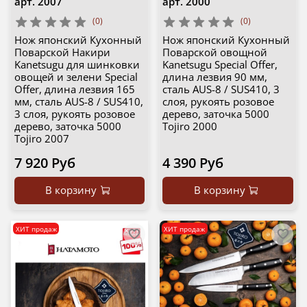
арт.
2007
арт.
2000
(0)
(0)
Нож японский Кухонный
Нож японский Кухонный
Поварской Накири
Поварской овощной
Kanetsugu для шинковки
Kanetsugu Special Offer,
овощей и зелени Special
длина лезвия 90 мм,
Offer, длина лезвия 165
сталь AUS-8 / SUS410, 3
мм, сталь AUS-8 / SUS410,
слоя, рукоять розовое
3 слоя, рукоять розовое
дерево, заточка 5000
дерево, заточка 5000
Tojiro 2000
Tojiro 2007
7 920 Руб
4 390 Руб
В корзину
В корзину
ХИТ продаж
ХИТ продаж