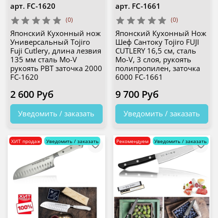
арт.
FC-1620
арт.
FC-1661
(0)
(0)
Японский Кухонный нож
Японский Кухонный Нож
Универсальный Tojiro
Шеф Сантоку Tojiro FUJI
Fuji Cutlery, длина лезвия
CUTLERY 16,5 см, сталь
135 мм сталь Mo-V
Mo-V, 3 слоя, рукоять
рукоять PBT заточка 2000
полипропилен, заточка
FC-1620
6000 FC-1661
2 600 Руб
9 700 Руб
Уведомить / заказать
Уведомить / заказать
ХИТ продаж
Уведомить / заказать
Рекомендуем
Уведомить / заказать