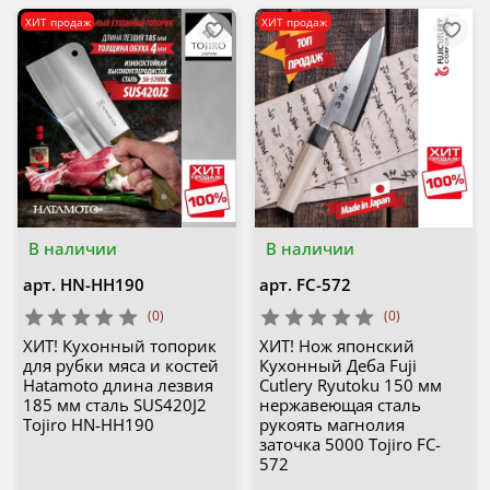
ХИТ продаж
ХИТ продаж
В наличии
В наличии
арт.
HN-HH190
арт.
FC-572
(0)
(0)
ХИТ! Кухонный топорик
ХИТ! Нож японский
для рубки мяса и костей
Кухонный Деба Fuji
Hatamoto длина лезвия
Cutlery Ryutoku 150 мм
185 мм сталь SUS420J2
нержавеющая сталь
Tojiro HN-HH190
рукоять магнолия
заточка 5000 Tojiro FC-
572