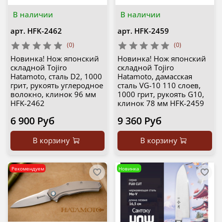
В наличии
В наличии
арт.
HFK-2462
арт.
HFK-2459
(0)
(0)
Новинка! Нож японский
Новинка! Нож японский
складной Tojiro
складной Tojiro
Hatamoto, сталь D2, 1000
Hatamoto, дамасская
грит, рукоять углеродное
сталь VG-10 110 слоев,
волокно, клинок 96 мм
1000 грит, рукоять G10,
HFK-2462
клинок 78 мм HFK-2459
6 900 Руб
9 360 Руб
В корзину
В корзину
Рекомендуем
Новинка