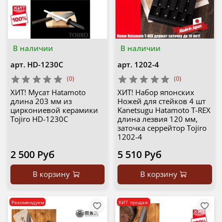
В наличии
В наличии
арт.
HD-1230C
арт.
1202-4
(0)
(0)
ХИТ! Мусат Hatamoto
ХИТ! Набор японских
длина 203 мм из
Ножей для стейков 4 шт
циркониевой керамики
Kanetsugu Hatamoto T-REX
Tojiro HD-1230C
длина лезвия 120 мм,
заточка серрейтор Tojiro
1202-4
2 500 Руб
5 510 Руб
В корзину
В корзину
Рекомендуем
ХИТ продаж