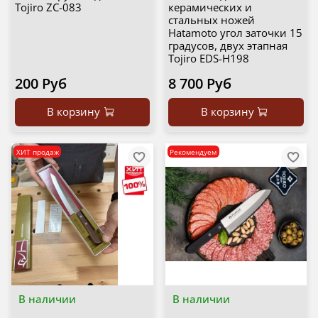
Tojiro ZC-083
керамических и
стальных ножей
Hatamoto угол заточки 15
градусов, двух этапная
Tojiro EDS-H198
200 Руб
8 700 Руб
В корзину
В корзину
ХИТ продаж
Рекомендуем
В наличии
В наличии