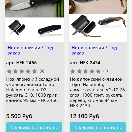
Нет в наличии / Под
Нет в наличии / Под
заказ
заказ
арт.
HFK-2466
арт.
HFK-2434
(0)
(0)
Нож японский складной
Нож японский складной
универсальный Tojiro
Tojiro Hatamoto,
Hatamoto сталь D2,
дамасская сталь VG-10 76
рукоять G10, 1000 грит,
слоя, 1000 грит, рукоять
клинок 95 мм HFK-2466
дерево, клинок 84 мм
HFK-2434
5 500 Руб
12 100 Руб
Уведомить / заказать
Уведомить / заказать