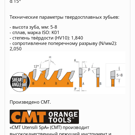
α 15°
Технические параме
тры твердосплавных зубьев:
- высота зуба, мм: 5-8
- сплав, марка ISO: K01
- степень твёрдости (HV10): 1,840
- сопротивление поперечному разрыву (N/мм2):
2,050
Произведено CMT.
«CMT Utensili SpA» (СМТ) производит
высококачественный режущий инструмент и