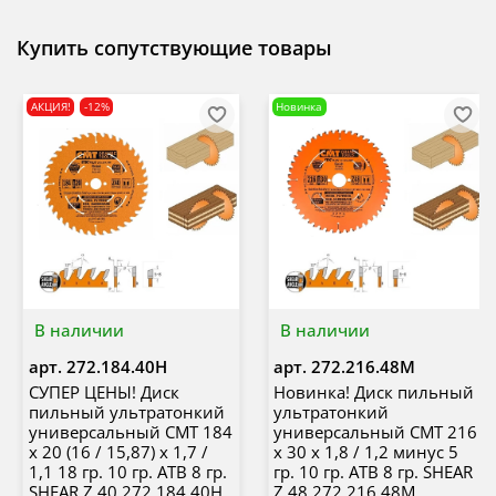
Купить сопутствующие товары
АКЦИЯ!
-12%
Новинка
В наличии
В наличии
арт.
272.184.40H
арт.
272.216.48M
СУПЕР ЦЕНЫ! Диск
Новинка! Диск пильный
пильный ультратонкий
ультратонкий
универсальный CMT 184
универсальный CMT 216
x 20 (16 / 15,87) x 1,7 /
x 30 x 1,8 / 1,2 минус 5
1,1 18 гр. 10 гр. ATB 8 гр.
гр. 10 гр. ATB 8 гр. SHEAR
SHEAR Z 40 272.184.40H
Z 48 272.216.48M