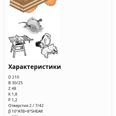
Характеристики
D 210
B 30/25
Z 48
K 1,8
P 1,2
Отверстия 2 / 7/42
β 10°ATB+8°SHEAR