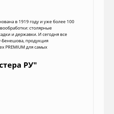
ована в 1919 году и уже более 100
евообработки:
столярные
садки и державки
. И сегодня все
у-Бенешова, продукция
rex PREMIUM для самых
стера РУ"