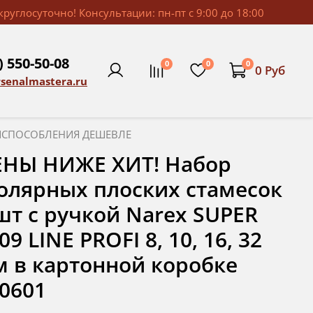
руглосуточно! Консультации: пн-пт с 9:00 до 18:00
) 550-50-08
0
0
0
0 Руб
rsenalmastera.ru
ИСПОСОБЛЕНИЯ ДЕШЕВЛЕ
ЕНЫ НИЖЕ ХИТ! Набор
олярных плоских стамесок
шт с ручкой Narex SUPER
09 LINE PROFI 8, 10, 16, 32
 в картонной коробке
0601