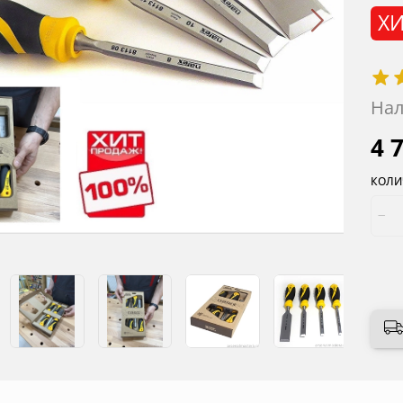
ХИ
Нал
4 
КОЛИ