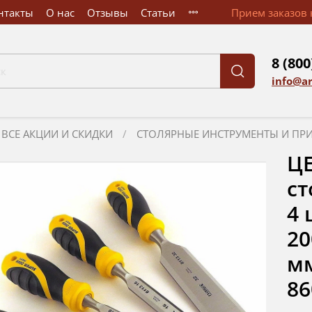
нтакты
О нас
Отзывы
Статьи
Прием заказов к
8 (800
info@a
ВСЕ АКЦИИ И СКИДКИ
СТОЛЯРНЫЕ ИНСТРУМЕНТЫ И ПР
Ц
ст
4 
20
мм
86