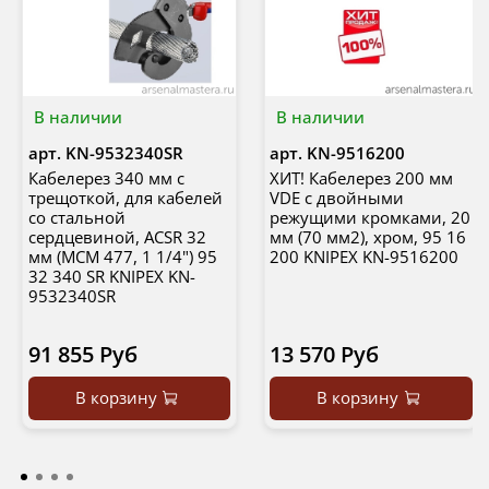
В наличии
В наличии
арт.
KN-9532340SR
арт.
KN-9516200
Кабелерез 340 мм c
ХИТ! Кабелерез 200 мм
трещоткой, для кабелей
VDE с двойными
со стальной
режущими кромками, 20
сердцевиной, ACSR 32
мм (70 мм2), хром, 95 16
мм (MCM 477, 1 1/4") 95
200 KNIPEX KN-9516200
32 340 SR KNIPEX KN-
9532340SR
91 855 Руб
13 570 Руб
В корзину
В корзину