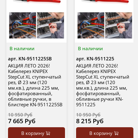
В наличии
В наличии
арт.
KN-9511225SB
арт.
KN-9511225
АКЦИЯ ЛЕТО 2026!
АКЦИЯ ЛЕТО 2026!
Кабелерез KNIPEX
Кабелерез KNIPEX
StepCut XL ступенчатый
StepCut XL ступенчатый
рез, Ø 23 мм (120
рез, Ø 23 мм (120
мм.кв.), длина 225 мм,
мм.кв.), длина 225 мм,
фосфатированный,
фосфатированный,
обливные ручки, в
обливные ручки KN-
блистере KN-9511225SB
9511225
10 950 Руб
10 950 Руб
7 665 Руб
8 215 Руб
В корзину
В корзину