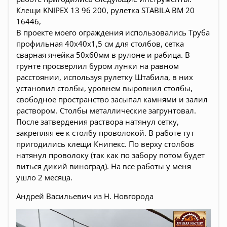
Клещи
KNIPEX 13 96 200
, рулетка
STABILA BM 20
16446
,
В проекте моего ограждения использовались Труба
профильная 40х40х1,5 см для столбов, сетка
сварная ячейка 50х60мм в рулоне и рабица. В
грунте просверлил буром лунки на равном
расстоянии, используя рулетку Штабила, в них
установил столбы, уровнем выровнил столбы,
свободное пространство засыпал камнями и залил
раствором. Столбы металлические загрунтовал.
После затвердения раствора натянул сетку,
закрепляя ее к столбу проволокой. В работе тут
пригодились клещи Книпекс. По верху столбов
натянул проволоку (так как по забору потом будет
виться дикий виноград). На все работы у меня
ушло 2 месяца.
Андрей Васильевич из Н. Новгорода