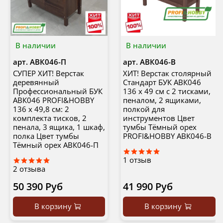
В наличии
В наличии
арт.
АВК046-П
арт.
АВК046-B
СУПЕР ХИТ! Верстак
ХИТ! Верстак столярный
деревянный
Стандарт БУК АВК046
Профессиональный БУК
136 х 49 см с 2 тисками,
АВК046 PROFI&HOBBY
пеналом, 2 ящиками,
136 х 49,8 см: 2
полкой для
комплекта тисков, 2
инструментов Цвет
пенала, 3 ящика, 1 шкаф,
тумбы Тёмный орех
полка Цвет тумбы
PROFI&HOBBY АВК046-B
Тёмный орех АВК046-П
1
отзыв
2
отзыва
50 390 Руб
41 990 Руб
В корзину
В корзину