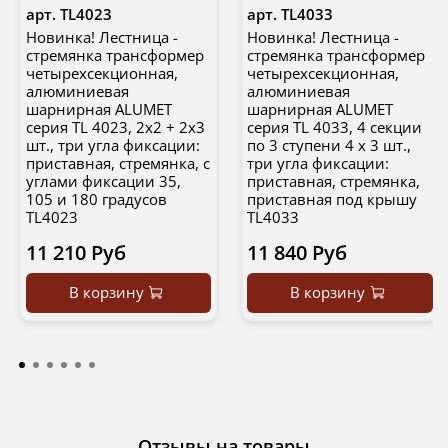
арт.
TL4023
арт.
ТL4033
Новинка! Лестница -
Новинка! Лестница -
стремянка трансформер
стремянка трансформер
четырехсекционная,
четырехсекционная,
алюминиевая
алюминиевая
шарнирная ALUMET
шарнирная ALUMET
серия TL 4023, 2х2 + 2х3
серия TL 4033, 4 секции
шт., три угла фиксации:
по 3 ступени 4 х 3 шт.,
приставная, стремянка, с
три угла фиксации:
углами фиксации 35,
приставная, стремянка,
105 и 180 градусов
приставная под крышу
TL4023
TL4033
11 210 Руб
11 840 Руб
В корзину
В корзину
Отзывы на товары