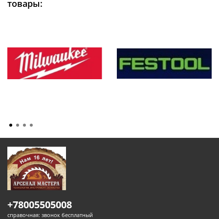
товары:
+78005505008
справочная: звонок бесплатный