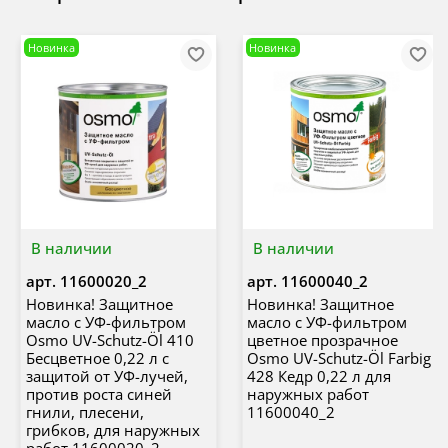
Новинка
Новинка
В наличии
В наличии
арт.
11600020_2
арт.
11600040_2
Новинка! Защитное
Новинка! Защитное
масло с УФ-фильтром
масло с УФ-фильтром
Osmo UV-Schutz-Öl 410
цветное прозрачное
Бесцветное 0,22 л с
Osmo UV-Schutz-Öl Farbig
защитой от УФ-лучей,
428 Кедр 0,22 л для
против роста синей
наружных работ
гнили, плесени,
11600040_2
грибков, для наружных